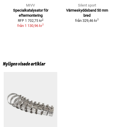
MIVV
Silent sport
Specialkatalysator för
Värmeskyddsband
50 mm
eftermontering
bred
1
2
från
329,46 kr
RFP
1 702,75 kr
1
från
1 130,96 kr
Nyligen visade artiklar