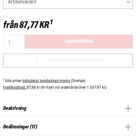
Artikelvariant
1
från
87,77 KR
I VARUKORGEN
TILLGÄNGLIGHET I FILIALERNA
1
Alla priser
inkluderar lagstadgad moms
(Sverige).
Fraktkostnad:
87,88 kr (fri frakt vid ordervärde över 1 537,97 kr).
Beskrivning
Bedömningar (17)