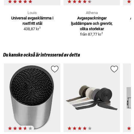
Louis
Athena
Universal avgasklämma i
Avgaspackningar
Av
rostfritt stål
ljuddämpare
och grenrör,
1
438,87 kr
olika storlekar
1
från
87,77 kr
Du kanske också är intresserad av detta