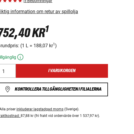
|
5 Bedömningar
iktig information om retur av spillolja
1
752,40 KR
1
rundpris:
(
1 L
=
188,07 kr
)
illgänglig
I VARUKORGEN
KONTROLLERA TILLGÄNGLIGHETEN I FILIALERNA
Alla priser
inkluderar lagstadgad moms
(Sverige).
raktkostnad:
87,88 kr (fri frakt vid ordervärde över 1 537,97 kr).