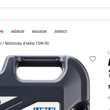
 %
MÄRKEN
MAGASIN
SERVICE
r
Motorolja 4-takts 15W-50
L
1
A