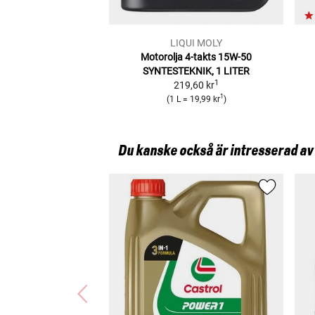
LIQUI MOLY
Motorolja 4-takts 15W-50
SYNTESTEKNIK, 1 LITER
1
219,60 kr
1
(
1 L
=
19,99 kr
)
Du kanske också är intresserad av