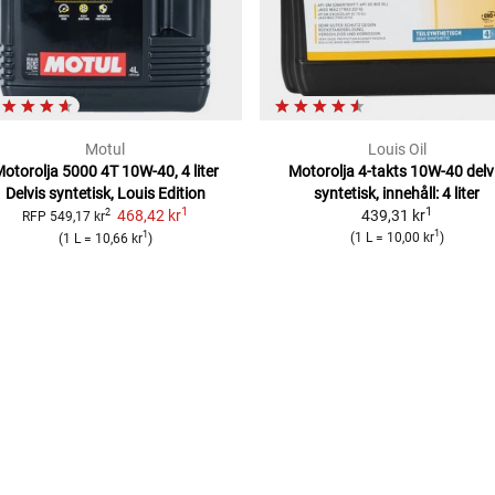
Motul
Louis Oil
otorolja 5000 4T 10W-40, 4 liter
Motorolja 4-takts 10W-40
delv
Delvis syntetisk, Louis Edition
syntetisk, innehåll: 4 liter
1
1
468,42 kr
439,31 kr
2
RFP
549,17 kr
1
1
(
1 L
=
10,00 kr
)
(
1 L
=
10,66 kr
)