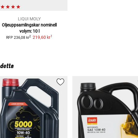
LIQUI MOLY
Oljeuppsamlingskar nominell
volym: 10 l
1
219,60 kr
2
RFP
236,08 kr
 detta