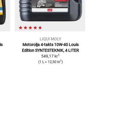
LIQUI MOLY
Mot
is
Motorolja 4-takts 10W-40 Louis
Motorolja 7100 4T
Edition
SYNTESTEKNIK, 4 LITER
Syntest
1
549,17 kr
2
RFP
988,59 kr
1
(
1 L
=
12,50 kr
)
(
1 L
=
12,