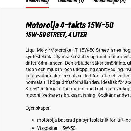
Beskrivning
Dokument (1)
Bedömningar (5)
Motorolja 4-takts 15W-50
15W-50 STREET, 4 LITER
Liqui Moly *Motorbike 4T 15W-50 Street* är en hö
syntesteknik. Oljan säkerställer optimal motorpres
driftsförhållanden. Den erbjuder säker smörjning, ut
sidan och mjuk in- och urkoppling samt växling. *M
katalysatortestad och utvecklad för luft- och vatte
normala till höga driftsförhållanden. Idealisk för
Street* är lämplig för motorer med och utan våtko
motortillverkarens bruksanvisning. Godkännande
Egenskaper:
motorolja baserad på syntesteknik för luft- o
Viskositet: 15W-50