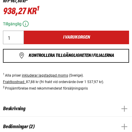
RFP
987,60 kr
1
938,27 KR
Tillgänglig
I VARUKORGEN
KONTROLLERA TILLGÄNGLIGHETEN I FILIALERNA
1
Alla priser
inkluderar lagstadgad moms
(Sverige).
Fraktkostnad:
87,88 kr (fri frakt vid ordervärde över 1 537,97 kr).
2
Prisjämförelse med rekommenderat försäljningspris
Beskrivning
Bedömningar (2)