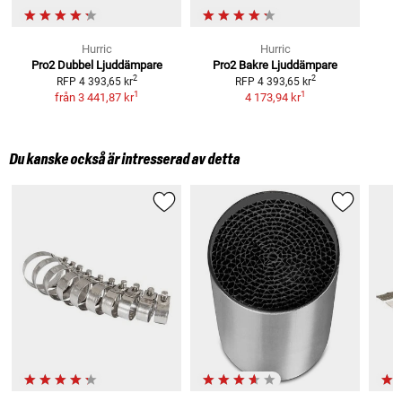
Hurric
Hurric
Pro2 Dubbel Ljuddämpare
Pro2 Bakre Ljuddämpare
2
2
RFP
4 393,65 kr
RFP
4 393,65 kr
1
1
från
3 441,87 kr
4 173,94 kr
Du kanske också är intresserad av detta