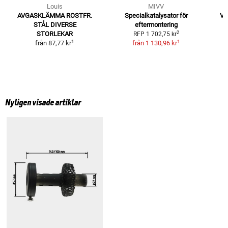
Louis
MIVV
AVGASKLÄMMA ROSTFR.
Specialkatalysator för
Vä
STÅL
DIVERSE
eftermontering
2
STORLEKAR
RFP
1 702,75 kr
1
1
från
87,77 kr
från
1 130,96 kr
Nyligen visade artiklar