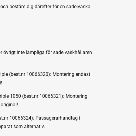
n och bestäm dig därefter för en sadelväska
 övrigt inte lämpliga för sadelväskhållaren
iple (best.nr 10066320): Montering endast
l!
iple 1050 (best.nr 10066321): Montering
original!
t.nr 10066324): Passagerarhandtag i
eparat som alternativ.