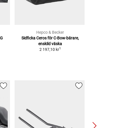
Hepco & Becker
Hepco & 
AG
Sidficka Ceros
för C-Bow-bärare,
Sats med sidoväs
enskild väska
Bow-bä
1
2 197,10 kr
4 339,2