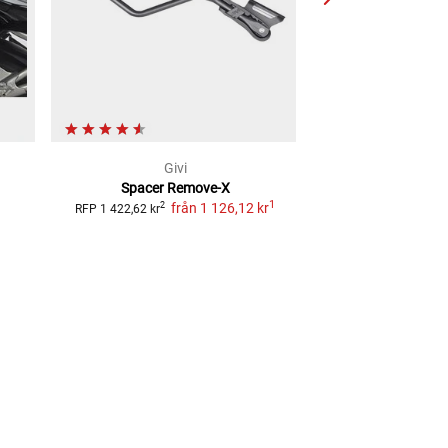
Givi
Longr
Spacer Remove-X
Sadelväsk
1
1
från
1 126,12 kr
från
505,
2
RFP
1 422,62 kr