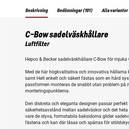
Beskrivning
Bedömningar (101)
Alla varianter
C-Bow sadelväskhållare
Luftfilter
Hepco & Becker sadelväskhållare C-Bow för mjuka v
Med de här högkvalitativa och innovativa hållarn
samt Helt enkelt och säkert fästas som en hård sy
passformen monteras de snabbt utan problem på mo
monteringspunkterna.
Den diskreta och eleganta designen passar perfekt til
säkerhetsavstånd mellan sadelväskor och det heta a
vare de styva, formstabila baksidorna glider sadelvä
fästena och kan där låsas och spärras för stöldsky