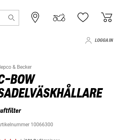
LOGGA IN
epco & Becker
C-BOW
SADELVÄSKHÅLLARE
uftfilter
rtikelnummer
10066300