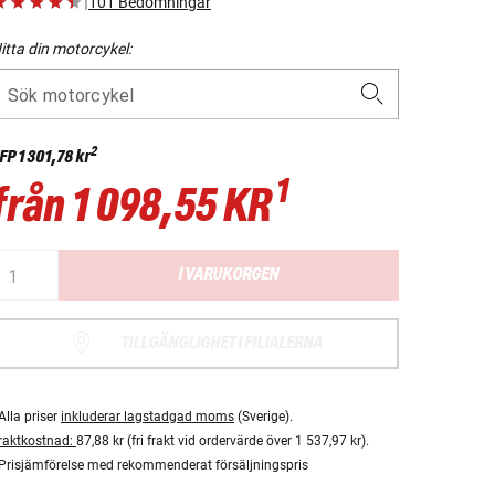
|
101 Bedömningar
itta din motorcykel:
Sök motorcykel
2
FP
1 301,78 kr
1
från
1 098,55 KR
I VARUKORGEN
TILLGÄNGLIGHET I FILIALERNA
Alla priser
inkluderar lagstadgad moms
(Sverige).
raktkostnad:
87,88 kr (fri frakt vid ordervärde över 1 537,97 kr).
Prisjämförelse med rekommenderat försäljningspris