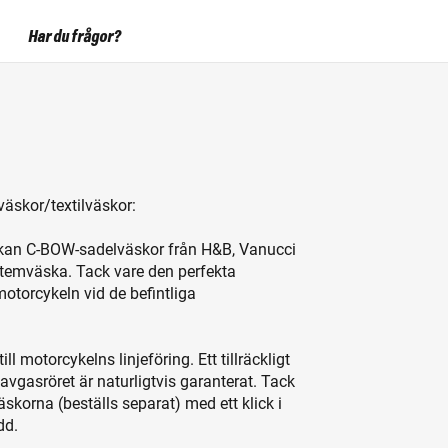
Har du frågor?
äskor/textilväskor:
a kan C-BOW-sadelväskor från H&B, Vanucci
stemväska. Tack vare den perfekta
torcykeln vid de befintliga
l motorcykelns linjeföring. Ett tillräckligt
vgasröret är naturligtvis garanterat. Tack
skorna (beställs separat) med ett klick i
dd.