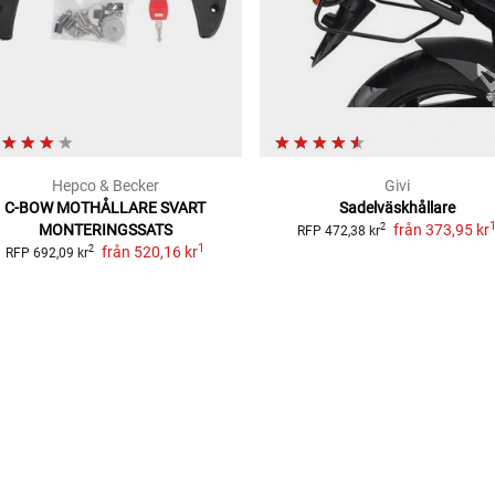
Hepco & Becker
Givi
C-BOW MOTHÅLLARE SVART
Sadelväskhållare
MONTERINGSSATS
från
373,95 kr
2
RFP
472,38 kr
1
från
520,16 kr
2
RFP
692,09 kr