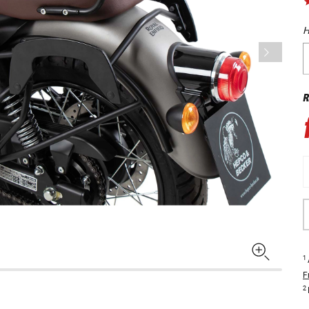
H
R
1
F
2