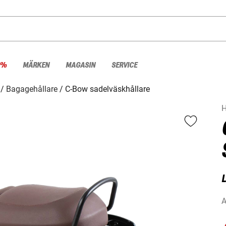
 %
MÄRKEN
MAGASIN
SERVICE
Bagagehållare
C-Bow sadelväskhållare
H
L
A