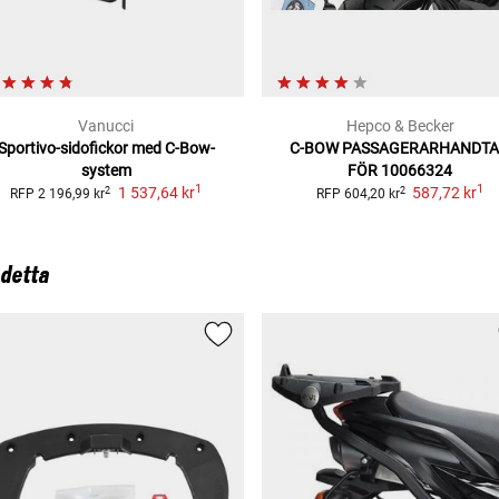
Vanucci
Hepco & Becker
Sportivo-sidofickor
med C-Bow-
C-BOW PASSAGERARHANDT
system
FÖR 10066324
1
1
1 537,64 kr
587,72 kr
2
2
RFP
2 196,99 kr
RFP
604,20 kr
 detta