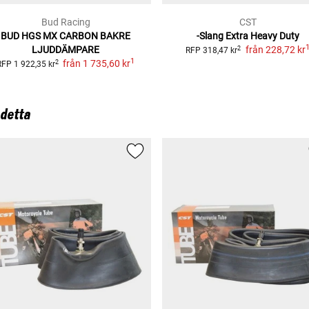
Bud Racing
CST
BUD HGS MX CARBON BAKRE
-Slang Extra Heavy Duty
LJUDDÄMPARE
från
228,72 kr
2
RFP
318,47 kr
1
från
1 735,60 kr
2
RFP
1 922,35 kr
 detta