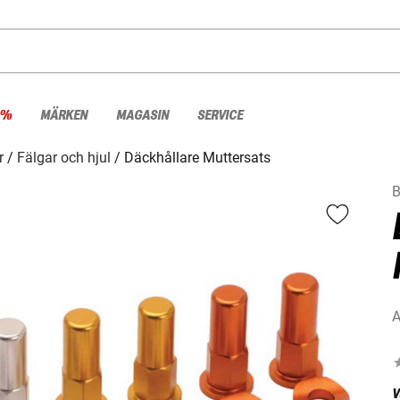
 %
MÄRKEN
MAGASIN
SERVICE
r
Fälgar och hjul
Däckhållare Muttersats
B
A
V