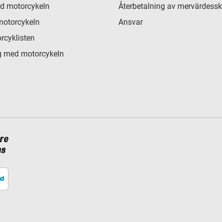
d motorcykeln
Återbetalning av mervärdessk
motorcykeln
Ansvar
rcyklisten
 med motorcykeln
re
ns