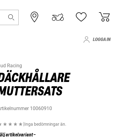
LOGGA IN
ud Racing
DÄCKHÅLLARE
MUTTERSATS
rtikelnummer
10060910
|
Inga bedömningar än.
älj artikelvariant
-