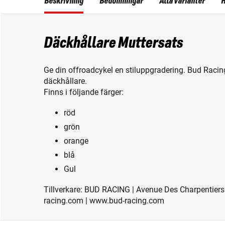
Beskrivning
Bedömningar
Alla varianter
H
Däckhållare Muttersats
Ge din offroadcykel en stiluppgradering. Bud Raci
däckhållare.
Finns i följande färger:
röd
grön
orange
blå
Gul
Tillverkare: BUD RACING | Avenue Des Charpentiers
racing.com | www.bud-racing.com