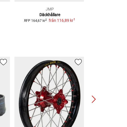
JMP
CS
Däckhållare
Slang Tr4 H
1
1
från
116,89 kr
f
2
2
RFP
164,67 kr
RFP
197,63 kr