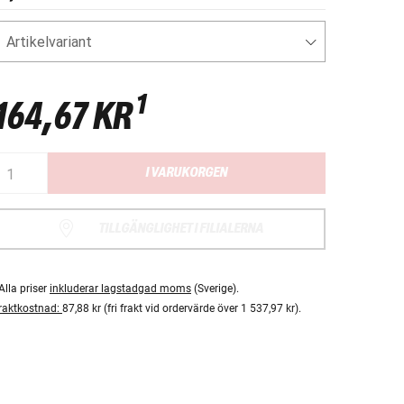
Artikelvariant
1
164,67 KR
I VARUKORGEN
TILLGÄNGLIGHET I FILIALERNA
Alla priser
inkluderar lagstadgad moms
(Sverige).
raktkostnad:
87,88 kr (fri frakt vid ordervärde över 1 537,97 kr).