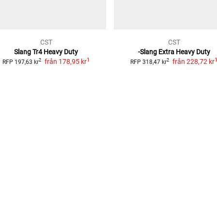
CST
CST
Slang Tr4 Heavy Duty
-Slang Extra Heavy Duty
1
från
178,95 kr
från
228,72 kr
2
2
RFP
197,63 kr
RFP
318,47 kr