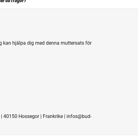
ar du frågor?
ng kan hjälpa dig med denna muttersats för
 | 40150 Hossegor | Frankrike | infos@bud-