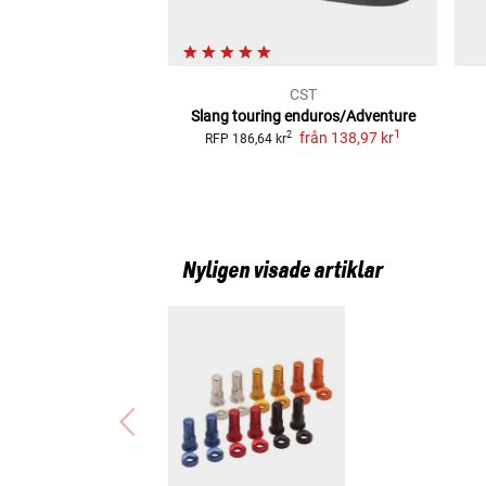
CST
Slang touring enduros/Adventure
1
från
138,97 kr
2
RFP
186,64 kr
Nyligen visade artiklar