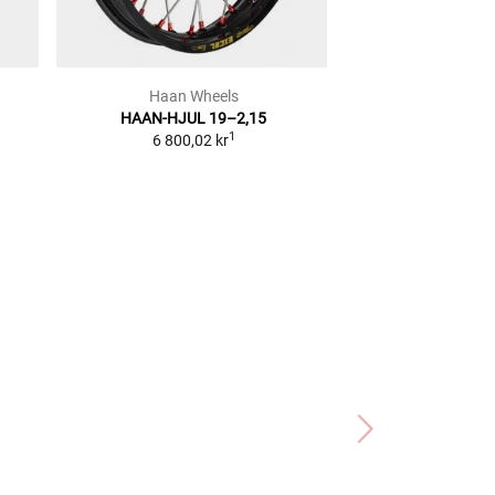
Haan Wheels
JM
HAAN-HJUL 19–2,15
Däckhå
1
1
6 800,02 kr
f
2
RFP
164,67 kr