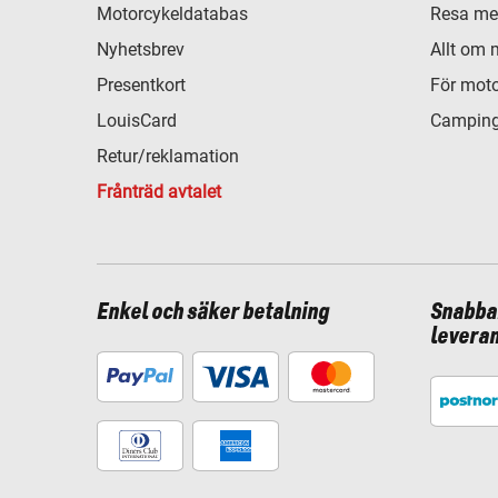
Motorcykeldatabas
Resa me
Nyhetsbrev
Allt om 
Presentkort
För moto
LouisCard
Camping
Retur/reklamation
Frånträd avtalet
Enkel och säker betalning
Snabba
levera