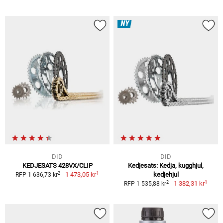
NY
DID
DID
KEDJESATS 428VX/CLIP
Kedjesats: Kedja, kugghjul,
1
2
1 473,05 kr
kedjehjul
RFP 1 636,73 kr
1
2
1 382,31 kr
RFP 1 535,88 kr