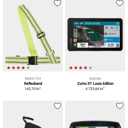
Moto112+
Garmin
Reflexband
Zumo XT Louis Edition
1
1
142,70 kr
4 723,66 kr