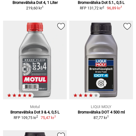
Bromsvätska Dot 4, 1 Liter
Bromsvätska Dot 5.1., 0,5 L
1
1
2
219,60 kr
96,89 kr
RFP 131,72 kr
Motul
LIQUI MOLY
Bromsvätska Dot 3 & 4, 0,5 L
Bromsvätska DOT 4 500 ml
1
1
2
75,47 kr
87,77 kr
RFP 109,75 kr