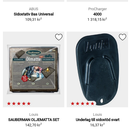
ABUS
ProCharger
Sidostativ Bas Universal
4000
1
1
109,31 kr
1 318,15 kr
Louis
Louis
SAUBERMAN OLJEMATTA SET
Underlag till sidostöd svart
1
1
142,70 kr
16,37 kr