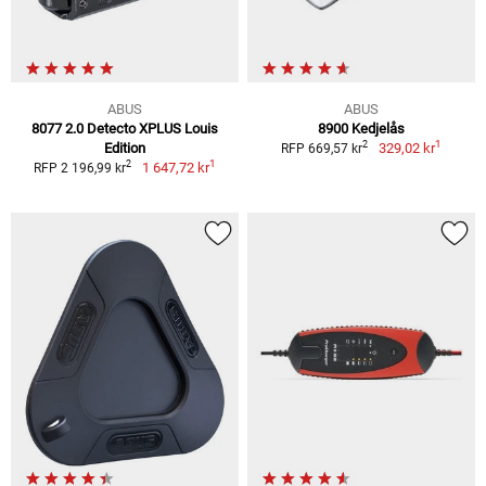
ABUS
ABUS
8077 2.0 Detecto XPLUS Louis
8900 Kedjelås
1
2
Edition
329,02 kr
RFP 669,57 kr
1
2
1 647,72 kr
RFP 2 196,99 kr