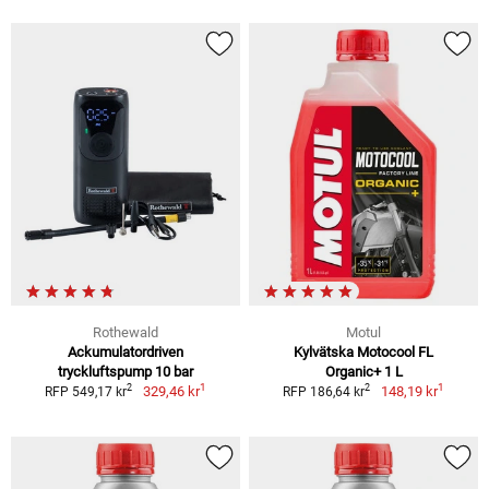
Rothewald
Motul
Ackumulatordriven
Kylvätska Motocool FL
tryckluftspump 10 bar
Organic+ 1 L
1
1
2
2
329,46 kr
148,19 kr
RFP 549,17 kr
RFP 186,64 kr