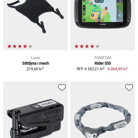
Louis
TOMTOM
Sittdyna i mesh
Rider 550
1
1
2
219,60 kr
3 064,95 kr
RFP 4 383,21 kr