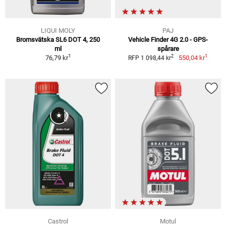
LIQUI MOLY
PAJ
Bromsvätska SL6 DOT 4, 250
Vehicle Finder 4G 2.0 - GPS-
ml
spårare
1
1
2
76,79 kr
550,04 kr
RFP 1 098,44 kr
Castrol
Motul