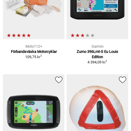
Moto112+
Garmin
Förbandsväska Motorcyklar
Zumo 396Lmt-S Eu Louis
1
109,75 kr
Edition
1
4 394,09 kr