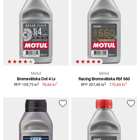
Motul
Motul
Bromsvätska Dot 4 Lv
Racing Bromsvätska Rbf 660
1
1
2
2
78,66 kr
170,60 kr
RFP 109,75 kr
RFP 307,48 kr