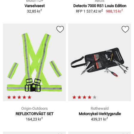
Moto112+
ABUS
Varselvaest
Detecto 7000 RS1 Louis Edition
1
1
2
32,85 kr
988,15 kr
RFP 1 537,42 kr
Origin-Outdoors
Rothewald
REFLEKTORVÄST SET
Motorcykel-Verktygsrulle
1
1
164,23 kr
439,31 kr