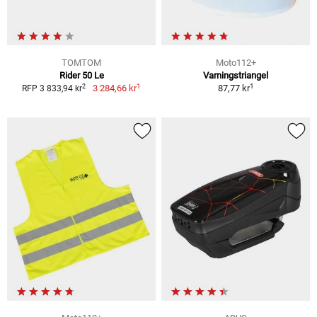
TOMTOM
Moto112+
Rider 50 Le
Varningstriangel
1
1
2
3 284,66 kr
87,77 kr
RFP 3 833,94 kr