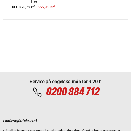
liter
1
2
399,43 kr
RFP 878,73 kr
Service på engelska mån-lör 9-20 h
0200 884 712
Louis-nyhetsbrevet