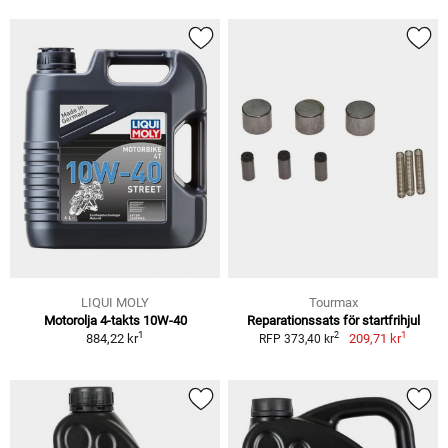
LIQUI MOLY
Tourmax
Motorolja 4-takts 10W-40
Reparationssats för startfrihjul
1
1
2
884,22 kr
209,71 kr
RFP 373,40 kr