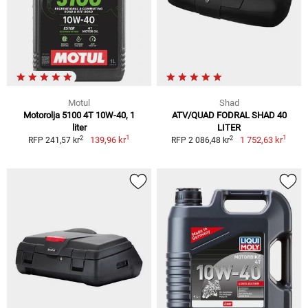
Motul
Shad
Motorolja 5100 4T 10W-40, 1
ATV/QUAD FODRAL SHAD 40
liter
LITER
1
1
2
2
139,96 kr
1 752,63 kr
RFP 241,57 kr
RFP 2 086,48 kr