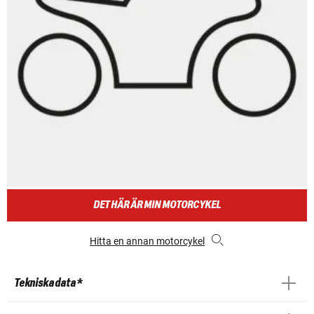
DET HÄR ÄR MIN MOTORCYKEL
Hitta en annan motorcykel
Tekniska data *