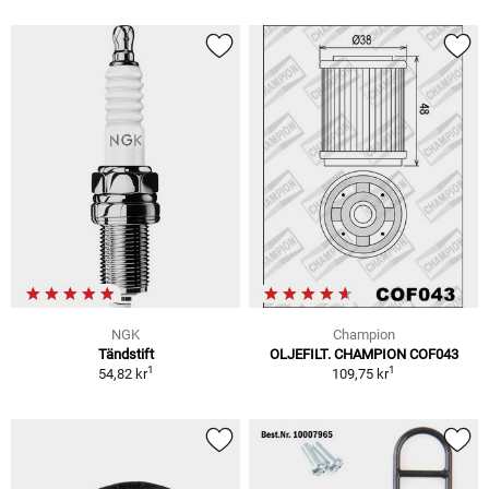
NGK
Champion
Tändstift
OLJEFILT. CHAMPION COF043
1
1
54,82 kr
109,75 kr