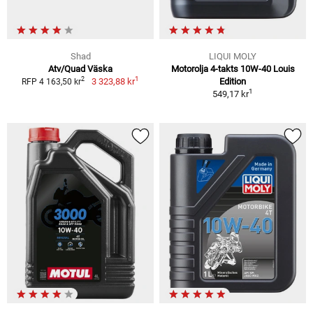
Shad
LIQUI MOLY
Atv/Quad Väska
Motorolja 4-takts 10W-40 Louis
1
2
3 323,88 kr
Edition
RFP 4 163,50 kr
1
549,17 kr