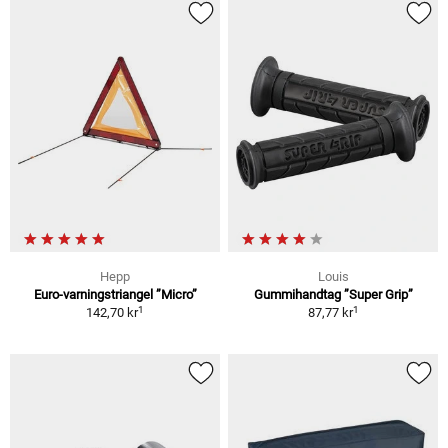
Hepp
Louis
Euro-varningstriangel ”Micro”
Gummihandtag ”Super Grip”
1
1
142,70 kr
87,77 kr