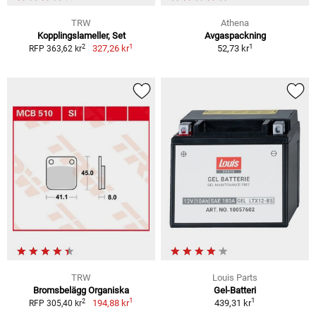
TRW
Athena
Kopplingslameller, Set
Avgaspackning
1
1
2
327,26 kr
52,73 kr
RFP 363,62 kr
TRW
Louis Parts
Bromsbelägg Organiska
Gel-Batteri
1
1
2
194,88 kr
439,31 kr
RFP 305,40 kr