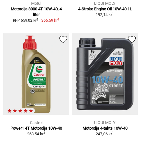
Motul
LIQUI MOLY
Motorolja 3000 4T 10W-40, 4
4-Stroke Engine Oil 10W-40 1L
1
liter
192,14 kr
1
2
366,59 kr
RFP 659,02 kr
Castrol
LIQUI MOLY
Power1 4T Motorolja 10W-40
Motorolja 4-takts 10W-40
1
1
263,54 kr
247,06 kr