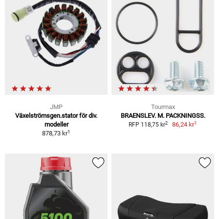
JMP
Tourmax
Växelströmsgen.stator för div.
BRAENSLEV. M. PACKNINGSS.
1
2
modeller
86,24 kr
RFP 118,75 kr
1
878,73 kr