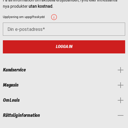
Få all information om aktuella erbjudanden, fynd eller intressanta
nya produkter
utan kostnad
.
Upplysning om uppgiftsskydd
Din e-postadress
LOGGA IN
Kundservice
Magasin
Om Louis
Rättslig information