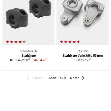
SW-Motech
RAXIMO
Styrhöjare
Styrhöjare Vario, höjd 55 mm
1
1
2
545,54 kr
1 307,27 kr
RFP 549,28 kr
Tillbaka
Sidan 1 av 3
Nästa