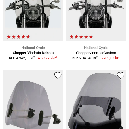
National-Cycle
National-Cycle
Chopper-Vindruta Dakota
Choppervindruta Custom
1
1
2
2
4 695,75 kr
5 739,37 kr
RFP 4 942,93 kr
RFP 6 041,48 kr