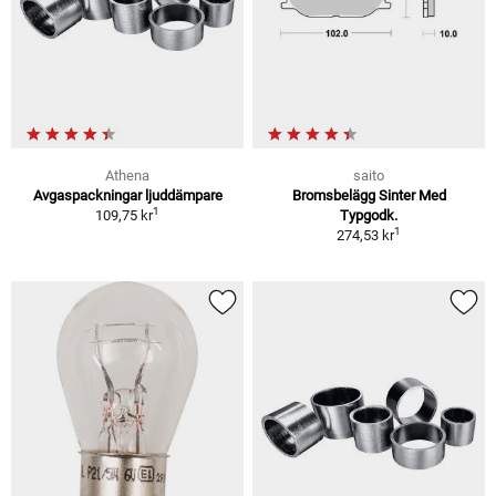
Athena
saito
Avgaspackningar ljuddämpare
Bromsbelägg Sinter Med
1
109,75 kr
Typgodk.
1
274,53 kr