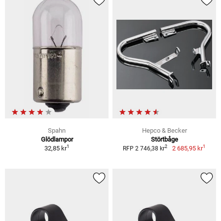
Spahn
Hepco & Becker
Glödlampor
Störtbåge
1
1
2
32,85 kr
2 685,95 kr
RFP 2 746,38 kr