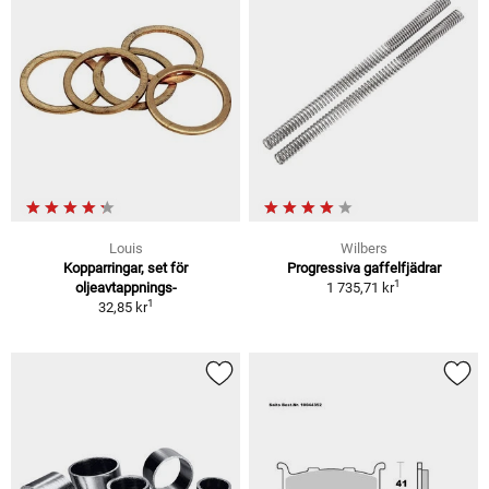
Louis
Wilbers
Kopparringar, set för
Progressiva gaffelfjädrar
1
oljeavtappnings-
1 735,71 kr
1
32,85 kr