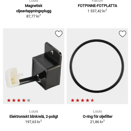
Louis
Falcon
Magnetisk
FOTPINNE-FOTPLATTA
1
oljeavtappningsplugg
1 537,42 kr
1
87,77 kr
Louis
Louis
Elektroniskt blinkrelä, 2-poligt
O-ring för oljefilter
1
1
197,63 kr
21,86 kr