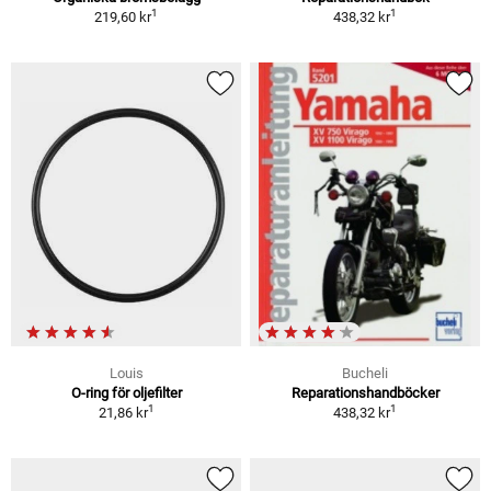
1
1
219,60 kr
438,32 kr
Louis
Bucheli
O-ring för oljefilter
Reparationshandböcker
1
1
21,86 kr
438,32 kr