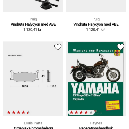
Puig
Puig
Vindruta Halycyon med ABE
Vindruta Halycyon med ABE
1
1
1 120,41 kr
1 120,41 kr
Louis Parts
Haynes
Organiska bromsbelägg
Reparationshandbok