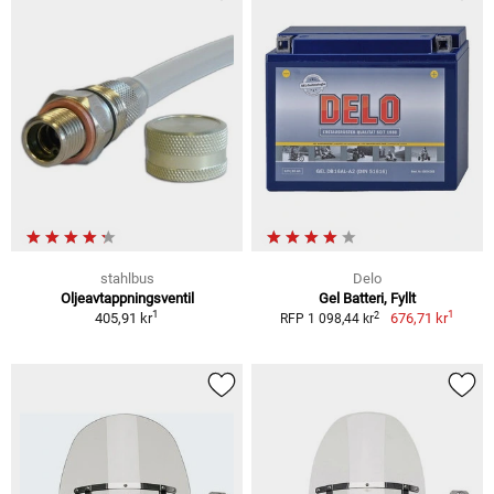
stahlbus
Delo
Oljeavtappningsventil
Gel Batteri, Fyllt
1
1
2
405,91 kr
676,71 kr
RFP 1 098,44 kr