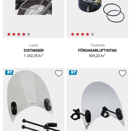
Louis
Tourmax
DISTANSER
FÖRGASARLUFTINTAG
1
1
1 242,35 kr
505,22 kr
NY
NY