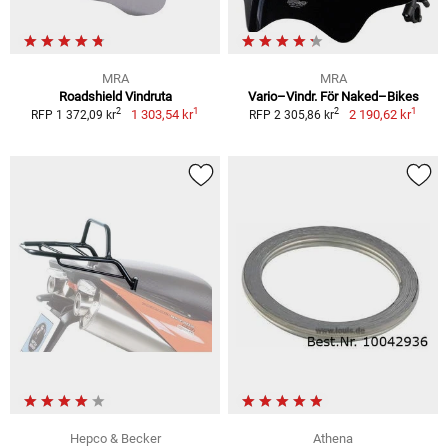
MRA
MRA
Roadshield Vindruta
Vario–Vindr. För Naked–Bikes
1
1
2
2
1 303,54 kr
2 190,62 kr
RFP 1 372,09 kr
RFP 2 305,86 kr
Hepco & Becker
Athena