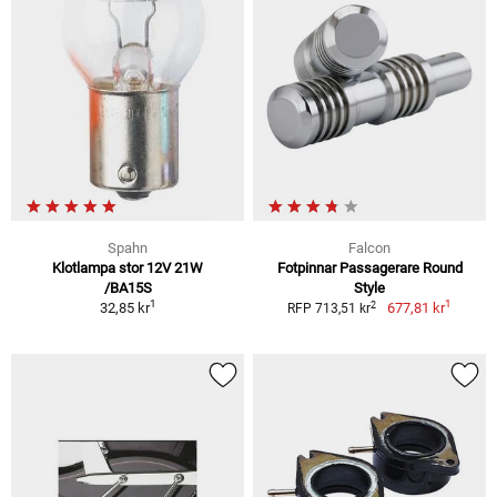
Spahn
Falcon
Klotlampa stor 12V 21W
Fotpinnar Passagerare Round
/BA15S
Style
1
1
2
32,85 kr
677,81 kr
RFP 713,51 kr