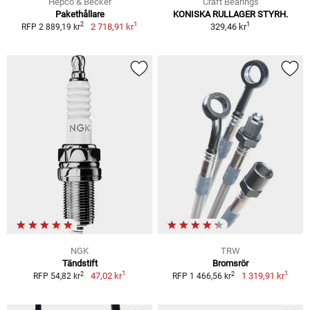
Hepco & Becker
Craft Bearings
Pakethållare
KONISKA RULLAGER STYRH.
1
1
2
2 718,91 kr
329,46 kr
RFP 2 889,19 kr
NGK
TRW
Tändstift
Bromsrör
1
1
2
2
47,02 kr
1 319,91 kr
RFP 54,82 kr
RFP 1 466,56 kr