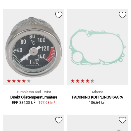
Tumbleton and Twist
Athena
Direkt Oljetemperaturmätare
PACKNING KOPPLINGSKAAPA
1
1
2
197,63 kr
186,64 kr
RFP 384,38 kr