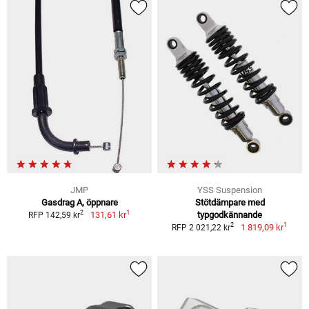
JMP
YSS Suspension
Gasdrag A, öppnare
Stötdämpare med
1
2
131,61 kr
typgodkännande
RFP 142,59 kr
1
2
1 819,09 kr
RFP 2 021,22 kr