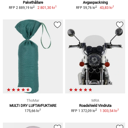
Pakethållare
Avgaspackning
1
1
2
2
2 801,30 kr
43,83 kr
RFP 2 889,19 kr
RFP 59,76 kr
ThoMar
MRA
MULTI DRY LUFTAVFUKTARE
Roadshield Vindruta
1
1
2
175,66 kr
1 303,54 kr
RFP 1 372,09 kr