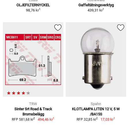
OLJEFILTERNYCKEL
Gaffeltätningsverktyg
1
1
98,76 kr
439,31 kr
TRW
Spahn
Sinter Srt Road & Track
KLOTLAMPA LITEN 12 V, 5 W
Bromsbelägg
/BA15S
1
1
2
2
494,46 kr
17,03 kr
RFP 581,68 kr
RFP 32,85 kr