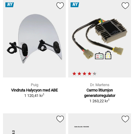
NY
NY
Puig
Dr. Martens
Vindruta Halycyon med ABE
Carmo litiumjon
1
1 120,41 kr
generatorregulator
1
1 263,22 kr