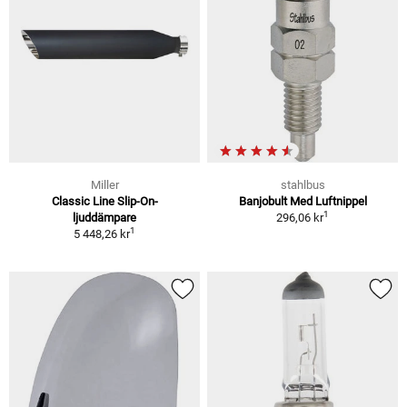
Miller
stahlbus
Classic Line Slip-On-
Banjobult Med Luftnippel
1
ljuddämpare
296,06 kr
1
5 448,26 kr