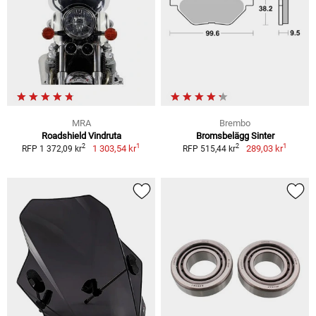
MRA
Brembo
Roadshield Vindruta
Bromsbelägg Sinter
1
1
2
2
1 303,54 kr
289,03 kr
RFP 1 372,09 kr
RFP 515,44 kr