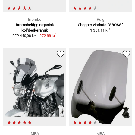
Brembo
Puig
Bromsbelägg organisk
Chopper vindruta ”GROSS”
1
kolfiberkeramik
1 351,11 kr
1
2
272,88 kr
RFP 440,08 kr
MRA
MRA