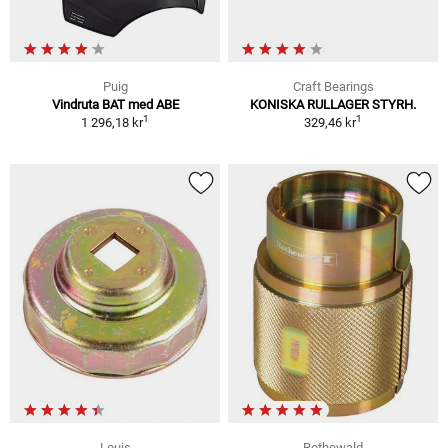
Puig
Craft Bearings
Vindruta BAT med ABE
KONISKA RULLAGER STYRH.
1
1
1 296,18 kr
329,46 kr
Louis
Rothewald