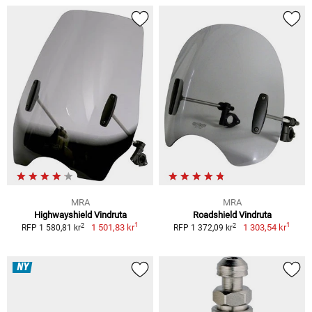
MRA
MRA
Highwayshield Vindruta
Roadshield Vindruta
1
1
2
2
1 501,83 kr
1 303,54 kr
RFP 1 580,81 kr
RFP 1 372,09 kr
NY