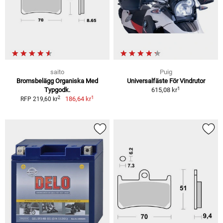
saito
Puig
Bromsbelägg Organiska Med
Universalfäste För Vindrutor
1
Typgodk.
615,08 kr
1
2
186,64 kr
RFP 219,60 kr