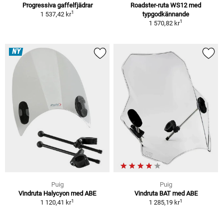
Progressiva gaffelfjädrar
Roadster-ruta WS12 med
1
1 537,42 kr
typgodkännande
1
1 570,82 kr
NY
Puig
Puig
Vindruta Halycyon med ABE
Vindruta BAT med ABE
1
1
1 120,41 kr
1 285,19 kr