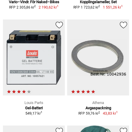
Vario–Vindr. För Naked–Bikes
Kopplingslameller, Set
1
1
2
2
2 190,62 kr
1 551,26 kr
RFP 2 305,86 kr
RFP 1 723,62 kr
Louis Parts
Athena
Gel-Batteri
Avgaspackning
1
1
2
549,17 kr
43,83 kr
RFP 59,76 kr