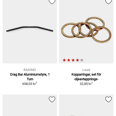
RAXIMO
Louis
Drag Bar Aluminiumstyre, 1
Kopparringar, set för
Tum
oljeavtappnings-
1
1
658,03 kr
32,85 kr