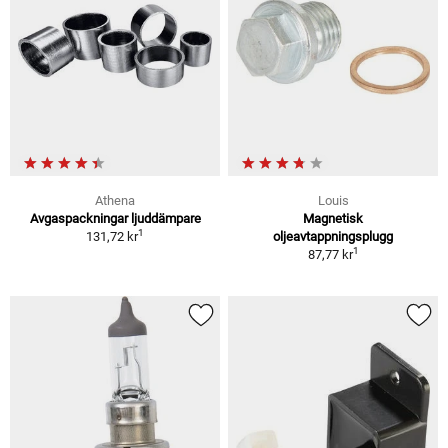
Athena
Louis
Avgaspackningar ljuddämpare
Magnetisk
1
131,72 kr
oljeavtappningsplugg
1
87,77 kr