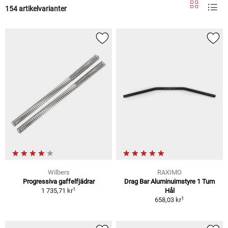
154 artikelvarianter
Wilbers
RAXIMO
Progressiva gaffelfjädrar
Drag Bar Aluminuimstyre 1 Tum
1
1 735,71 kr
Hål
1
658,03 kr