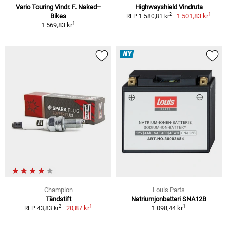
Vario Touring Vindr. F. Naked–
Highwayshield Vindruta
1
2
Bikes
1 501,83 kr
RFP 1 580,81 kr
1
1 569,83 kr
NY
Champion
Louis Parts
Tändstift
Natriumjonbatteri SNA12B
1
1
2
20,87 kr
1 098,44 kr
RFP 43,83 kr