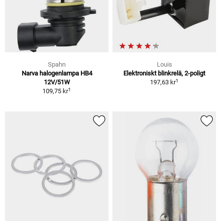
Spahn
Louis
Narva halogenlampa HB4
Elektroniskt blinkrelä, 2-poligt
1
12V/51W
197,63 kr
1
109,75 kr