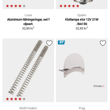
Louis
Spahn
Aluminium-tätningsringar, set f
Klotlampa stor 12V 21W
oljeavt.
/BA15S
1
1
32,85 kr
32,85 kr
NY
Wirth Federn
Puig