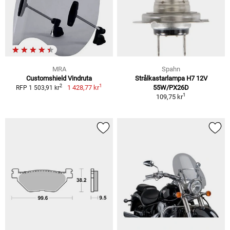
MRA
Spahn
Customshield Vindruta
Strålkastarlampa H7 12V
1
2
1 428,77 kr
55W/PX26D
RFP 1 503,91 kr
1
109,75 kr