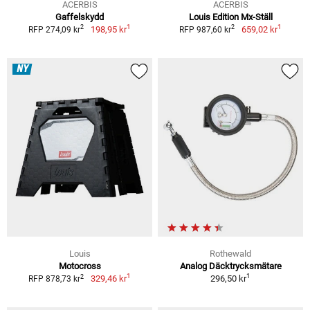
ACERBIS
ACERBIS
Gaffelskydd
Louis Edition Mx-Ställ
1
1
2
2
198,95 kr
659,02 kr
RFP 274,09 kr
RFP 987,60 kr
NY
Louis
Rothewald
Motocross
Analog Däcktrycksmätare
1
1
2
329,46 kr
296,50 kr
RFP 878,73 kr