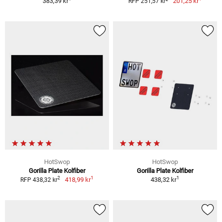
383,39 kr
201,25 kr
RFP 251,57 kr
HotSwop
HotSwop
Gorilla Plate Kolfiber
Gorilla Plate Kolfiber
1
1
2
418,99 kr
438,32 kr
RFP 438,32 kr