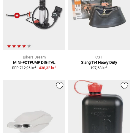
Bikers Dream
CST
MINI-FOTPUMP DIGITAL
Slang Tr4 Heavy Duty
1
1
2
438,32 kr
197,63 kr
RFP 712,96 kr