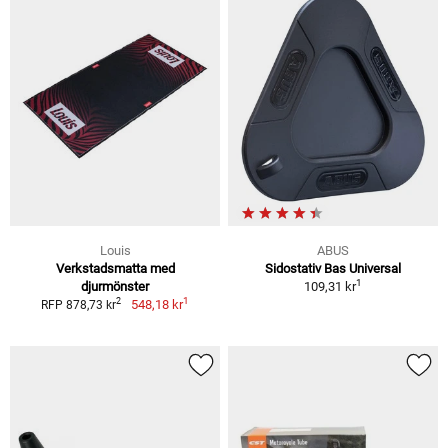
Louis
ABUS
Verkstadsmatta med
Sidostativ Bas Universal
1
djurmönster
109,31 kr
1
2
548,18 kr
RFP 878,73 kr