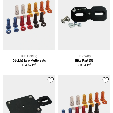
Bud Racing
HotSwop
Däckhållare Muttersats
Bike Part (S)
1
1
164,67 kr
383,94 kr