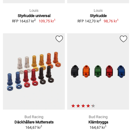
Louis
Louis
Styrkudde universal
Styrkudde
1
1
2
2
109,75 kr
98,76 kr
RFP 164,67 kr
RFP 142,70 kr
Bud Racing
Bud Racing
Däckhållare Muttersats
Klämbrygga
1
1
164,67 kr
164,67 kr