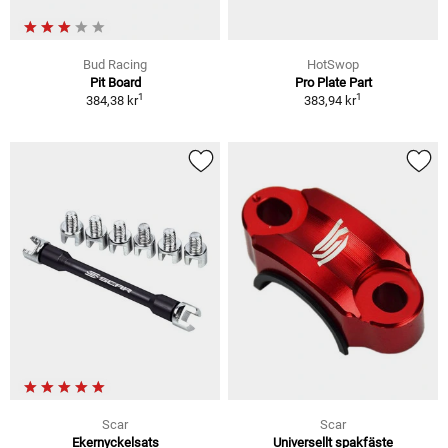
Bud Racing
HotSwop
Pit Board
Pro Plate Part
1
1
384,38 kr
383,94 kr
Scar
Scar
Ekernyckelsats
Universellt spakfäste