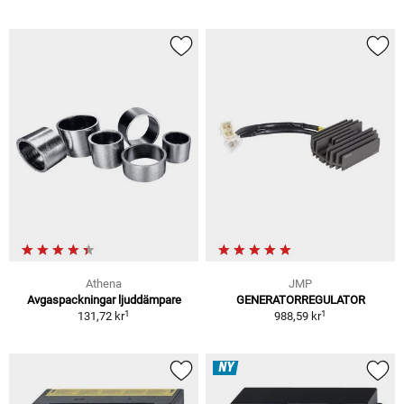
Athena
JMP
Avgaspackningar ljuddämpare
GENERATORREGULATOR
1
1
131,72 kr
988,59 kr
NY