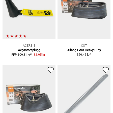
ACERBIS
CST
Avgasrörsplugg
-Slang Extra Heavy Duty
1
1
2
81,95 kr
329,46 kr
RFP 109,31 kr