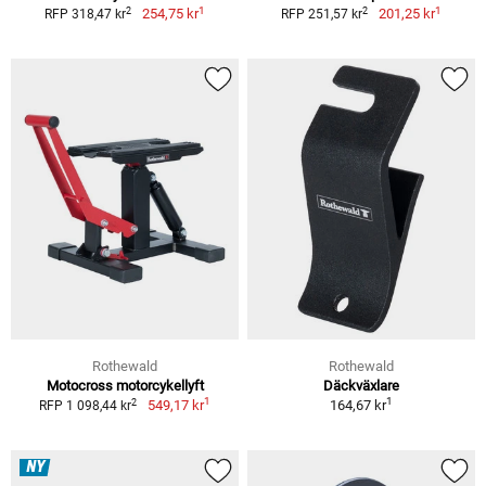
1
1
2
2
254,75 kr
201,25 kr
RFP 318,47 kr
RFP 251,57 kr
Rothewald
Rothewald
Motocross motorcykellyft
Däckväxlare
1
1
2
549,17 kr
164,67 kr
RFP 1 098,44 kr
NY