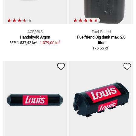
ACERBIS
Fuel-Friend
Handskydd Argon
Fuelfriend Big dunk max. 2,0
1
2
1 079,00 kr
liter
RFP 1 537,42 kr
1
175,66 kr