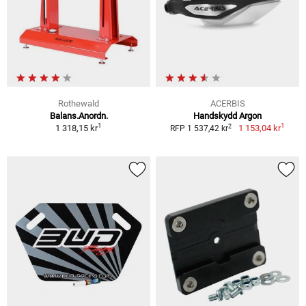
Rothewald
ACERBIS
Balans.Anordn.
Handskydd Argon
1
1
2
1 318,15 kr
1 153,04 kr
RFP 1 537,42 kr