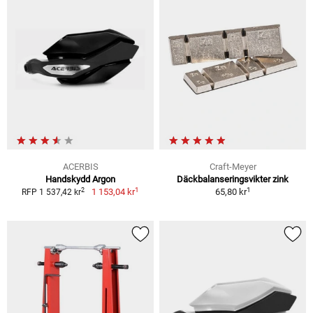
ACERBIS
Craft-Meyer
Handskydd Argon
Däckbalanseringsvikter zink
1
1
2
1 153,04 kr
65,80 kr
RFP 1 537,42 kr