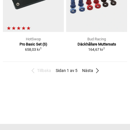
HotSwop
Bud Racing
Pro Basic Set (S)
Däckhållare Muttersats
1
1
658,03 kr
164,67 kr
Tillbaka
Sidan 1 av 5
Nästa