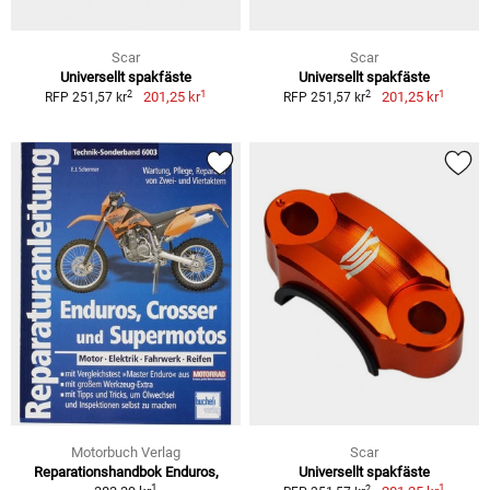
Scar
Scar
Universellt spakfäste
Universellt spakfäste
1
1
2
2
201,25 kr
201,25 kr
RFP 251,57 kr
RFP 251,57 kr
Motorbuch Verlag
Scar
Reparationshandbok Enduros,
Universellt spakfäste
1
1
2