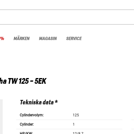
 %
MÄRKEN
MAGASIN
SERVICE
ha
TW 125 - 5EK
Tekniska data *
Cylindervolym:
125
Cylinder:
1
HP/KW:
12/8.7