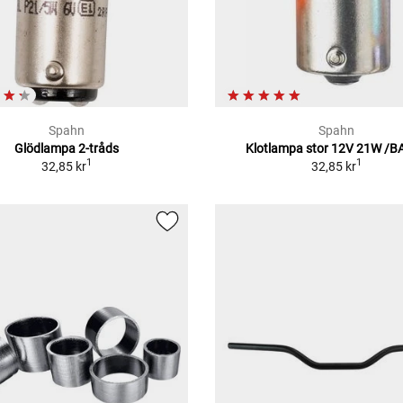
Spahn
Spahn
Glödlampa 2-tråds
Klotlampa stor 12V 21W /B
1
1
32,85 kr
32,85 kr