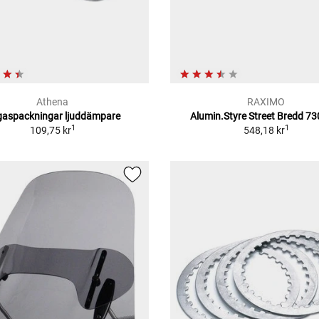
Athena
RAXIMO
gaspackningar ljuddämpare
Alumin.Styre Street Bredd 7
1
1
109,75 kr
548,18 kr