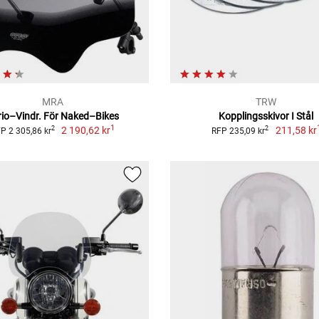
MRA
TRW
rio–Vindr. För Naked–Bikes
Kopplingsskivor I Stål
1
2 190,62 kr
211,58 kr
2
2
P 2 305,86 kr
RFP 235,09 kr