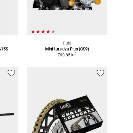
Puig
A15S
Mini-turskiva Plus (CS9)
1
790,85 kr