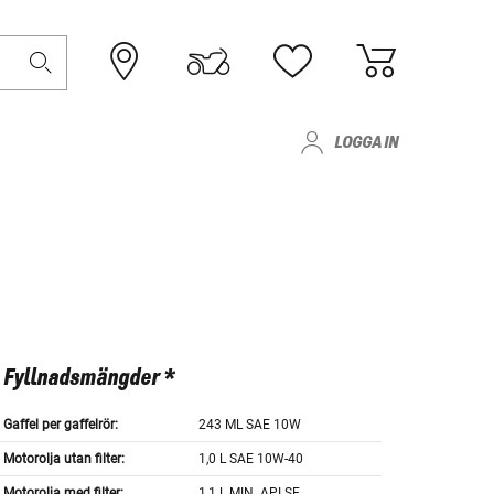
LOGGA IN
Fyllnadsmängder *
Gaffel per gaffelrör:
243 ML SAE 10W
Motorolja utan filter:
1,0 L SAE 10W-40
Motorolja med filter:
1,1 L MIN. API SE