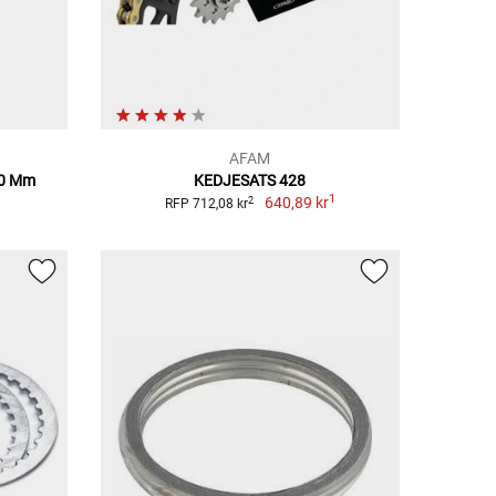
AFAM
30 Mm
KEDJESATS 428
1
640,89 kr
2
RFP 712,08 kr