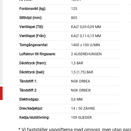
Fordonsvikt (kg):
125
Sitthöjd (mm):
805
Ventilspel (Till):
KALT 0,05-0,09 MM
Ventilspel (Från):
KALT 0,11-0,15 MM
Tomgångsvarvtal:
1400 ± 100 U/MIN
Luftskruv till förgasare:
2 AUSDREHUNGEN
Däcktryck (fram):
1,5 BAR
Däcktryck (bak):
1,5 (1,75) BAR
Tändstift 1:
NGK DR8EA
Tändstift 2:
NGK DR8EIX
Elektrodgap:
0,6 MM
Drev/kedjehjul:
14 / 50 ZÄHNE
Kedja/slutdrivning:
109 GLIEDER
* Vi fastställer uppgifterna med omsorg, men utan gar