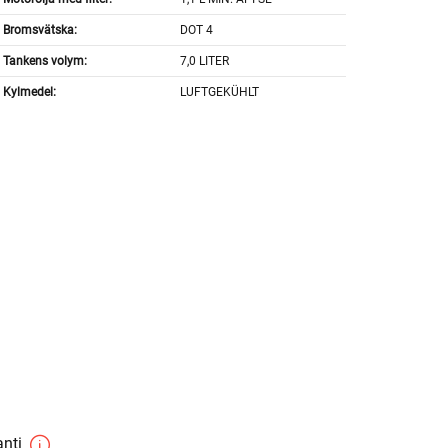
Bromsvätska:
DOT 4
Tankens volym:
7,0 LITER
Kylmedel:
LUFTGEKÜHLT
anti