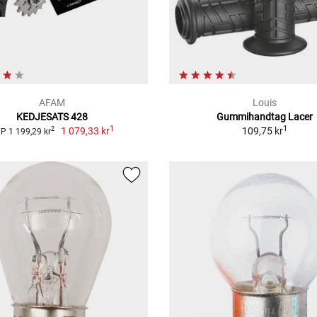
AFAM
Louis
KEDJESATS 428
Gummihandtag Lacer
1
1
1 079,33 kr
109,75 kr
2
P 1 199,29 kr