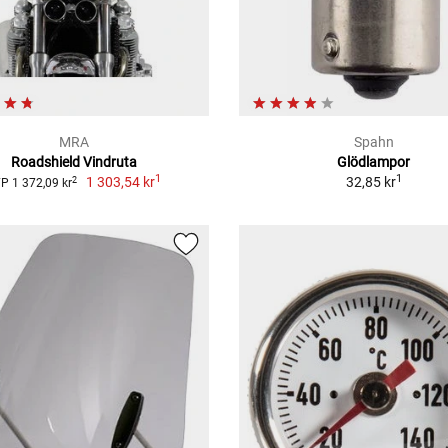
MRA
Spahn
Roadshield Vindruta
Glödlampor
1
1
1 303,54 kr
32,85 kr
2
P 1 372,09 kr