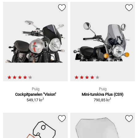
Puig
Puig
Cockpitpanelen "Vision"
Mini-turskiva Plus (CS9)
1
1
549,17 kr
790,85 kr