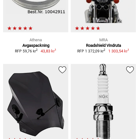
Athena
MRA
Avgaspackning
Roadshield Vindruta
1
1
2
2
43,83 kr
1 303,54 kr
RFP 59,76 kr
RFP 1 372,09 kr