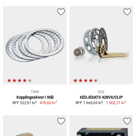
TRW
DID
Kopplingsskivor I Stål
KEDJESATS 428VX/CLIP
1
1
2
2
470,62 kr
1 502,71 kr
RFP 522,91 kr
RFP 1 669,69 kr