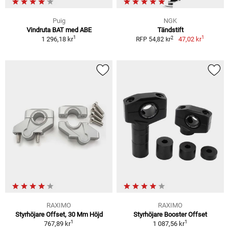
Puig
NGK
Vindruta BAT med ABE
Tändstift
1
1
2
1 296,18 kr
47,02 kr
RFP 54,82 kr
RAXIMO
RAXIMO
Styrhöjare Offset, 30 Mm Höjd
Styrhöjare Booster Offset
1
1
767,89 kr
1 087,56 kr