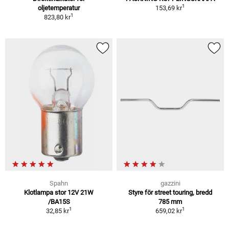
1
oljetemperatur
153,69 kr
1
823,80 kr
Spahn
gazzini
Klotlampa stor 12V 21W
Styre för street touring, bredd
/BA15S
785 mm
1
1
32,85 kr
659,02 kr