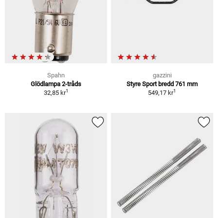
Spahn
gazzini
Glödlampa 2-tråds
Styre Sport bredd 761 mm
1
1
32,85 kr
549,17 kr