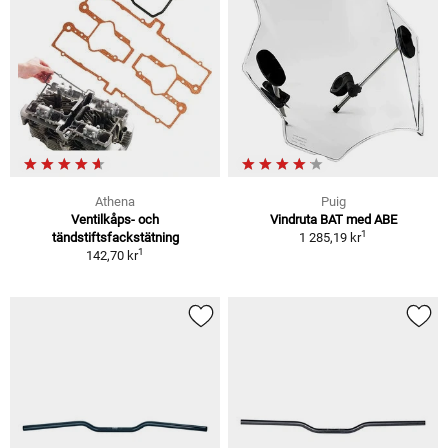
Athena
Puig
Ventilkåps- och
Vindruta BAT med ABE
1
tändstiftsfackstätning
1 285,19 kr
1
142,70 kr