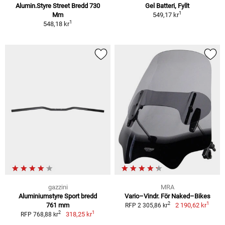
Alumin.Styre Street Bredd 730
Gel Batteri, Fyllt
1
Mm
549,17 kr
1
548,18 kr
gazzini
MRA
Aluminiumstyre Sport bredd
Vario–Vindr. För Naked–Bikes
1
2
761 mm
2 190,62 kr
RFP 2 305,86 kr
1
2
318,25 kr
RFP 768,88 kr