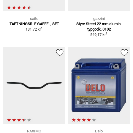
saito
gazzini
TAETNINGSR. F GAFFEL, SET
Styre Street 22 mm alumin.
1
131,72 kr
typgodk. 0102
1
549,17 kr
RAXIMO
Delo