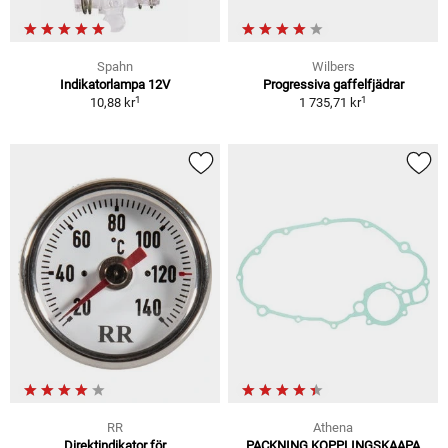
Spahn
Wilbers
Indikatorlampa 12V
Progressiva gaffelfjädrar
1
1
10,88 kr
1 735,71 kr
RR
Athena
Direktindikator för
PACKNING KOPPLINGSKAAPA