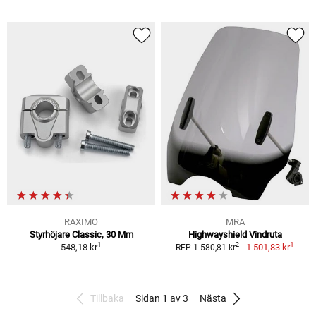
RAXIMO
MRA
Styrhöjare Classic, 30 Mm
Highwayshield Vindruta
1
1
2
548,18 kr
1 501,83 kr
RFP 1 580,81 kr
Tillbaka
Sidan 1 av 3
Nästa