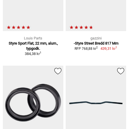
Louis Parts
gazzini
Styre Sport Flat, 22 mm, alum.,
-Styre Street Bredd 817 Mm
1
2
typgodk.
439,31 kr
RFP 768,88 kr
1
384,38 kr