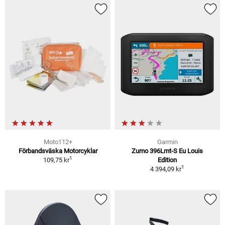
Moto112+
Garmin
Förbandsväska Motorcyklar
Zumo 396Lmt-S Eu Louis
1
109,75 kr
Edition
1
4 394,09 kr