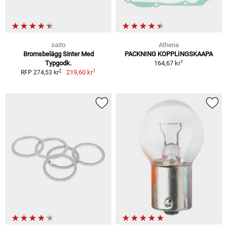
saito
Athena
Bromsbelägg Sinter Med
PACKNING KOPPLINGSKAAPA
1
Typgodk.
164,67 kr
1
2
219,60 kr
RFP 274,53 kr