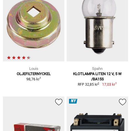
Louis
Spahn
OLJEFILTERNYCKEL
KLOTLAMPA LITEN 12 V, 5 W
1
98,76 kr
/BA15S
1
2
17,03 kr
RFP 32,85 kr
NY