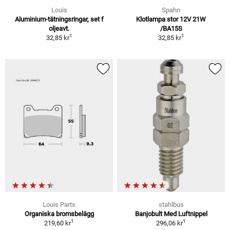
Louis
Spahn
Aluminium-tätningsringar, set f
Klotlampa stor 12V 21W
oljeavt.
/BA15S
1
1
32,85 kr
32,85 kr
Louis Parts
stahlbus
Organiska bromsbelägg
Banjobult Med Luftnippel
1
1
219,60 kr
296,06 kr