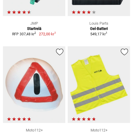
JMP
Louis Parts
Startrelä
Gel-Batteri
1
1
2
272,00 kr
549,17 kr
RFP 307,48 kr
Moto112+
Moto112+