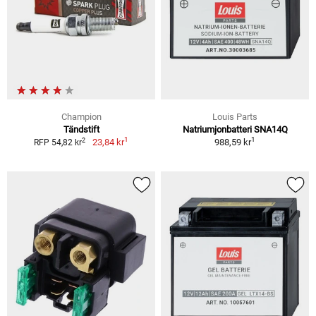
Champion
Louis Parts
Tändstift
Natriumjonbatteri SNA14Q
1
1
2
23,84 kr
988,59 kr
RFP 54,82 kr