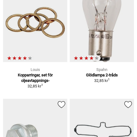
Louis
Spahn
Kopparringar, set för
Glödlampa 2-tråds
1
oljeavtappnings-
32,85 kr
1
32,85 kr