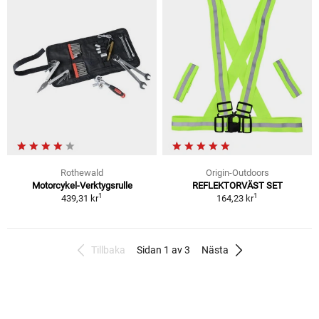
Rothewald
Origin-Outdoors
Motorcykel-Verktygsrulle
REFLEKTORVÄST SET
1
1
439,31 kr
164,23 kr
Tillbaka
Sidan 1 av 3
Nästa