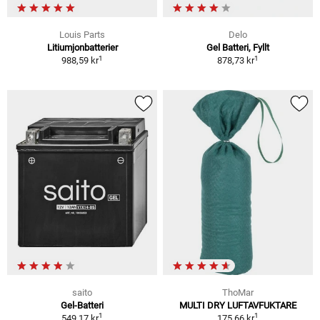
Louis Parts
Delo
Litiumjonbatterier
Gel Batteri, Fyllt
1
1
988,59 kr
878,73 kr
saito
ThoMar
Gel-Batteri
MULTI DRY LUFTAVFUKTARE
1
1
549,17 kr
175,66 kr