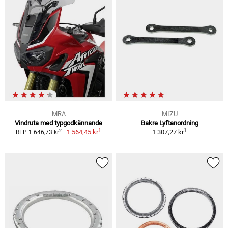
MRA
MIZU
Vindruta med typgodkännande
Bakre Lyftanordning
1
1
2
1 564,45 kr
1 307,27 kr
RFP 1 646,73 kr