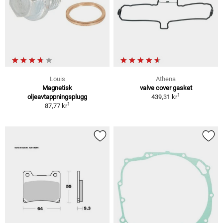
Louis
Athena
Magnetisk
valve cover gasket
1
oljeavtappningsplugg
439,31 kr
1
87,77 kr