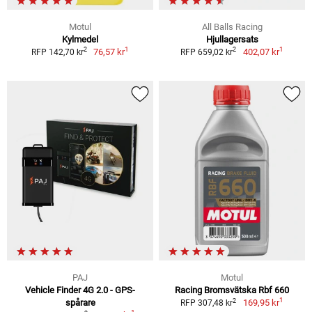
Motul
All Balls Racing
Kylmedel
Hjullagersats
1
1
2
2
76,57 kr
402,07 kr
RFP 142,70 kr
RFP 659,02 kr
PAJ
Motul
Vehicle Finder 4G 2.0 - GPS-
Racing Bromsvätska Rbf 660
1
2
spårare
169,95 kr
RFP 307,48 kr