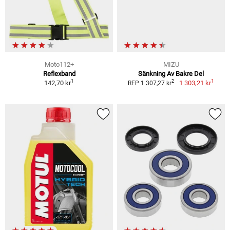
Moto112+
MIZU
Reflexband
Sänkning Av Bakre Del
1
1
2
142,70 kr
1 303,21 kr
RFP 1 307,27 kr