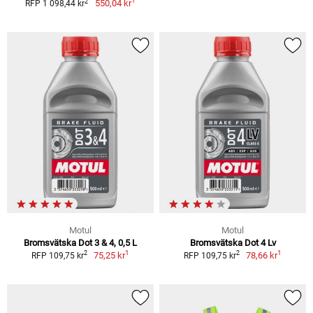
1
2
550,04 kr
RFP 1 098,44 kr
Motul
Motul
Bromsvätska Dot 3 & 4, 0,5 L
Bromsvätska Dot 4 Lv
1
1
2
2
75,25 kr
78,66 kr
RFP 109,75 kr
RFP 109,75 kr