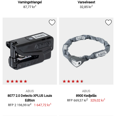
Varningstriangel
Varselvaest
1
1
87,77 kr
32,85 kr
ABUS
ABUS
8077 2.0 Detecto XPLUS Louis
8900 Kedjelås
1
2
Edition
329,02 kr
RFP 669,57 kr
1
2
1 647,72 kr
RFP 2 196,99 kr