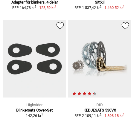
Adapter för blinkers, 4 delar
Sittkil
1
1
2
2
123,59 kr
1 460,52 kr
RFP 164,78 kr
RFP 1 537,42 kr
Highsider
DID
Blinkersats Cover-Set
KEDJESATS 530VX
1
1
2
142,26 kr
1 898,18 kr
RFP 2 109,11 kr