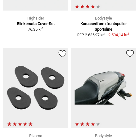
Highsider
Bodystyle
Blinkersats Cover-Set
Karosseriform frontspoiler
1
76,35 kr
Sportsline
1
2
2 504,14 kr
RFP 2 635,97 kr
Rizoma
Bodystyle