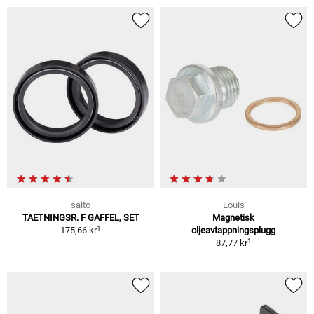
saito
Louis
TAETNINGSR. F GAFFEL, SET
Magnetisk
1
175,66 kr
oljeavtappningsplugg
1
87,77 kr