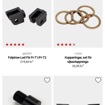
gazzini
Louis
Fotpinne-Led För Fr-T1/Fr-T2
Kopparringar, set för
1
219,60 kr
oljeavtappnings-
1
32,85 kr