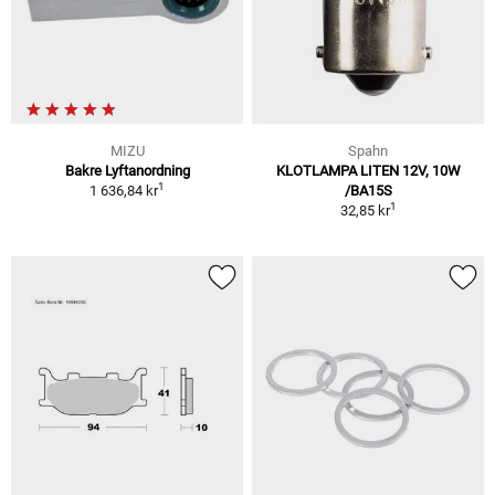
MIZU
Spahn
Bakre Lyftanordning
KLOTLAMPA LITEN 12V, 10W
1
1 636,84 kr
/BA15S
1
32,85 kr