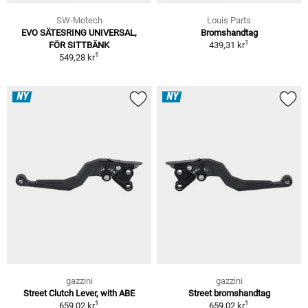
SW-Motech
Louis Parts
EVO SÄTESRING UNIVERSAL,
Bromshandtag
1
FÖR SITTBÄNK
439,31 kr
1
549,28 kr
NY
NY
gazzini
gazzini
Street Clutch Lever, with ABE
Street bromshandtag
1
1
659,02 kr
659,02 kr