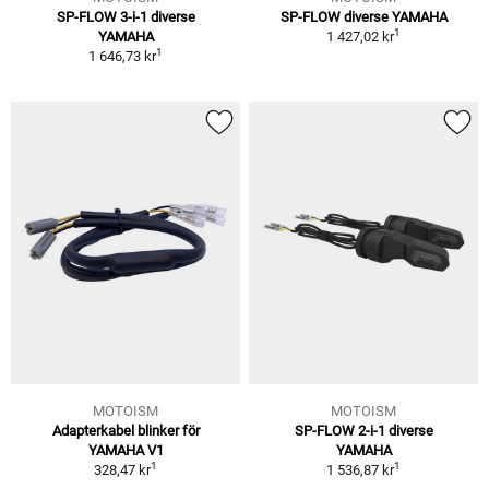
SP-FLOW 3-i-1 diverse
SP-FLOW diverse YAMAHA
1
YAMAHA
1 427,02 kr
1
1 646,73 kr
MOTOISM
MOTOISM
Adapterkabel blinker för
SP-FLOW 2-i-1 diverse
YAMAHA V1
YAMAHA
1
1
328,47 kr
1 536,87 kr