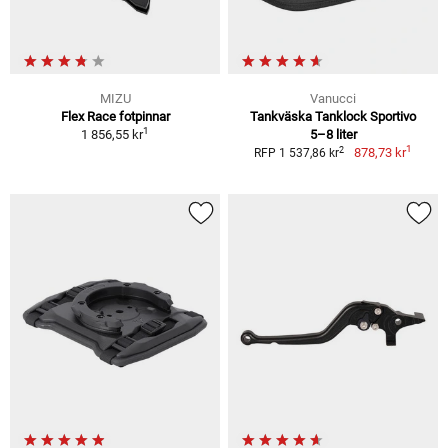
MIZU
Vanucci
Flex Race fotpinnar
Tankväska Tanklock Sportivo
1
1 856,55 kr
5–8 liter
1
2
878,73 kr
RFP 1 537,86 kr