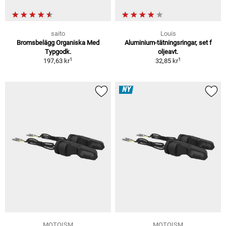
saito
Louis
Bromsbelägg Organiska Med
Aluminium-tätningsringar, set f
Typgodk.
oljeavt.
1
1
197,63 kr
32,85 kr
NY
MOTOISM
MOTOISM