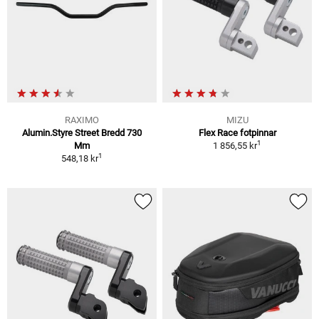
RAXIMO
MIZU
Alumin.Styre Street Bredd 730
Flex Race fotpinnar
1
Mm
1 856,55 kr
1
548,18 kr