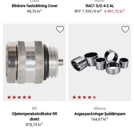
Louis
Hurric
Blinkers fastsättning Cover
RAC1 S/O 4-2 AL
1
1
2
98,76 kr
6 991,72 kr
RFP 7 359,74 kr
RR
Athena
Oljetemperaturindikator RR
Avgaspackningar ljuddämpare
1
direkt
164,67 kr
1
878,73 kr