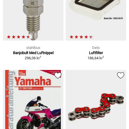
stahlbus
Delo
Banjobult Med Luftnippel
Luftfilter
1
1
296,06 kr
186,64 kr