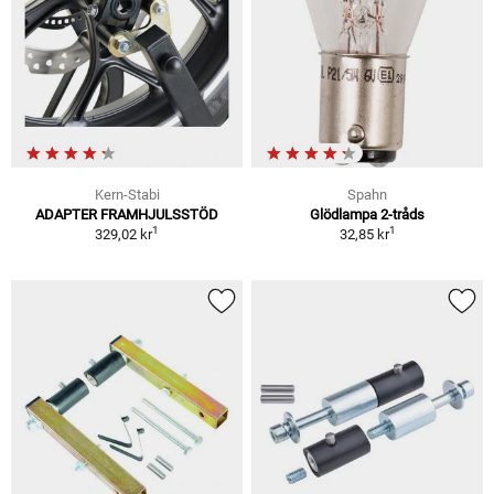
Kern-Stabi
Spahn
ADAPTER FRAMHJULSSTÖD
Glödlampa 2-tråds
1
1
329,02 kr
32,85 kr