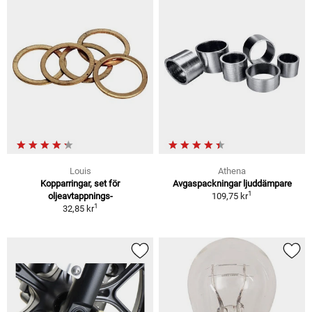
Louis
Athena
Kopparringar, set för
Avgaspackningar ljuddämpare
1
oljeavtappnings-
109,75 kr
1
32,85 kr