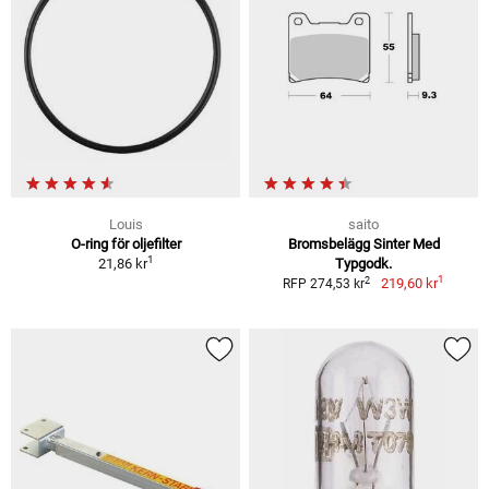
Louis
saito
O-ring för oljefilter
Bromsbelägg Sinter Med
1
21,86 kr
Typgodk.
1
2
219,60 kr
RFP 274,53 kr