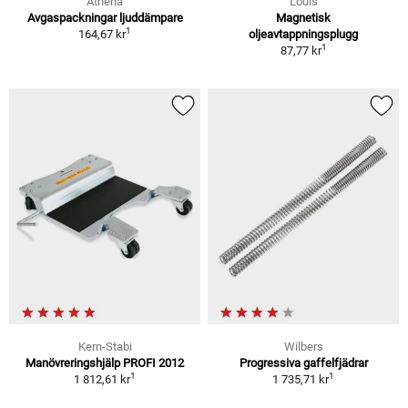
Athena
Louis
Avgaspackningar ljuddämpare
Magnetisk
1
164,67 kr
oljeavtappningsplugg
1
87,77 kr
Kern-Stabi
Wilbers
Manövreringshjälp PROFI 2012
Progressiva gaffelfjädrar
1
1
1 812,61 kr
1 735,71 kr