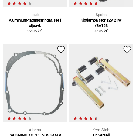
Louis
Spahn
Aluminium-tätningsringar, set f
Klotlampa stor 12V 21W
oljeavt.
/BA15S
1
1
32,85 kr
32,85 kr
Athena
Kern-Stabi
PACKNING KOPPLINGSKAAPA
Universell