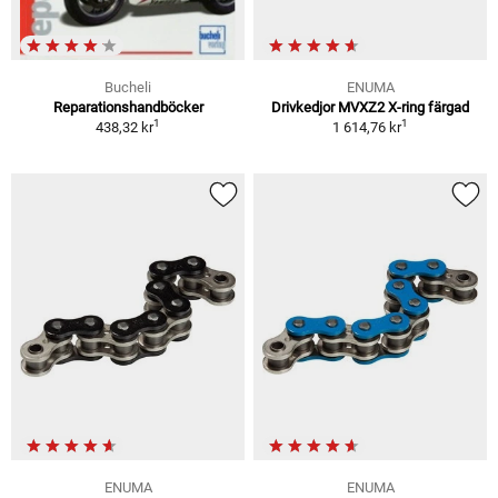
Bucheli
ENUMA
Reparationshandböcker
Drivkedjor MVXZ2 X-ring färgad
1
1
438,32 kr
1 614,76 kr
ENUMA
ENUMA