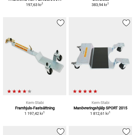
1
1
197,63 kr
383,94 kr
Kern-Stabi
Kern-Stabi
Framhjuls-Fastsättning
Manövreringshjälp SPORT 2015
1
1
1 197,42 kr
1 812,61 kr