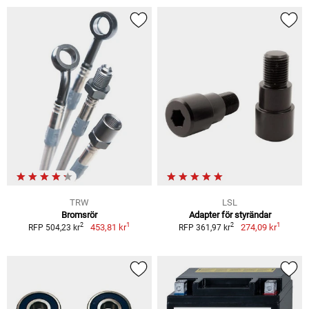
TRW
LSL
Bromsrör
Adapter för styrändar
1
1
2
2
453,81 kr
274,09 kr
RFP 504,23 kr
RFP 361,97 kr