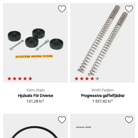
Kern-Stabi
Wirth Federn
Hjulsats För Diverse
Progressiva gaffelfjädrar
1
1
131,28 kr
1 537,42 kr