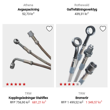
Athena
Rothewald
Avgaspackning
Gaffeltätningsverktyg
1
1
52,73 kr
439,31 kr
TRW
TRW
Kopplingsledningar Stahlflex
Bromsrör
1
1
2
2
681,21 kr
1 349,57 kr
RFP 756,90 kr
RFP 1 499,52 kr