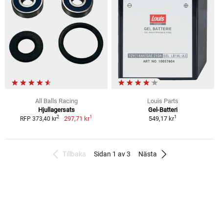
All Balls Racing
Louis Parts
Hjullagersats
Gel-Batteri
1
1
2
297,71 kr
549,17 kr
RFP 373,40 kr
Tillbaka
Sidan 1 av 3
Nästa