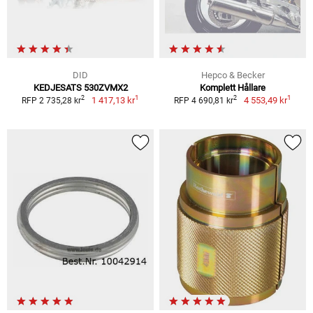
DID
Hepco & Becker
KEDJESATS 530ZVMX2
Komplett Hållare
1
1
2
2
1 417,13 kr
4 553,49 kr
RFP 2 735,28 kr
RFP 4 690,81 kr