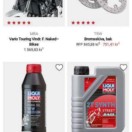
MRA
TRW
Vario Touring Vindr. F. Naked–
Bromsskiva, bak
1
2
Bikes
751,41 kr
RFP 845,88 kr
1
1 569,83 kr