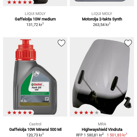
LIQUI MOLY
LIQUI MOLY
Gaffelolja 10W medium
Motorolja 2-takts Synth
1
1
131,72 kr
263,54 kr
Castrol
MRA
Gaffelolja 10W Mineral 500 Ml
Highwayshield Vindruta
1
1
2
120,73 kr
1 501,83 kr
RFP 1 580,81 kr