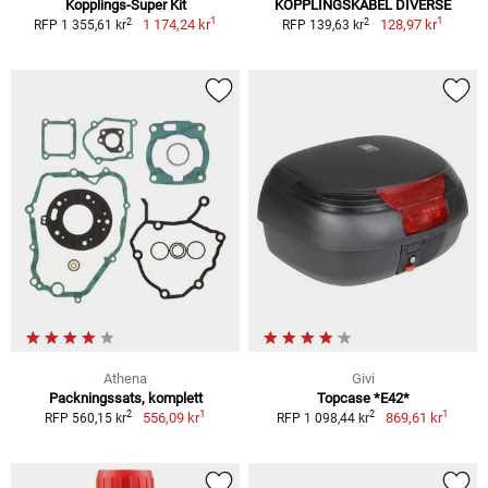
Kopplings-Super Kit
KOPPLINGSKABEL DIVERSE
1
1
2
2
1 174,24 kr
128,97 kr
RFP 1 355,61 kr
RFP 139,63 kr
Athena
Givi
Packningssats, komplett
Topcase *E42*
1
1
2
2
556,09 kr
869,61 kr
RFP 560,15 kr
RFP 1 098,44 kr