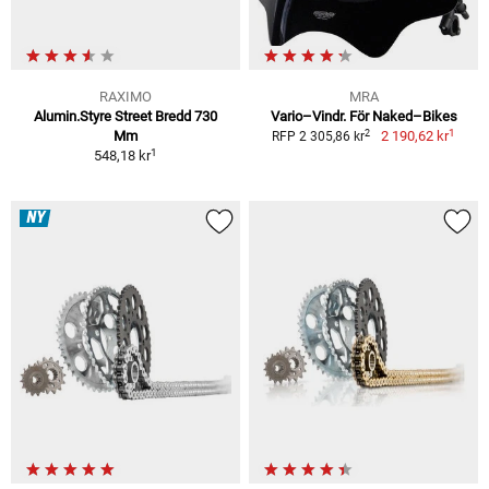
RAXIMO
MRA
Alumin.Styre Street Bredd 730
Vario–Vindr. För Naked–Bikes
1
2
Mm
2 190,62 kr
RFP 2 305,86 kr
1
548,18 kr
NY