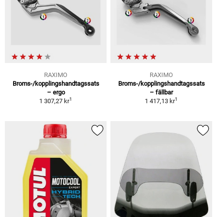
RAXIMO
RAXIMO
Broms-/kopplingshandtagssats
Broms-/kopplingshandtagssats
– ergo
– fällbar
1
1
1 307,27 kr
1 417,13 kr