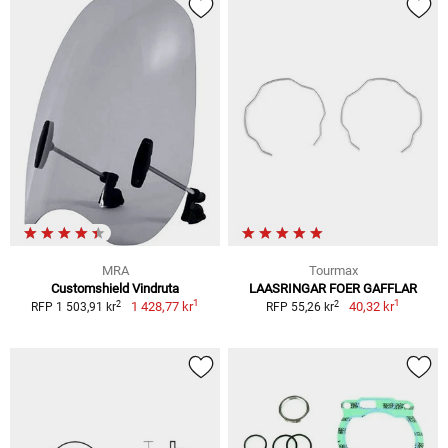
MRA
Tourmax
Customshield Vindruta
LAASRINGAR FOER GAFFLAR
1
1
2
2
1 428,77 kr
40,32 kr
RFP 1 503,91 kr
RFP 55,26 kr