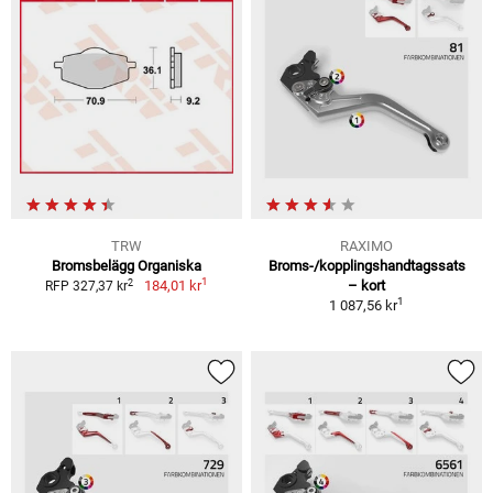
TRW
RAXIMO
Bromsbelägg Organiska
Broms-/kopplingshandtagssats
1
2
184,01 kr
– kort
RFP 327,37 kr
1
1 087,56 kr