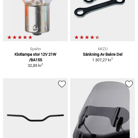
Spahn
MIZU
Klotlampa stor 12V 21W
Sänkning Av Bakre Del
1
/BA15S
1 307,27 kr
1
32,85 kr