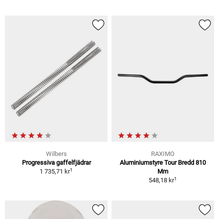
Wilbers
RAXIMO
Progressiva gaffelfjädrar
Aluminiumstyre Tour Bredd 810
1
1 735,71 kr
Mm
1
548,18 kr