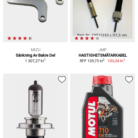
MIZU
JMP
Sänkning Av Bakre Del
HASTIGHETSMÄTARKABEL
1
1
2
1 307,27 kr
103,04 kr
RFP 109,75 kr