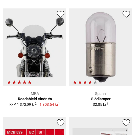
MRA
Spahn
Roadshield Vindruta
Glödlampor
1
1
2
1 303,54 kr
32,85 kr
RFP 1 372,09 kr