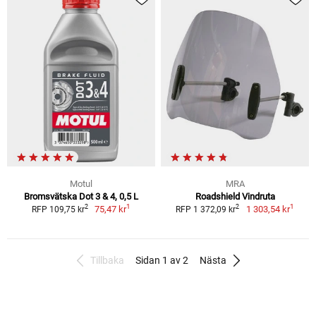
Motul
MRA
Bromsvätska Dot 3 & 4, 0,5 L
Roadshield Vindruta
1
1
2
2
75,47 kr
1 303,54 kr
RFP 109,75 kr
RFP 1 372,09 kr
Tillbaka
Sidan 1 av 2
Nästa