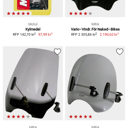
Motul
MRA
Kylmedel
Vario–Vindr. För Naked–Bikes
1
1
2
2
97,99 kr
2 190,62 kr
RFP 142,70 kr
RFP 2 305,86 kr
MRA
MRA