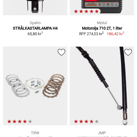
Spahn
Motul
STRÅLKASTARLAMPA H4
Motorolja 710 2T, 1 liter
1
1
2
65,80 kr
186,42 kr
RFP 274,53 kr
TRW
JMP