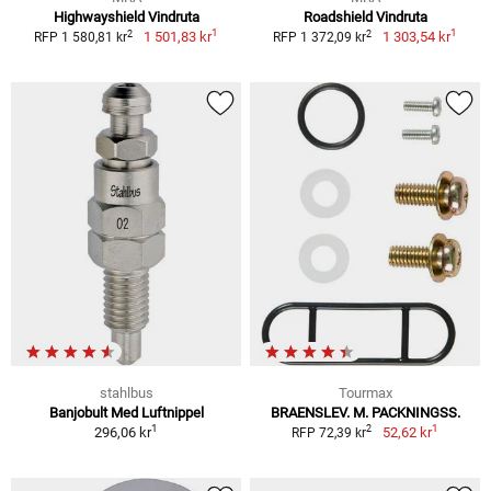
Highwayshield Vindruta
Roadshield Vindruta
1
1
2
2
1 501,83 kr
1 303,54 kr
RFP 1 580,81 kr
RFP 1 372,09 kr
stahlbus
Tourmax
Banjobult Med Luftnippel
BRAENSLEV. M. PACKNINGSS.
1
1
2
296,06 kr
52,62 kr
RFP 72,39 kr