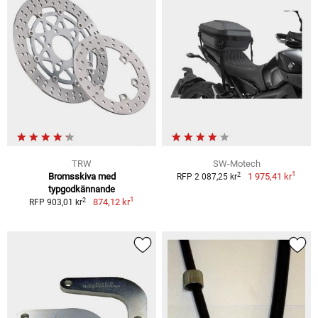
TRW
SW-Motech
1
2
Bromsskiva med
1 975,41 kr
RFP 2 087,25 kr
typgodkännande
1
2
874,12 kr
RFP 903,01 kr