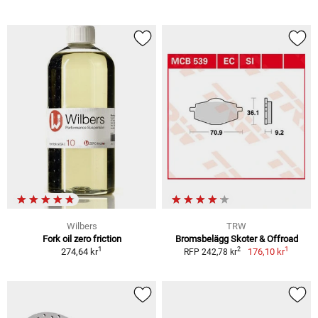
Wilbers
TRW
Fork oil zero friction
Bromsbelägg Skoter & Offroad
1
1
2
274,64 kr
176,10 kr
RFP 242,78 kr