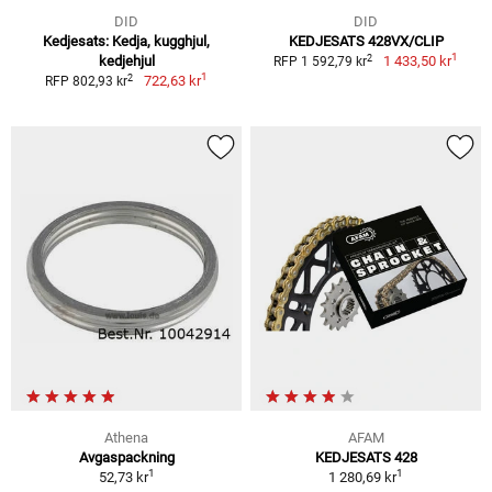
DID
DID
Kedjesats: Kedja, kugghjul,
KEDJESATS 428VX/CLIP
1
2
kedjehjul
1 433,50 kr
RFP 1 592,79 kr
1
2
722,63 kr
RFP 802,93 kr
Athena
AFAM
Avgaspackning
KEDJESATS 428
1
1
52,73 kr
1 280,69 kr