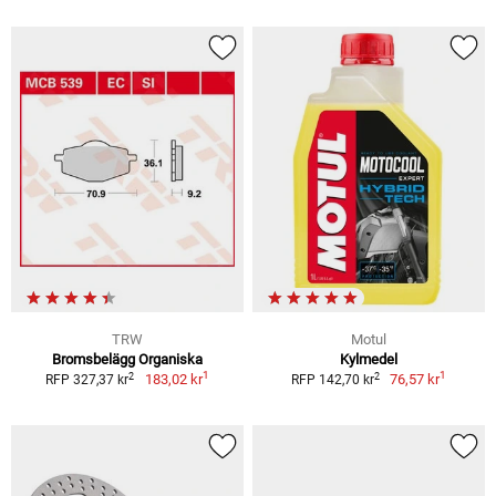
TRW
Motul
Bromsbelägg Organiska
Kylmedel
1
1
2
2
183,02 kr
76,57 kr
RFP 327,37 kr
RFP 142,70 kr