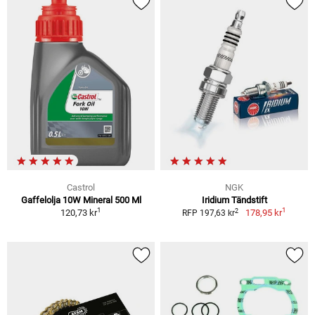
Castrol
NGK
Gaffelolja 10W Mineral 500 Ml
Iridium Tändstift
1
1
2
120,73 kr
178,95 kr
RFP 197,63 kr