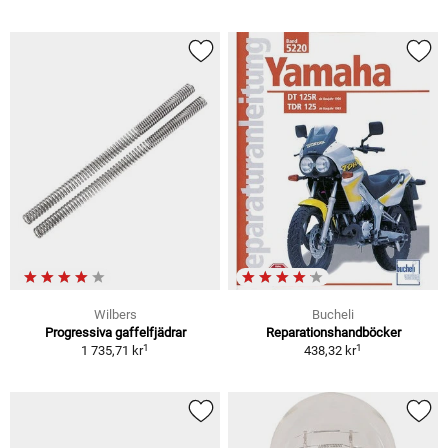
Wilbers
Bucheli
Progressiva gaffelfjädrar
Reparationshandböcker
1
1
1 735,71 kr
438,32 kr