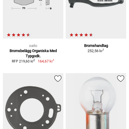
saito
Bromshandtag
1
Bromsbelägg Organiska Med
252,56 kr
Typgodk.
1
2
164,67 kr
RFP 219,60 kr