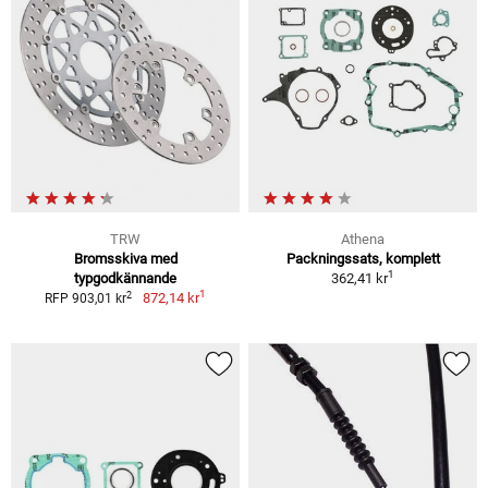
TRW
Athena
Bromsskiva med
Packningssats, komplett
1
typgodkännande
362,41 kr
1
2
872,14 kr
RFP 903,01 kr