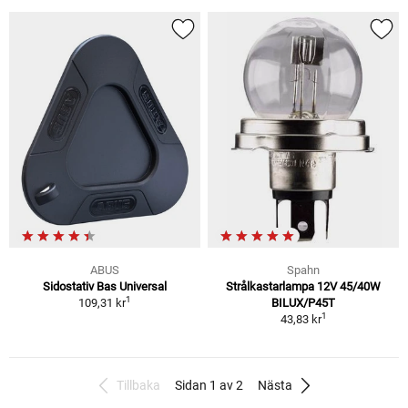
ABUS
Spahn
Sidostativ Bas Universal
Strålkastarlampa 12V 45/40W
1
109,31 kr
BILUX/P45T
1
43,83 kr
Tillbaka
Sidan 1 av 2
Nästa