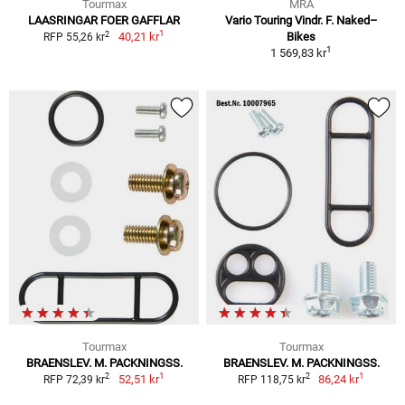
Tourmax
MRA
LAASRINGAR FOER GAFFLAR
Vario Touring Vindr. F. Naked–
1
2
40,21 kr
Bikes
RFP 55,26 kr
1
1 569,83 kr
Tourmax
Tourmax
BRAENSLEV. M. PACKNINGSS.
BRAENSLEV. M. PACKNINGSS.
1
1
2
2
52,51 kr
86,24 kr
RFP 72,39 kr
RFP 118,75 kr