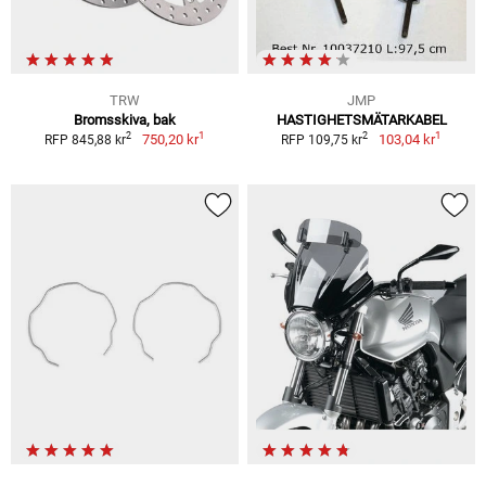
TRW
JMP
Bromsskiva, bak
HASTIGHETSMÄTARKABEL
1
1
2
2
750,20 kr
103,04 kr
RFP 845,88 kr
RFP 109,75 kr