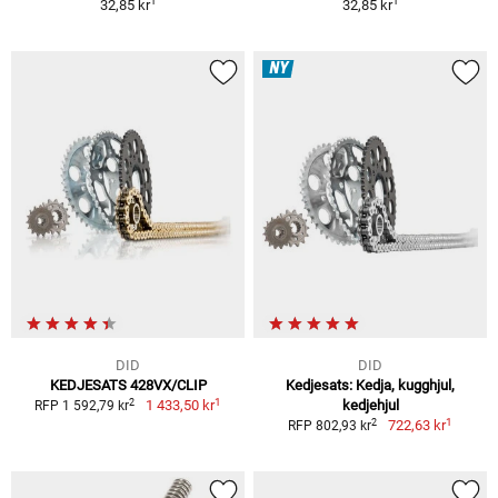
1
1
32,85 kr
32,85 kr
NY
DID
DID
KEDJESATS 428VX/CLIP
Kedjesats: Kedja, kugghjul,
1
2
1 433,50 kr
kedjehjul
RFP 1 592,79 kr
1
2
722,63 kr
RFP 802,93 kr