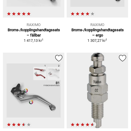
RAXIMO
RAXIMO
Broms-/kopplingshandtagssats
Broms-/kopplingshandtagssats
– fällbar
– ergo
1
1
1 417,13 kr
1 307,27 kr