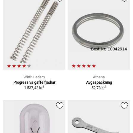
Wirth Federn
Athena
Progressiva gaffelfjädrar
Avgaspackning
1
1
1 537,42 kr
52,73 kr