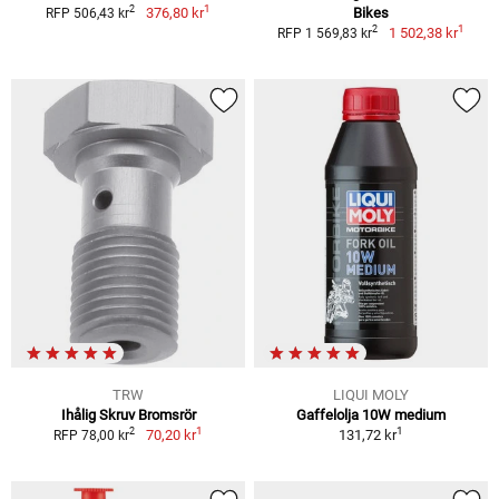
1
2
376,80 kr
Bikes
RFP 506,43 kr
1
2
1 502,38 kr
RFP 1 569,83 kr
TRW
LIQUI MOLY
Ihålig Skruv Bromsrör
Gaffelolja 10W medium
1
1
2
70,20 kr
131,72 kr
RFP 78,00 kr