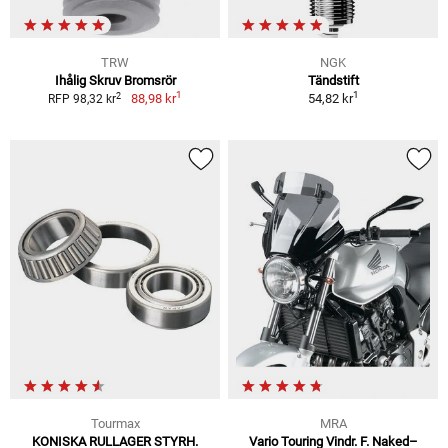
TRW
NGK
Ihålig Skruv Bromsrör
Tändstift
1
1
2
88,98 kr
54,82 kr
RFP 98,32 kr
Tourmax
MRA
KONISKA RULLAGER STYRH.
Vario Touring Vindr. F. Naked–