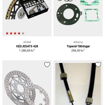
AFAM
Athena
KEDJESATS 428
Topend-Tätningar
1
1
1 280,69 kr
296,50 kr