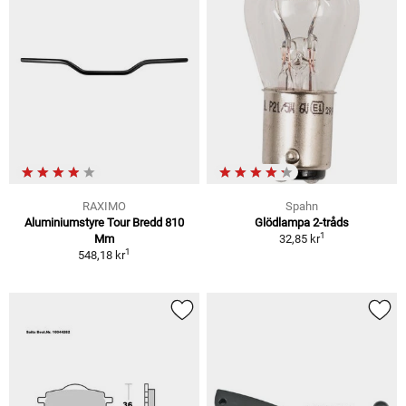
RAXIMO
Spahn
Aluminiumstyre Tour Bredd 810
Glödlampa 2-tråds
1
Mm
32,85 kr
1
548,18 kr