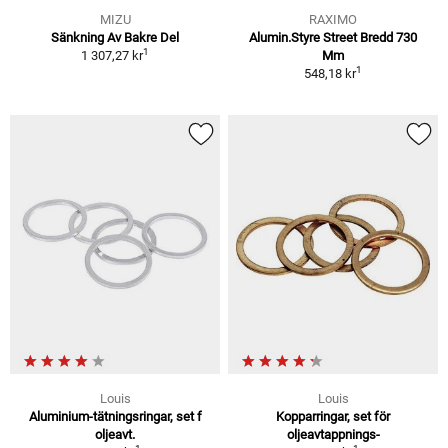
MIZU
RAXIMO
Sänkning Av Bakre Del
Alumin.Styre Street Bredd 730
1
1 307,27 kr
Mm
1
548,18 kr
Louis
Louis
Aluminium-tätningsringar, set f
Kopparringar, set för
oljeavt.
oljeavtappnings-