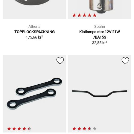
Athena
Spahn
TOPPLOCKSPACKNING
Klotlampa stor 12V 21W
1
175,66 kr
/BA15S
1
32,85 kr