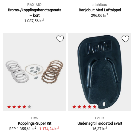
RAXIMO
stahlbus
Broms-/kopplingshandtagssats
Banjobult Med Luftnippel
1
– kort
296,06 kr
1
1 087,56 kr
TRW
Louis
Kopplings-Super Kit
Underlag till sidostöd svart
1
1
2
1 174,24 kr
16,37 kr
RFP 1 355,61 kr