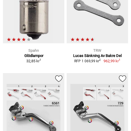
Spahn
TRW
Glödlampor
Lucas Sänkning Av Bakre Del
1
1
2
32,85 kr
962,99 kr
RFP 1 069,99 kr