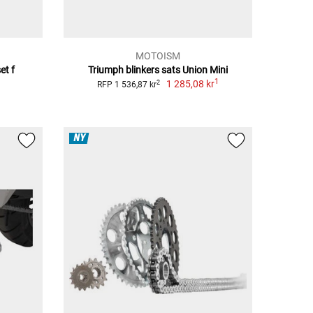
MOTOISM
et f
Triumph blinkers sats Union Mini
1
1 285,08 kr
2
RFP 1 536,87 kr
NY