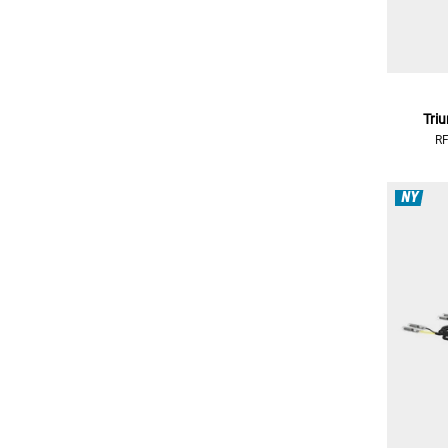
Tri
RF
NY