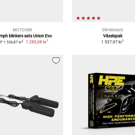
MOTOISM
SW-Motech
umph blinkers sats Union Evo
Växelspak
1
1
1 285,08 kr
1 537,97 kr
2
P 1 536,87 kr