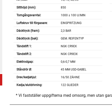
Sitthöjd (mm):
850
Tomgångsvarvtal:
1000 ± 100 U/MIN
Luftskruv till förgasare:
EINSPRITZUNG
Däcktryck (fram):
2,3 BAR
Däcktryck (bak):
GEM. REIFENTYP
Tändstift 1:
NGK CR9EK
Tändstift 2:
NGK CR9EIX
Elektrodgap:
0,6-0,7 MM
Ståndrör Ø:
45 MM USD-GABEL
Drev/kedjehjul:
16/50 ZÄHNE
Kedja/slutdrivning:
122 GLIEDER
* Vi fastställer uppgifterna med omsorg, men utan gar