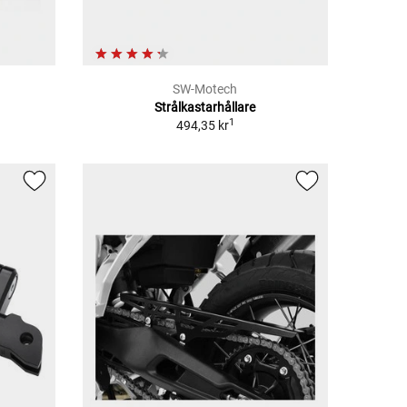
SW-Motech
Strålkastarhållare
1
494,35 kr