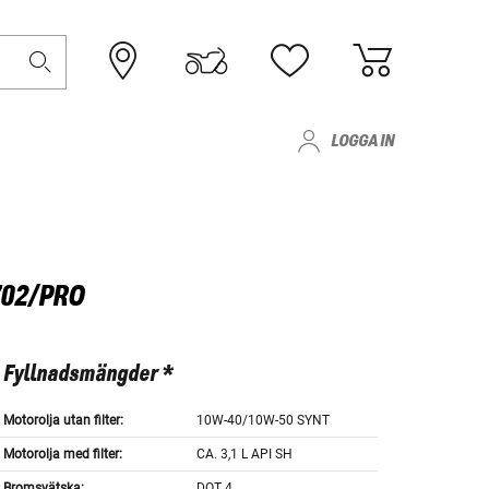
LOGGA IN
702/PRO
Fyllnadsmängder *
Motorolja utan filter:
10W-40/10W-50 SYNT
Motorolja med filter:
CA. 3,1 L API SH
Bromsvätska:
DOT 4