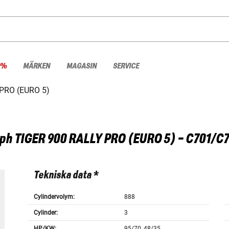
 %
MÄRKEN
MAGASIN
SERVICE
PRO (EURO 5)
ph
TIGER 900 RALLY PRO (EURO 5) - C701/C
Tekniska data *
Cylindervolym:
888
Cylinder:
3
HP/KW:
95/70, 48/35