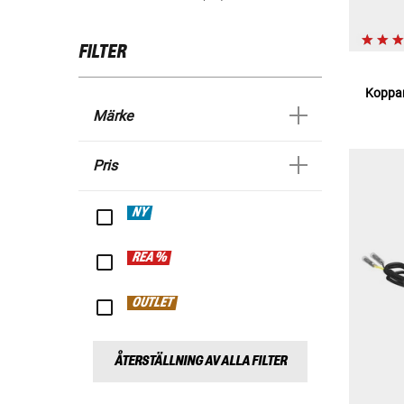
FILTER
Koppar
Märke
Pris
NY
REA %
OUTLET
ÅTERSTÄLLNING AV ALLA FILTER