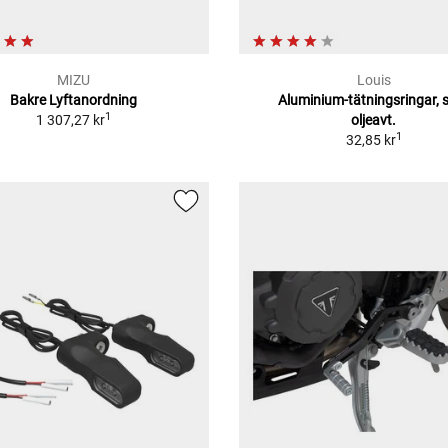
MIZU
Louis
Bakre Lyftanordning
Aluminium-tätningsringar, s
1
1 307,27 kr
oljeavt.
1
32,85 kr