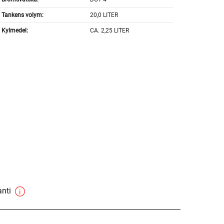
Tankens volym:
20,0 LITER
Kylmedel:
CA. 2,25 LITER
anti