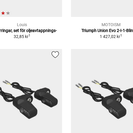
Louis
MOTOISM
ringar, set för oljeavtappnings-
Triumph Union Evo 2-I-1-Bli
1
1
32,85 kr
1 427,02 kr