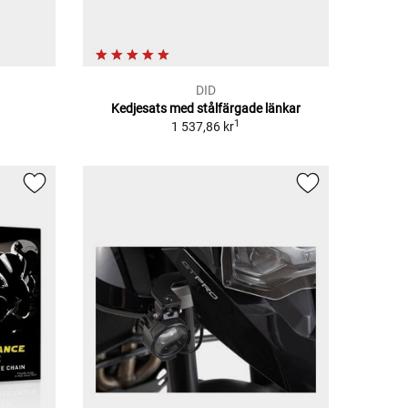
DID
Kedjesats med stålfärgade länkar
1
1 537,86 kr