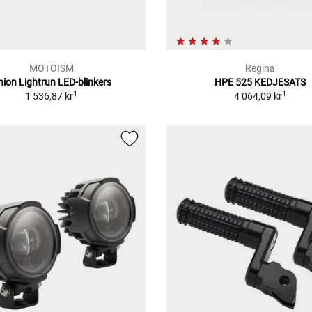
MOTOISM
Regina
nion Lightrun LED-blinkers
HPE 525 KEDJESATS
1
1
1 536,87 kr
4 064,09 kr