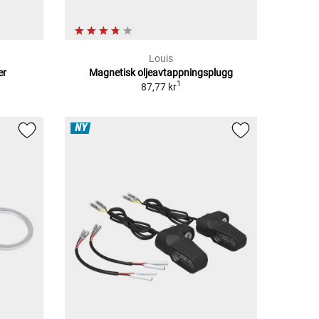
Louis
er
Magnetisk oljeavtappningsplugg
1
87,77 kr
NY