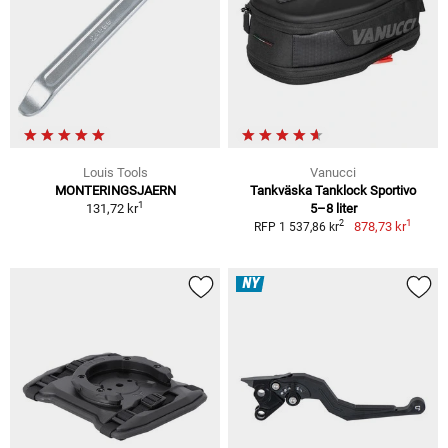
Louis Tools
Vanucci
MONTERINGSJAERN
Tankväska Tanklock Sportivo
1
131,72 kr
5–8 liter
1
2
878,73 kr
RFP 1 537,86 kr
NY