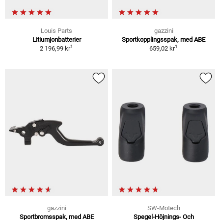
Louis Parts
gazzini
Litiumjonbatterier
Sportkopplingsspak, med ABE
1
1
2 196,99 kr
659,02 kr
gazzini
SW-Motech
Sportbromsspak, med ABE
Spegel-Höjnings- Och