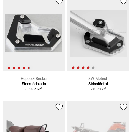
Hepco & Becker
SW-Motech
Sidostödplatta
Sidostödfot
1
1
653,64 kr
604,20 kr