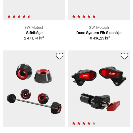
SW-Motech
SW-Motech
Störtbåge
Dusc System För Sidohölje
1
1
2 471,74 kr
10 436,23 kr