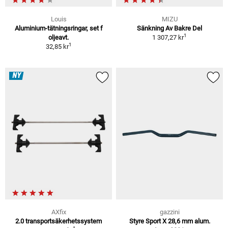
Louis
MIZU
Aluminium-tätningsringar, set f
Sänkning Av Bakre Del
1
oljeavt.
1 307,27 kr
1
32,85 kr
NY
AXfix
gazzini
2.0 transportsäkerhetssystem
Styre Sport X 28,6 mm alum.