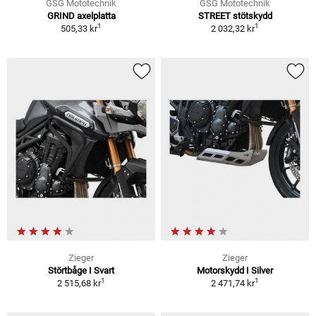
GSG Mototechnik
GSG Mototechnik
GRIND axelplatta
STREET stötskydd
1
1
505,33 kr
2 032,32 kr
Zieger
Zieger
Störtbåge I Svart
Motorskydd I Silver
1
1
2 515,68 kr
2 471,74 kr