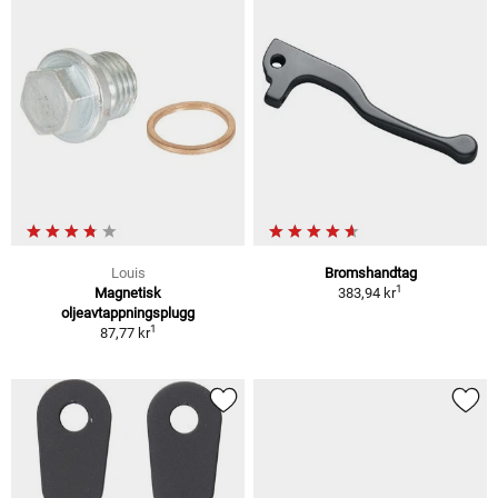
Louis
Bromshandtag
1
Magnetisk
383,94 kr
oljeavtappningsplugg
1
87,77 kr