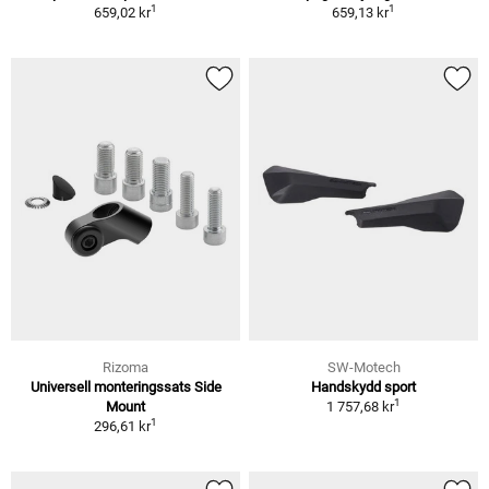
1
1
659,02 kr
659,13 kr
Rizoma
SW-Motech
Universell monteringssats Side
Handskydd sport
1
Mount
1 757,68 kr
1
296,61 kr