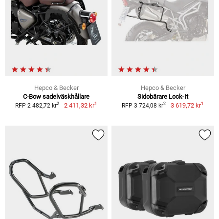
Hepco & Becker
Hepco & Becker
C-Bow sadelväskhållare
Sidobärare Lock-It
1
1
2
2
2 411,32 kr
3 619,72 kr
RFP 2 482,72 kr
RFP 3 724,08 kr