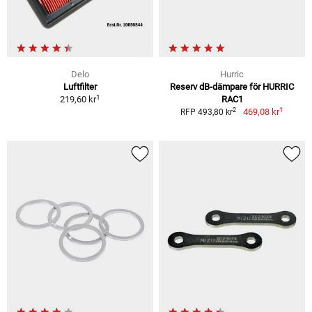
Delo
Hurric
Luftfilter
Reserv dB-dämpare för HURRIC
1
219,60 kr
RAC1
1
2
469,08 kr
RFP 493,80 kr