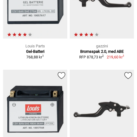
Louis Parts
gazzini
Gel-Batteri
Bromsspak 2.0, med ABE
1
1
2
768,88 kr
219,60 kr
RFP 878,73 kr