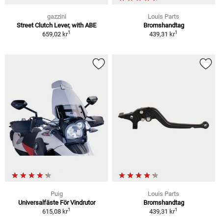
gazzini
Louis Parts
Street Clutch Lever, with ABE
Bromshandtag
1
1
659,02 kr
439,31 kr
Puig
Louis Parts
Universalfäste För Vindrutor
Bromshandtag
1
1
615,08 kr
439,31 kr