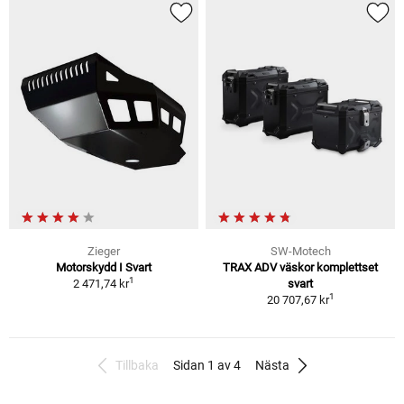
Zieger
SW-Motech
Motorskydd I Svart
TRAX ADV väskor komplettset
1
2 471,74 kr
svart
1
20 707,67 kr
Tillbaka
Sidan 1 av 4
Nästa