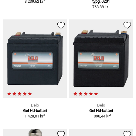
1
3 239,62 kr
typg. 0201
1
768,88 kr
Delo
Delo
Gel Hd-batteri
Gel Hd-batteri
1
1
1 428,01 kr
1 098,44 kr