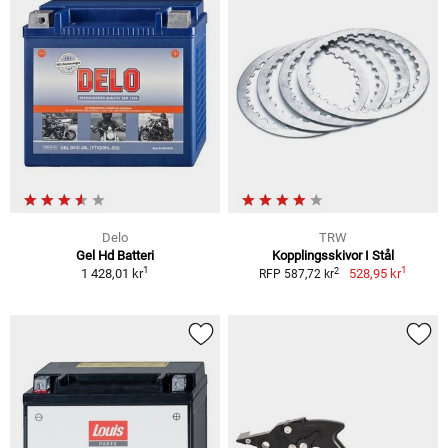
Delo
TRW
Gel Hd Batteri
Kopplingsskivor I Stål
1
1
2
1 428,01 kr
528,95 kr
RFP 587,72 kr