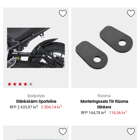
Bodystyle
Rizoma
Stänkskärm Sportsline
Monteringssats för Rizoma
1
2
2 504,14 kr
blinkers
RFP 2 635,97 kr
1
2
116,56 kr
RFP 164,78 kr