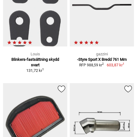
Louis
gazzini
Blinkers-fastsättning skydd
-Styre Sport X Bredd 761 Mm
1
2
svart
603,87 kr
RFP 988,59 kr
1
131,72 kr