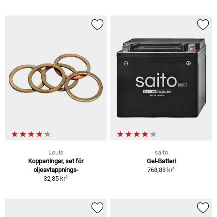
Louis
saito
Kopparringar, set för
Gel-Batteri
1
oljeavtappnings-
768,88 kr
1
32,85 kr