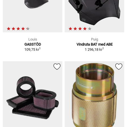
Louis
Puig
GASSTÖD
Vindruta BAT med ABE
1
1
109,75 kr
1 296,18 kr