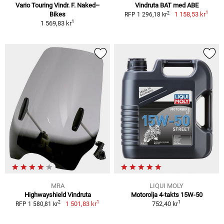
Vario Touring Vindr. F. Naked–
Vindruta BAT med ABE
1
2
Bikes
1 158,53 kr
RFP 1 296,18 kr
1
1 569,83 kr
MRA
LIQUI MOLY
Highwayshield Vindruta
Motorolja 4-takts 15W-50
1
1
2
1 501,83 kr
752,40 kr
RFP 1 580,81 kr