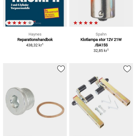
Haynes
Spahn
Reparationshandbok
Klotlampa stor 12V 21W
1
438,32 kr
/BA15S
1
32,85 kr