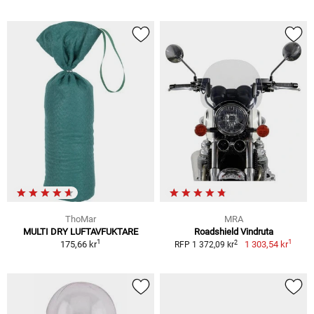
ThoMar
MRA
MULTI DRY LUFTAVFUKTARE
Roadshield Vindruta
1
1
2
175,66 kr
1 303,54 kr
RFP 1 372,09 kr