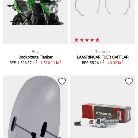
Puig
Tourmax
Cockpitruta Flanker
LAASRINGAR FOER GAFFLAR
1
1
2
2
1 526,11 kr
40,32 kr
RFP 1 526,87 kr
RFP 55,26 kr