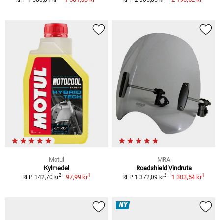
Motul
MRA
Kylmedel
Roadshield Vindruta
1
1
2
2
97,99 kr
1 303,54 kr
RFP 142,70 kr
RFP 1 372,09 kr
NY