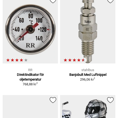
RR
stahlbus
Direktindikator för
Banjobult Med Luftnippel
1
oljetemperatur
296,06 kr
1
768,88 kr