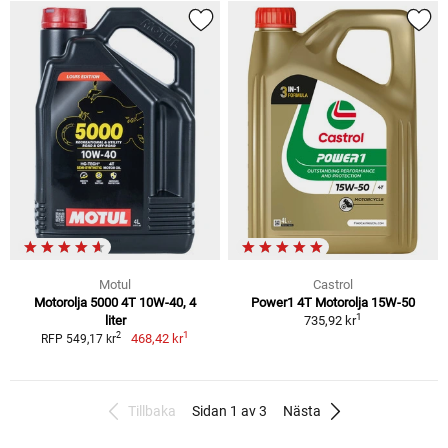
Motul
Castrol
Motorolja 5000 4T 10W-40, 4
Power1 4T Motorolja 15W-50
1
liter
735,92 kr
1
2
468,42 kr
RFP 549,17 kr
Tillbaka
Sidan 1 av 3
Nästa