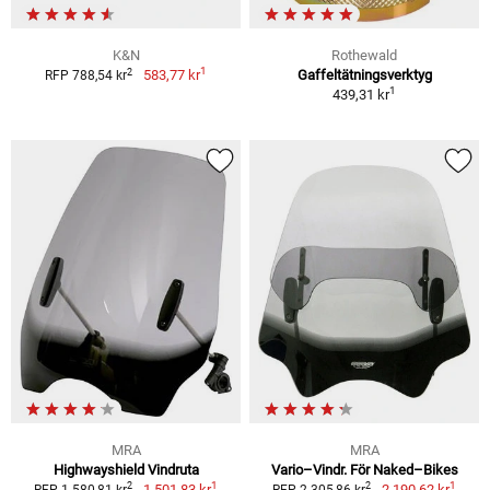
K&N
Rothewald
1
2
583,77 kr
Gaffeltätningsverktyg
RFP 788,54 kr
1
439,31 kr
MRA
MRA
Highwayshield Vindruta
Vario–Vindr. För Naked–Bikes
1
1
2
2
1 501,83 kr
2 190,62 kr
RFP 1 580,81 kr
RFP 2 305,86 kr