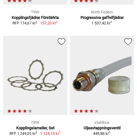
TRW
Wirth Federn
Kopplingsfjädrar Förstärkta
Progressiva gaffelfjädrar
1
1
2
157,20 kr
1 537,42 kr
RFP 174,67 kr
TRW
stahlbus
Kopplingslameller, Set
Oljeavtappningsventil
1
1
2
1 124,15 kr
449,86 kr
RFP 1 249,05 kr