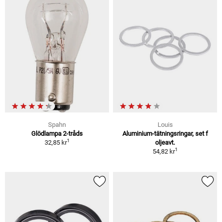
Spahn
Louis
Glödlampa 2-tråds
Aluminium-tätningsringar, set f
1
32,85 kr
oljeavt.
1
54,82 kr