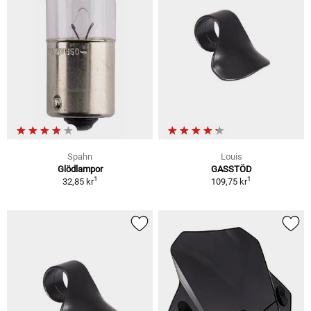
Spahn
Louis
Glödlampor
GASSTÖD
1
1
32,85 kr
109,75 kr