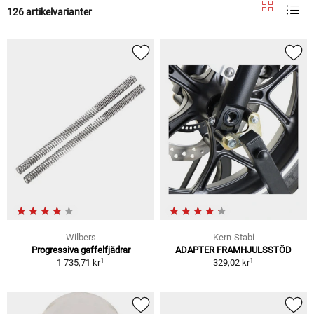
126 artikelvarianter
Wilbers
Kern-Stabi
Progressiva gaffelfjädrar
ADAPTER FRAMHJULSSTÖD
1
1
1 735,71 kr
329,02 kr