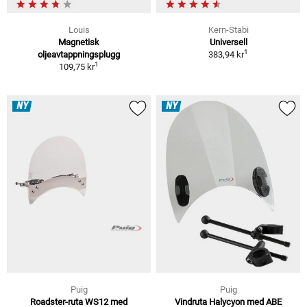
Louis
Kern-Stabi
Magnetisk
Universell
1
oljeavtappningsplugg
383,94 kr
1
109,75 kr
NY
NY
Puig
Puig
Roadster-ruta WS12 med
Vindruta Halycyon med ABE