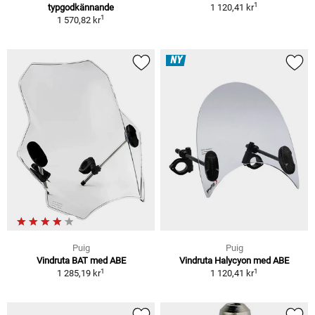
1
typgodkännande
1 120,41 kr
1
1 570,82 kr
NY
Puig
Puig
Vindruta BAT med ABE
Vindruta Halycyon med ABE
1
1
1 285,19 kr
1 120,41 kr