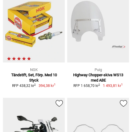
NGK
Puig
Tändstift, Set, Förp. Med 10
Highway Chopper-skiva WS13
Styck
med ABE
1
1
2
2
394,38 kr
1 493,81 kr
RFP 438,32 kr
RFP 1 658,70 kr