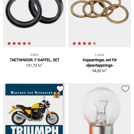
saito
Louis
TAETNINGSR. F GAFFEL, SET
Kopparringar, set för
1
131,72 kr
oljeavtappnings-
1
54,82 kr