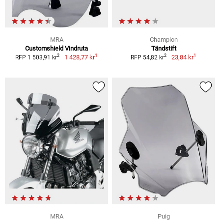
MRA
Champion
Customshield Vindruta
Tändstift
1
1
2
2
1 428,77 kr
23,84 kr
RFP 1 503,91 kr
RFP 54,82 kr
MRA
Puig