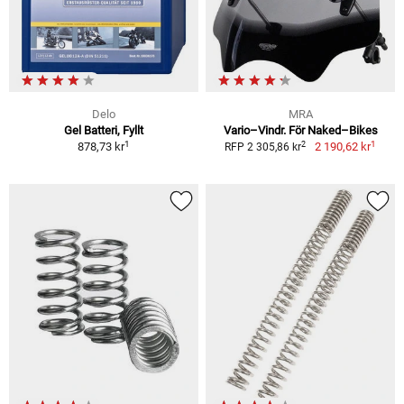
Delo
MRA
Gel Batteri, Fyllt
Vario–Vindr. För Naked–Bikes
1
1
2
878,73 kr
2 190,62 kr
RFP 2 305,86 kr