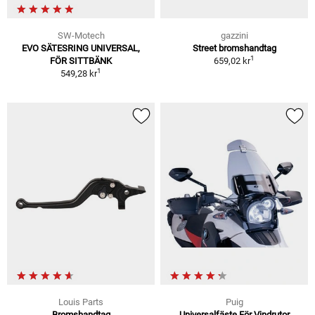
SW-Motech
gazzini
EVO SÄTESRING UNIVERSAL,
Street bromshandtag
1
FÖR SITTBÄNK
659,02 kr
1
549,28 kr
Louis Parts
Puig
Bromshandtag
Universalfäste För Vindrutor