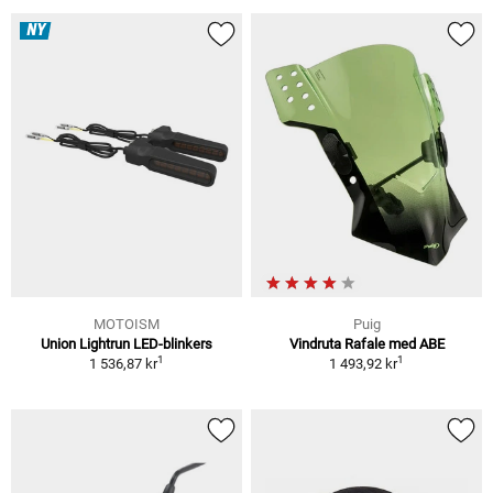
NY
MOTOISM
Puig
Union Lightrun LED-blinkers
Vindruta Rafale med ABE
1
1
1 536,87 kr
1 493,92 kr