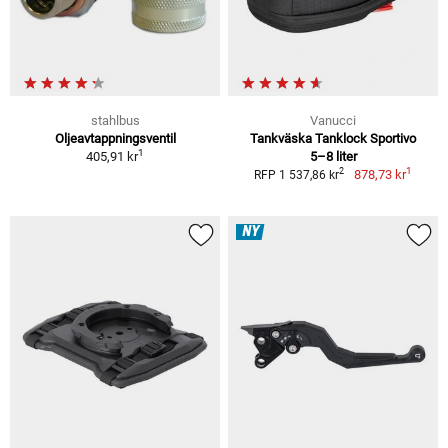
stahlbus
Vanucci
Oljeavtappningsventil
Tankväska Tanklock Sportivo
1
405,91 kr
5–8 liter
1
2
878,73 kr
RFP 1 537,86 kr
NY