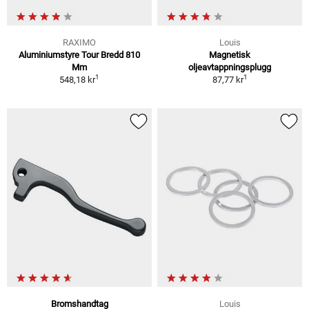
RAXIMO
Louis
Aluminiumstyre Tour Bredd 810
Magnetisk
Mm
oljeavtappningsplugg
1
1
548,18 kr
87,77 kr
Bromshandtag
Louis