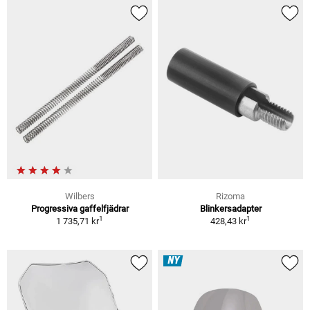
Wilbers
Rizoma
Progressiva gaffelfjädrar
Blinkersadapter
1
1
1 735,71 kr
428,43 kr
NY