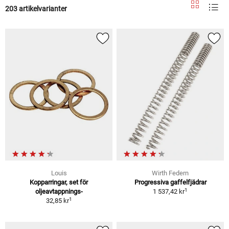
203 artikelvarianter
Louis
Wirth Federn
Kopparringar, set för
Progressiva gaffelfjädrar
1
oljeavtappnings-
1 537,42 kr
1
32,85 kr