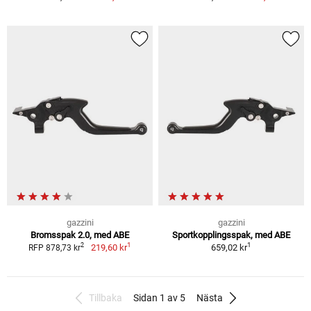
gazzini
gazzini
Bromsspak 2.0, med ABE
Sportkopplingsspak, med ABE
1
1
2
219,60 kr
659,02 kr
RFP 878,73 kr
Tillbaka
Sidan 1 av 5
Nästa