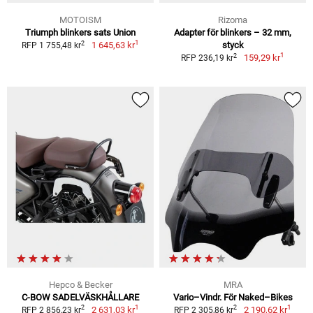
MOTOISM
Rizoma
Triumph blinkers sats Union
Adapter för blinkers – 32 mm,
1
2
1 645,63 kr
styck
RFP 1 755,48 kr
1
2
159,29 kr
RFP 236,19 kr
Hepco & Becker
MRA
C-BOW SADELVÄSKHÅLLARE
Vario–Vindr. För Naked–Bikes
1
1
2
2
2 631,03 kr
2 190,62 kr
RFP 2 856,23 kr
RFP 2 305,86 kr