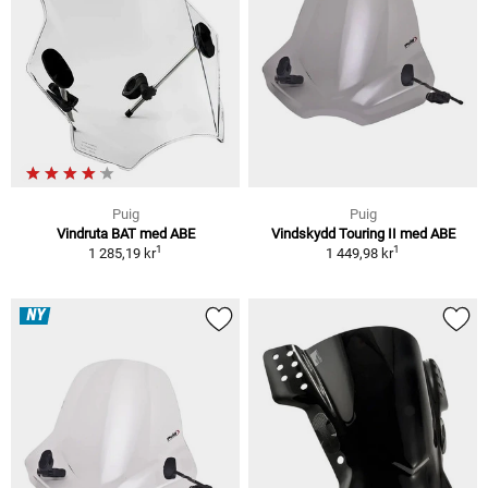
Puig
Puig
Vindruta BAT med ABE
Vindskydd Touring II med ABE
1
1
1 285,19 kr
1 449,98 kr
NY