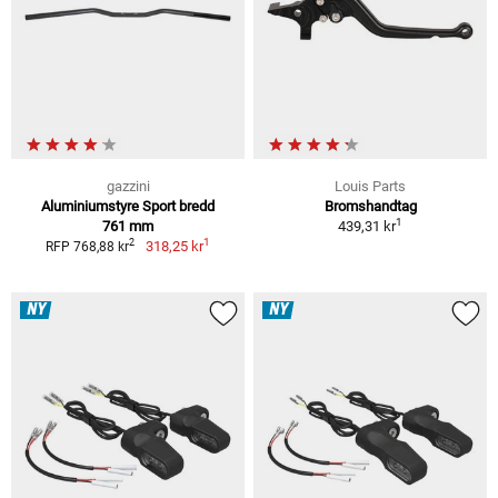
gazzini
Louis Parts
Aluminiumstyre Sport bredd
Bromshandtag
1
761 mm
439,31 kr
1
2
318,25 kr
RFP 768,88 kr
NY
NY