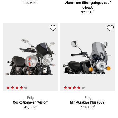
1
383,94 kr
Aluminium-tätningsringar, set f
oljeavt.
1
32,85 kr
Puig
Puig
Cockpitpanelen "Vision"
Mini-turskiva Plus (CS9)
1
1
549,17 kr
790,85 kr