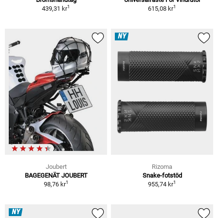
1
1
439,31 kr
615,08 kr
NY
Joubert
Rizoma
BAGEGENÄT JOUBERT
Snake-fotstöd
1
1
98,76 kr
955,74 kr
NY