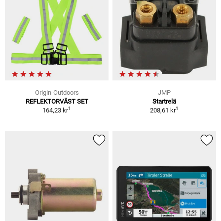
Origin-Outdoors
JMP
REFLEKTORVÄST SET
Startrelä
1
1
164,23 kr
208,61 kr