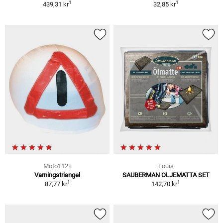
1
1
439,31 kr
32,85 kr
Moto112+
Louis
Varningstriangel
SAUBERMAN OLJEMATTA SET
1
1
87,77 kr
142,70 kr