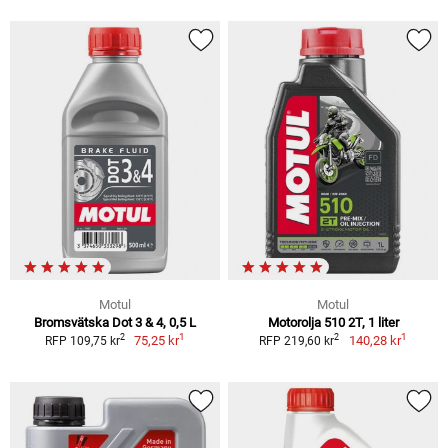
Motul
Motul
Bromsvätska Dot 3 & 4, 0,5 L
Motorolja 510 2T, 1 liter
1
1
2
2
75,25 kr
140,28 kr
RFP 109,75 kr
RFP 219,60 kr