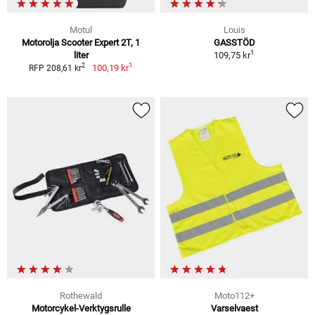
Motul
Louis
Motorolja Scooter Expert 2T, 1
GASSTÖD
1
liter
109,75 kr
1
2
100,19 kr
RFP 208,61 kr
Rothewald
Moto112+
Motorcykel-Verktygsrulle
Varselvaest