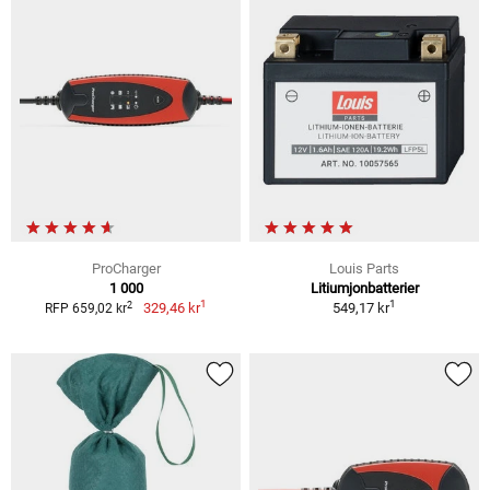
ProCharger
Louis Parts
1 000
Litiumjonbatterier
1
1
2
329,46 kr
549,17 kr
RFP 659,02 kr