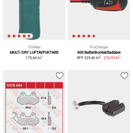
ThoMar
ProCharger
MULTI DRY LUFTAVFUKTARE
600 Batterikontaktladdare
1
1
2
175,66 kr
274,53 kr
RFP 329,46 kr