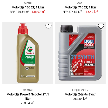
Motul
Motul
Motorolja 100 2T, 1 Liter
Motorolja 710 2T, 1 liter
1
1
2
2
138,97 kr
186,42 kr
RFP 186,64 kr
RFP 274,53 kr
Castrol
LIQUI MOLY
Motorolja Power1 Scooter 2T, 1
Motorolja 2-takts Synth
1
liter
263,54 kr
1
263,54 kr