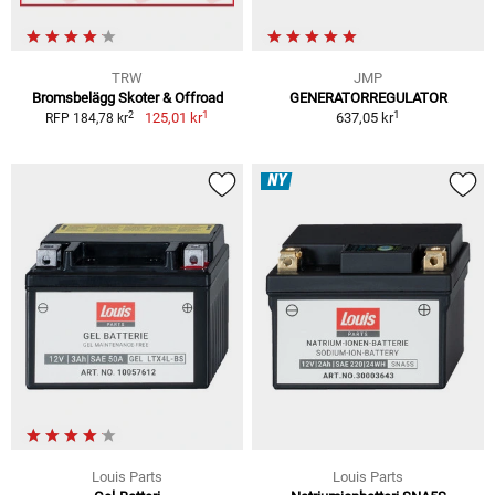
TRW
JMP
Bromsbelägg Skoter & Offroad
GENERATORREGULATOR
1
1
2
125,01 kr
637,05 kr
RFP 184,78 kr
NY
Louis Parts
Louis Parts