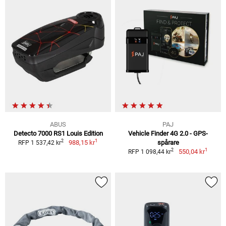
ABUS
PAJ
Detecto 7000 RS1 Louis Edition
Vehicle Finder 4G 2.0 - GPS-
1
2
988,15 kr
spårare
RFP 1 537,42 kr
1
2
550,04 kr
RFP 1 098,44 kr