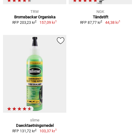
TRW
NGK
Bromsbackar Organiska
Tändstift
1
1
2
2
157,09 kr
44,38 kr
RFP 203,23 kr
RFP 87,77 kr
slime
Daecktaetningsmedel
1
2
103,37 kr
RFP 131,72 kr