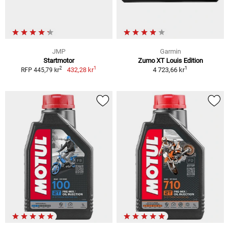
JMP
Garmin
Startmotor
Zumo XT Louis Edition
1
1
2
432,28 kr
4 723,66 kr
RFP 445,79 kr