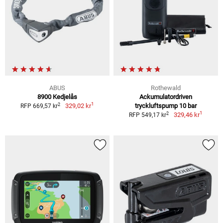
ABUS
Rothewald
8900 Kedjelås
Ackumulatordriven
1
2
329,02 kr
tryckluftspump 10 bar
RFP 669,57 kr
1
2
329,46 kr
RFP 549,17 kr