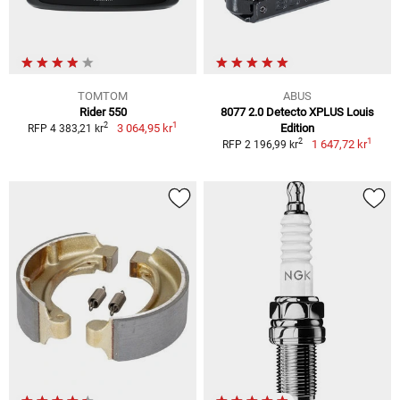
TOMTOM
ABUS
Rider 550
8077 2.0 Detecto XPLUS Louis
1
2
3 064,95 kr
Edition
RFP 4 383,21 kr
1
2
1 647,72 kr
RFP 2 196,99 kr