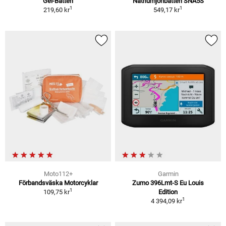
Gel-Batteri
Natriumjonbatteri SNA5S
1
1
219,60 kr
549,17 kr
Moto112+
Garmin
Förbandsväska Motorcyklar
Zumo 396Lmt-S Eu Louis
1
109,75 kr
Edition
1
4 394,09 kr