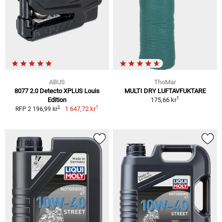
ABUS
ThoMar
8077 2.0 Detecto XPLUS Louis
MULTI DRY LUFTAVFUKTARE
1
Edition
175,66 kr
1
2
1 647,72 kr
RFP 2 196,99 kr