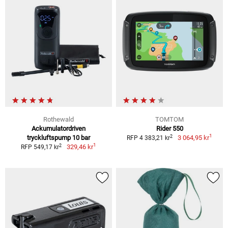
Rothewald
TOMTOM
Ackumulatordriven
Rider 550
1
2
tryckluftspump 10 bar
3 064,95 kr
RFP 4 383,21 kr
1
2
329,46 kr
RFP 549,17 kr