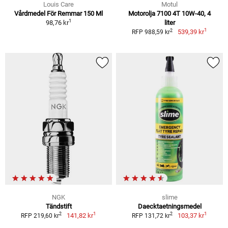
Louis Care
Motul
Vårdmedel För Remmar 150 Ml
Motorolja 7100 4T 10W-40, 4
1
98,76 kr
liter
1
2
539,39 kr
RFP 988,59 kr
NGK
slime
Tändstift
Daecktaetningsmedel
1
1
2
2
141,82 kr
103,37 kr
RFP 219,60 kr
RFP 131,72 kr