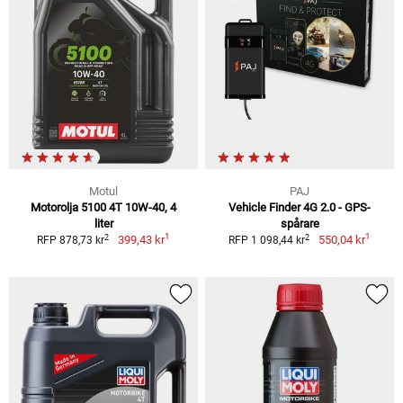
Motul
PAJ
Motorolja 5100 4T 10W-40, 4
Vehicle Finder 4G 2.0 - GPS-
liter
spårare
1
1
2
2
399,43 kr
550,04 kr
RFP 878,73 kr
RFP 1 098,44 kr