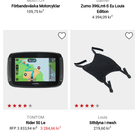
Moto112+
Garmin
Förbandsväska Motorcyklar
Zumo 396Lmt-S Eu Louis
1
109,75 kr
Edition
1
4 394,09 kr
TOMTOM
Louis
Rider 50 Le
Sittdyna i mesh
1
1
2
3 284,66 kr
219,60 kr
RFP 3 833,94 kr