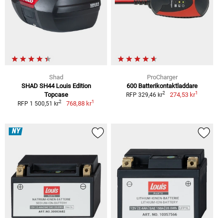
Shad
ProCharger
SHAD SH44 Louis Edition
600 Batterikontaktladdare
1
2
Topcase
274,53 kr
RFP 329,46 kr
1
2
768,88 kr
RFP 1 500,51 kr
NY