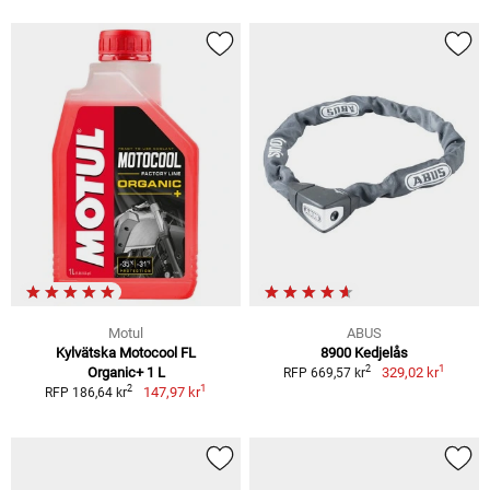
Motul
ABUS
Kylvätska Motocool FL
8900 Kedjelås
1
2
Organic+ 1 L
329,02 kr
RFP 669,57 kr
1
2
147,97 kr
RFP 186,64 kr