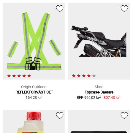
Origin-Outdoors
Shad
REFLEKTORVÄST SET
Topcase-Baerare
1
1
2
164,23 kr
807,43 kr
RFP 960,02 kr