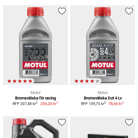
Motul
Motul
Bromsvätska för racing
Bromsvätska Dot 4 Lv
1
1
2
2
254,20 kr
78,66 kr
RFP 307,48 kr
RFP 109,75 kr