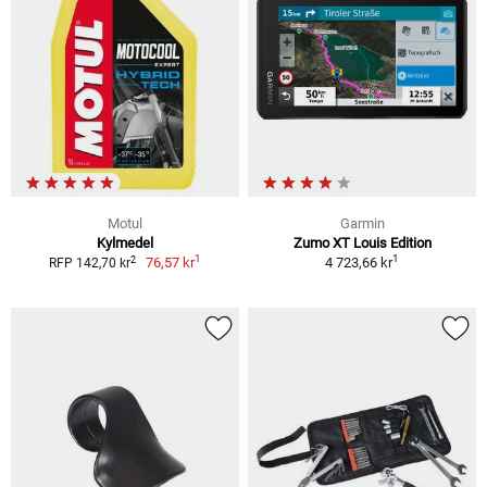
Motul
Garmin
Kylmedel
Zumo XT Louis Edition
1
1
2
76,57 kr
4 723,66 kr
RFP 142,70 kr