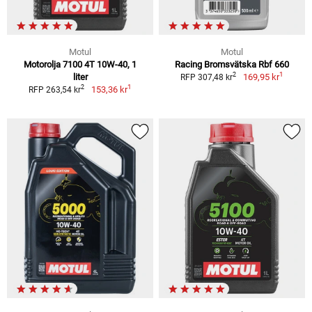
Motul
Motul
Motorolja 7100 4T 10W-40, 1
Racing Bromsvätska Rbf 660
1
2
liter
169,95 kr
RFP 307,48 kr
1
2
153,36 kr
RFP 263,54 kr