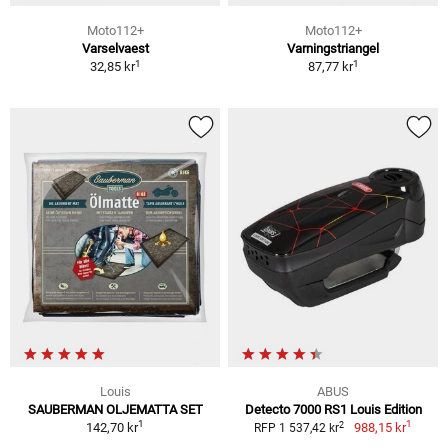
Moto112+
Moto112+
Varselvaest
Varningstriangel
1
1
32,85 kr
87,77 kr
Louis
ABUS
SAUBERMAN OLJEMATTA SET
Detecto 7000 RS1 Louis Edition
1
1
2
142,70 kr
988,15 kr
RFP 1 537,42 kr