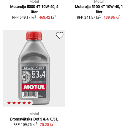
Motul
Motul
Motorolja 5000 4T 10W-40, 4
Motorolja 5100 4T 10W-40, 1
liter
liter
1
1
2
2
468,42 kr
139,96 kr
RFP 549,17 kr
RFP 241,57 kr
Motul
Bromsvätska Dot 3 & 4, 0,5 L
1
2
75,25 kr
RFP 109,75 kr