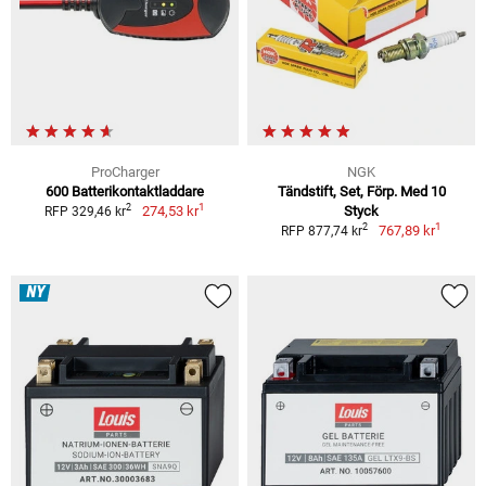
ProCharger
NGK
600 Batterikontaktladdare
Tändstift, Set, Förp. Med 10
1
2
274,53 kr
Styck
RFP 329,46 kr
1
2
767,89 kr
RFP 877,74 kr
NY