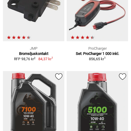
JMP
ProCharger
Bromsljuskontakt
Set: ProCharger 1 000 inkl.
1
1
2
84,37 kr
856,65 kr
RFP 98,76 kr