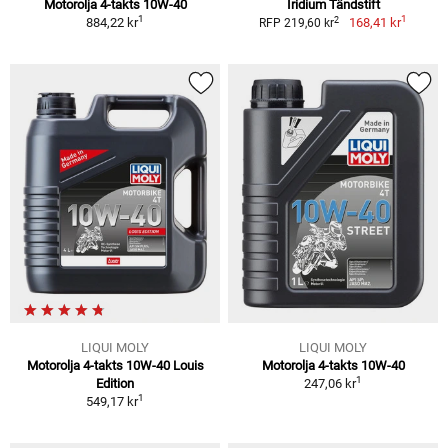
Motorolja 4-takts 10W-40
Iridium Tändstift
1
1
2
884,22 kr
168,41 kr
RFP 219,60 kr
LIQUI MOLY
LIQUI MOLY
Motorolja 4-takts 10W-40 Louis
Motorolja 4-takts 10W-40
1
Edition
247,06 kr
1
549,17 kr