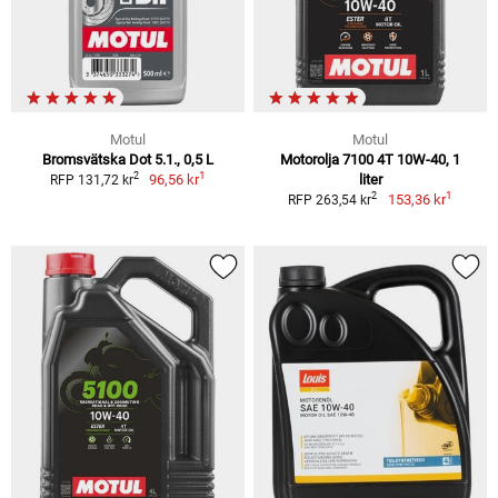
Motul
Motul
Bromsvätska Dot 5.1., 0,5 L
Motorolja 7100 4T 10W-40, 1
1
2
96,56 kr
liter
RFP 131,72 kr
1
2
153,36 kr
RFP 263,54 kr