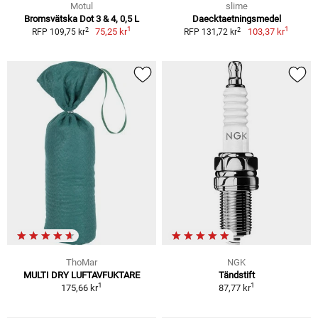
Motul
slime
Bromsvätska Dot 3 & 4, 0,5 L
Daecktaetningsmedel
1
1
2
2
75,25 kr
103,37 kr
RFP 109,75 kr
RFP 131,72 kr
ThoMar
NGK
MULTI DRY LUFTAVFUKTARE
Tändstift
1
1
175,66 kr
87,77 kr