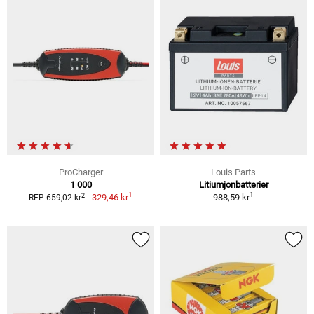
ProCharger
Louis Parts
1 000
Litiumjonbatterier
1
1
2
329,46 kr
988,59 kr
RFP 659,02 kr