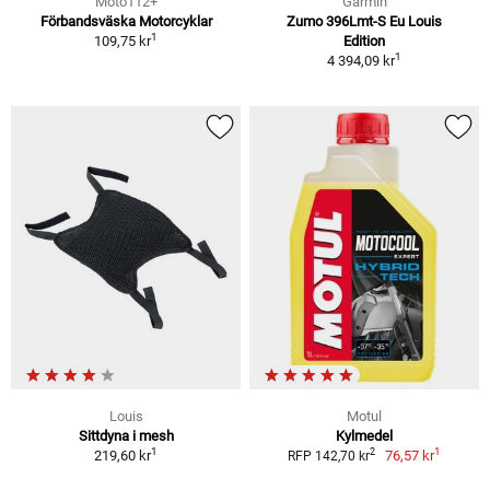
Moto112+
Garmin
Förbandsväska Motorcyklar
Zumo 396Lmt-S Eu Louis
1
109,75 kr
Edition
1
4 394,09 kr
Louis
Motul
Sittdyna i mesh
Kylmedel
1
1
2
219,60 kr
76,57 kr
RFP 142,70 kr