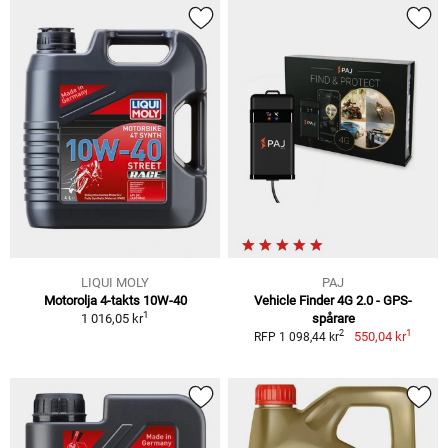
LIQUI MOLY
PAJ
Motorolja 4-takts 10W-40
Vehicle Finder 4G 2.0 - GPS-
1
1 016,05 kr
spårare
1
2
550,04 kr
RFP 1 098,44 kr