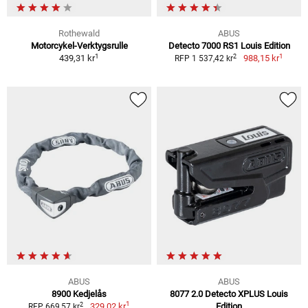
Rothewald
ABUS
Motorcykel-Verktygsrulle
Detecto 7000 RS1 Louis Edition
1
1
2
439,31 kr
988,15 kr
RFP 1 537,42 kr
ABUS
ABUS
8900 Kedjelås
8077 2.0 Detecto XPLUS Louis
1
2
329,02 kr
Edition
RFP 669,57 kr