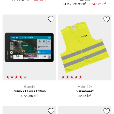
1
2
1 647,72 kr
RFP 2 196,99 kr
Garmin
Moto112+
Zumo XT Louis Edition
Varselvaest
1
1
4 723,66 kr
32,85 kr