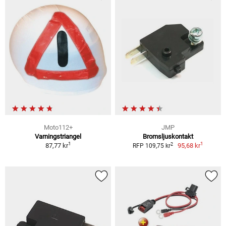
Moto112+
JMP
Varningstriangel
Bromsljuskontakt
1
1
2
87,77 kr
95,68 kr
RFP 109,75 kr