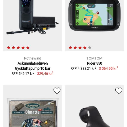
Rothewald
TOMTOM
Ackumulatordriven
Rider 550
1
2
tryckluftspump 10 bar
3 064,95 kr
RFP 4 383,21 kr
1
2
329,46 kr
RFP 549,17 kr