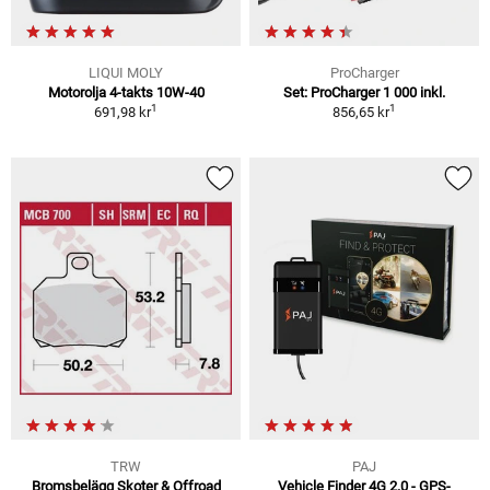
LIQUI MOLY
ProCharger
Motorolja 4-takts 10W-40
Set: ProCharger 1 000 inkl.
1
1
691,98 kr
856,65 kr
TRW
PAJ
Bromsbelägg Skoter & Offroad
Vehicle Finder 4G 2.0 - GPS-