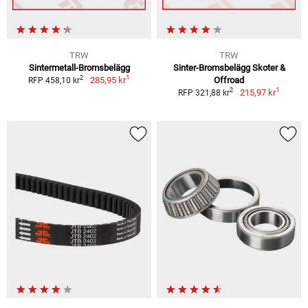
TRW
TRW
Sintermetall-Bromsbelägg
Sinter-Bromsbelägg Skoter &
1
2
285,95 kr
Offroad
RFP 458,10 kr
1
2
215,97 kr
RFP 321,88 kr