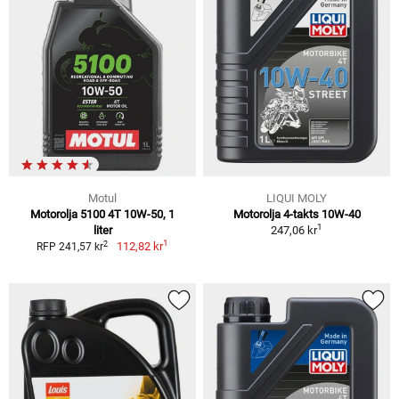
Motul
LIQUI MOLY
Motorolja 5100 4T 10W-50, 1
Motorolja 4-takts 10W-40
1
liter
247,06 kr
1
2
112,82 kr
RFP 241,57 kr