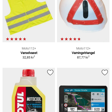
Moto112+
Moto112+
Varselvaest
Varningstriangel
1
1
32,85 kr
87,77 kr