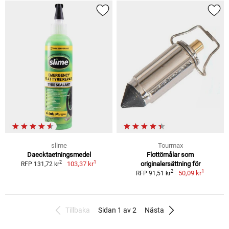
slime
Tourmax
Daecktaetningsmedel
Flottörnålar som
1
2
103,37 kr
originalersättning för
RFP 131,72 kr
1
2
50,09 kr
RFP 91,51 kr
Tillbaka
Sidan 1 av 2
Nästa