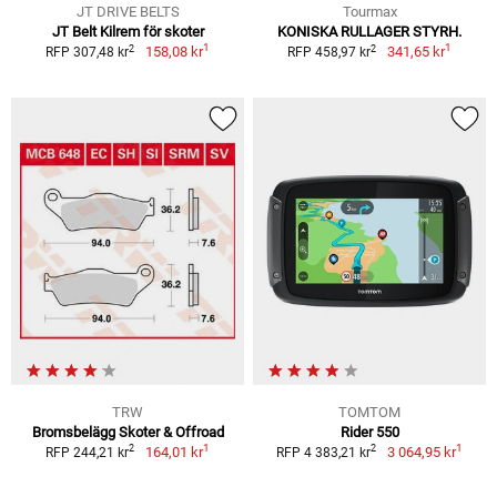
JT DRIVE BELTS
Tourmax
JT Belt Kilrem för skoter
KONISKA RULLAGER STYRH.
1
1
2
2
158,08 kr
341,65 kr
RFP 307,48 kr
RFP 458,97 kr
TRW
TOMTOM
Bromsbelägg Skoter & Offroad
Rider 550
1
1
2
2
164,01 kr
3 064,95 kr
RFP 244,21 kr
RFP 4 383,21 kr