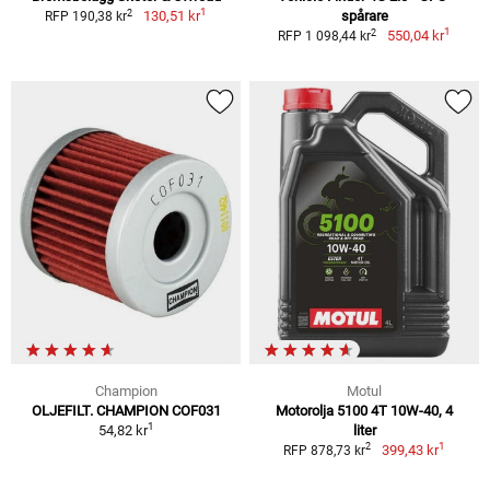
1
2
130,51 kr
spårare
RFP 190,38 kr
1
2
550,04 kr
RFP 1 098,44 kr
Champion
Motul
OLJEFILT. CHAMPION COF031
Motorolja 5100 4T 10W-40, 4
1
54,82 kr
liter
1
2
399,43 kr
RFP 878,73 kr