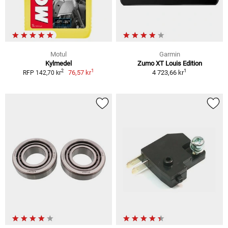
Motul
Garmin
Kylmedel
Zumo XT Louis Edition
1
1
2
76,57 kr
4 723,66 kr
RFP 142,70 kr