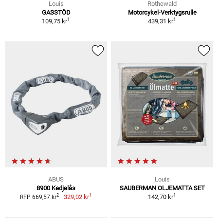
Louis
Rothewald
GASSTÖD
Motorcykel-Verktygsrulle
1
1
109,75 kr
439,31 kr
ABUS
Louis
8900 Kedjelås
SAUBERMAN OLJEMATTA SET
1
1
2
329,02 kr
142,70 kr
RFP 669,57 kr