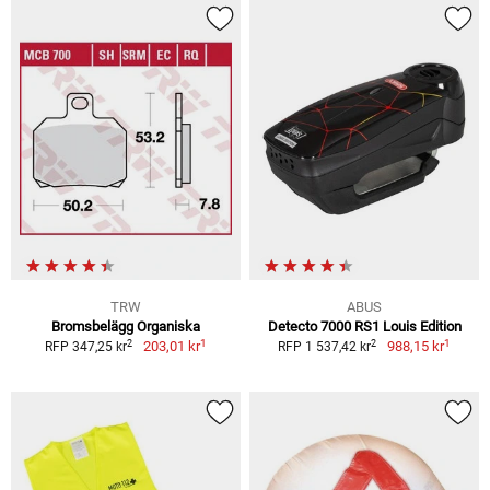
TRW
ABUS
Bromsbelägg Organiska
Detecto 7000 RS1 Louis Edition
1
1
2
2
203,01 kr
988,15 kr
RFP 347,25 kr
RFP 1 537,42 kr