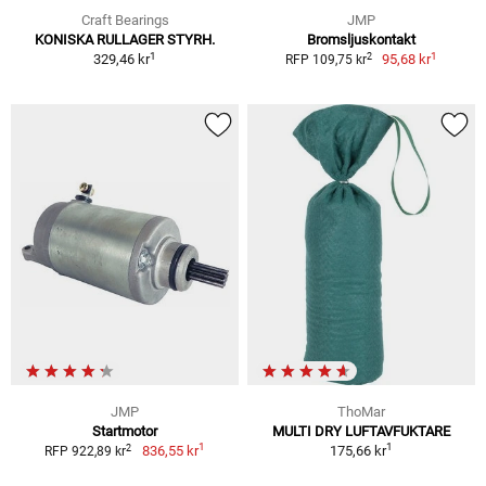
Craft Bearings
JMP
KONISKA RULLAGER STYRH.
Bromsljuskontakt
1
1
2
329,46 kr
95,68 kr
RFP 109,75 kr
JMP
ThoMar
Startmotor
MULTI DRY LUFTAVFUKTARE
1
1
2
836,55 kr
175,66 kr
RFP 922,89 kr