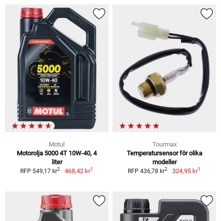
Motul
Tourmax
Motorolja 5000 4T 10W-40, 4
Temperatursensor för olika
liter
modeller
1
1
2
2
468,42 kr
324,95 kr
RFP 549,17 kr
RFP 436,78 kr