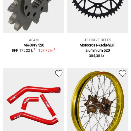
AFAM
JT DRIVE BELTS
Mx-Drev 520
Motocross-kedjehjul i
1
2
157,75 kr
aluminium 520
RFP 175,22 kr
1
384,38 kr