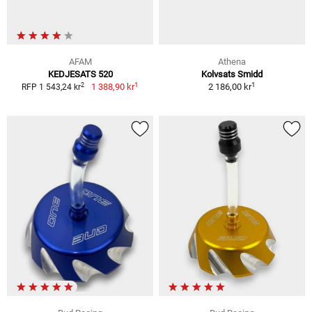
AFAM
Athena
KEDJESATS 520
Kolvsats Smidd
1
1
2
1 388,90 kr
2 186,00 kr
RFP 1 543,24 kr