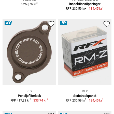
1
6 250,75 kr
inspektionsöppningar
1
2
184,45 kr
RFP 230,59 kr
NY
NY
RFX
RFX
Per oljefilterlock
Serietrackpaket
1
1
2
2
333,74 kr
184,45 kr
RFP 417,23 kr
RFP 230,59 kr