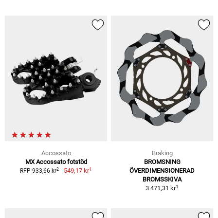
Accossato
Braking
MX Accossato fotstöd
BROMSNING
1
2
549,17 kr
ÖVERDIMENSIONERAD
RFP 933,66 kr
BROMSSKIVA
1
3 471,31 kr