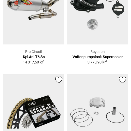
Pro Circuit
Boyesen
Kpl.Anl.T6 Ss
Vattenpumpslock Supercooler
1
1
14 017,50 kr
3 778,90 kr