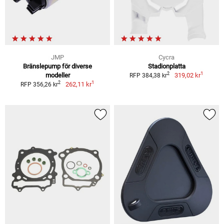
JMP
Cycra
Bränslepump för diverse
Stadionplatta
1
2
modeller
319,02 kr
RFP 384,38 kr
1
2
262,11 kr
RFP 356,26 kr