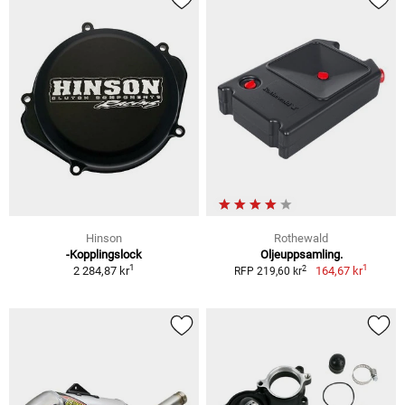
Hinson
Rothewald
-Kopplingslock
Oljeuppsamling.
1
1
2
2 284,87 kr
164,67 kr
RFP 219,60 kr