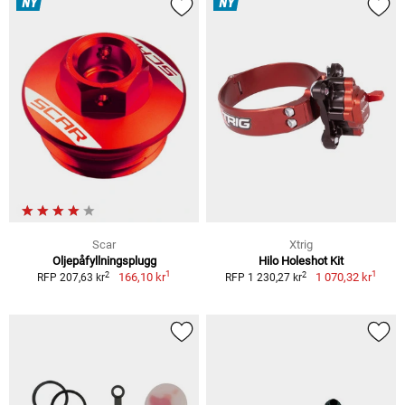
NY
NY
Scar
Xtrig
Oljepåfyllningsplugg
Hilo Holeshot Kit
1
1
2
2
166,10 kr
1 070,32 kr
RFP 207,63 kr
RFP 1 230,27 kr