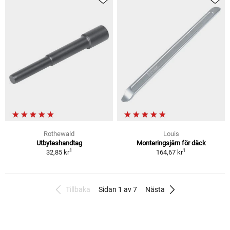
Rothewald
Louis
Utbyteshandtag
Monteringsjärn för däck
1
1
32,85 kr
164,67 kr
Tillbaka
Sidan 1 av 7
Nästa