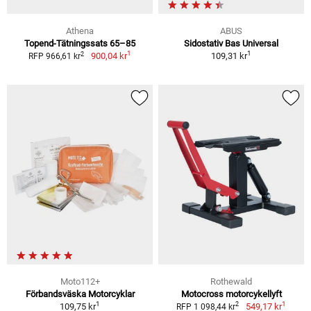
Athena
ABUS
Topend-Tätningssats 65–85
Sidostativ Bas Universal
1
1
2
900,04 kr
109,31 kr
RFP 966,61 kr
Moto112+
Rothewald
Förbandsväska Motorcyklar
Motocross motorcykellyft
1
1
2
109,75 kr
549,17 kr
RFP 1 098,44 kr