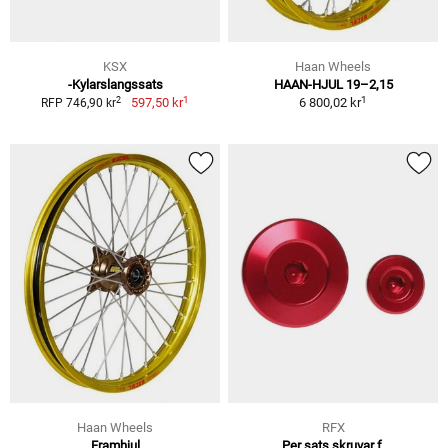
KSX
Haan Wheels
-Kylarslangssats
HAAN-HJUL 19–2,15
1
1
2
597,50 kr
6 800,02 kr
RFP 746,90 kr
Haan Wheels
RFX
Framhjul
Per sats skruvar f.