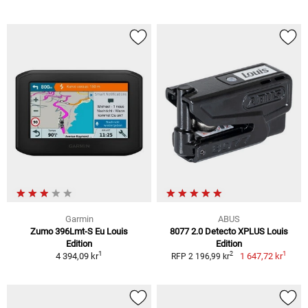
Garmin
ABUS
Zumo 396Lmt-S Eu Louis
8077 2.0 Detecto XPLUS Louis
Edition
Edition
1
1
2
4 394,09 kr
1 647,72 kr
RFP 2 196,99 kr