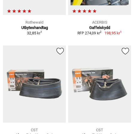
Rothewald
ACERBIS
Utbyteshandtag
Gaffelskydd
1
1
2
32,85 kr
198,95 kr
RFP 274,09 kr
CST
CST