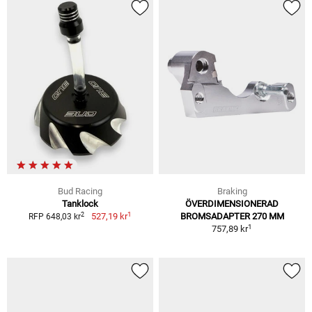
Bud Racing
Braking
Tanklock
ÖVERDIMENSIONERAD
1
2
527,19 kr
BROMSADAPTER 270 MM
RFP 648,03 kr
1
757,89 kr