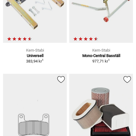
Kern-Stabi
Kern-Stabi
Universell
Mono-Central Basställ
1
1
383,94 kr
977,71 kr