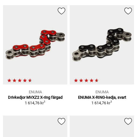
ENUMA
ENUMA
Drivkedjor MVXZ2 X-ring färgad
ENUMA X-RING-kedja, svart
1
1
1 614,76 kr
1 614,76 kr