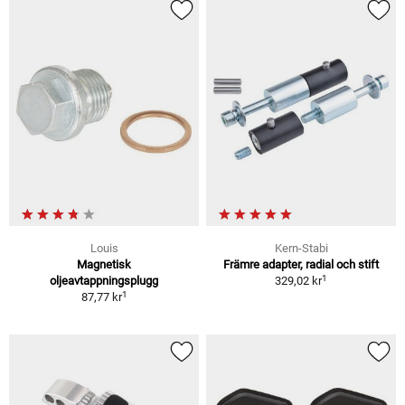
Louis
Kern-Stabi
Magnetisk
Främre adapter, radial och stift
1
oljeavtappningsplugg
329,02 kr
1
87,77 kr