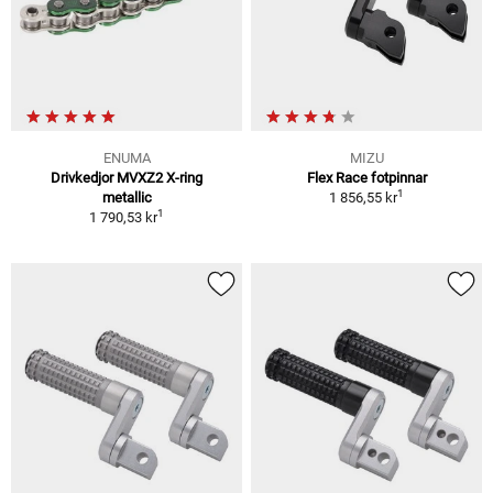
ENUMA
MIZU
Drivkedjor MVXZ2 X-ring
Flex Race fotpinnar
1
metallic
1 856,55 kr
1
1 790,53 kr