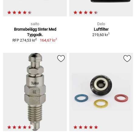
saito
Delo
Bromsbelägg Sinter Med
Luftfilter
1
Typgodk.
219,60 kr
1
2
164,67 kr
RFP 274,53 kr