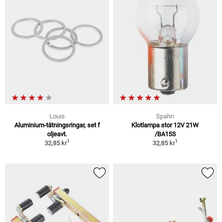
Louis
Spahn
Aluminium-tätningsringar, set f
Klotlampa stor 12V 21W
oljeavt.
/BA15S
1
1
32,85 kr
32,85 kr