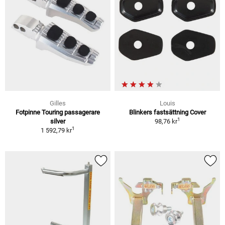
Gilles
Louis
Fotpinne Touring passagerare
Blinkers fastsättning Cover
1
silver
98,76 kr
1
1 592,79 kr