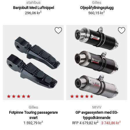
stahlbus
Gilles
Banjobult Med Luftnippel
Oljepåfyllningsplugg
1
1
296,06 kr
560,15 kr
Gilles
MIVV
Fotpinne Touring passagerare
GP avgassystem med EG-
svart
typgodkännande
1
1
2
1 592,79 kr
3 743,86 kr
RFP 4 679,82 kr