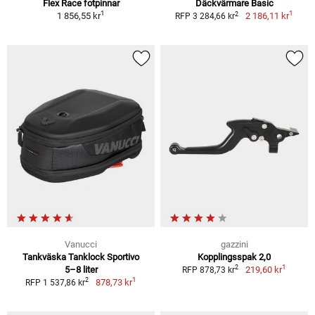
Flex Race fotpinnar
Däckvärmare Basic
1
1
2
1 856,55 kr
2 186,11 kr
RFP 3 284,66 kr
Vanucci
gazzini
Tankväska Tanklock Sportivo
Kopplingsspak 2,0
1
2
5–8 liter
219,60 kr
RFP 878,73 kr
1
2
878,73 kr
RFP 1 537,86 kr