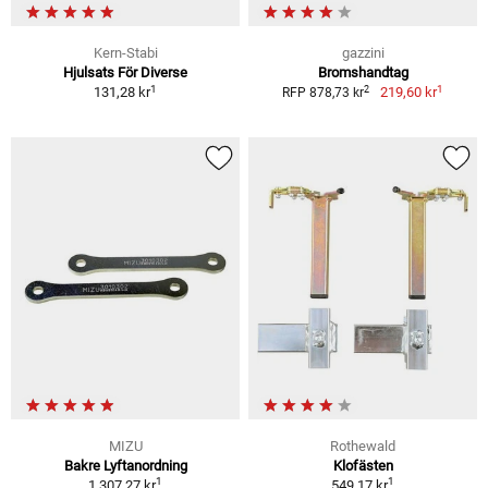
Kern-Stabi
gazzini
Hjulsats För Diverse
Bromshandtag
1
1
2
131,28 kr
219,60 kr
RFP 878,73 kr
MIZU
Rothewald
Bakre Lyftanordning
Klofästen
1
1
1 307,27 kr
549,17 kr