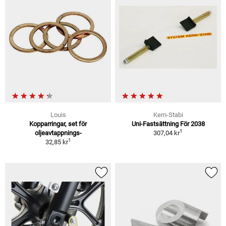
Louis
Kern-Stabi
Kopparringar, set för
Uni-Fastsättning För 2038
1
oljeavtappnings-
307,04 kr
1
32,85 kr