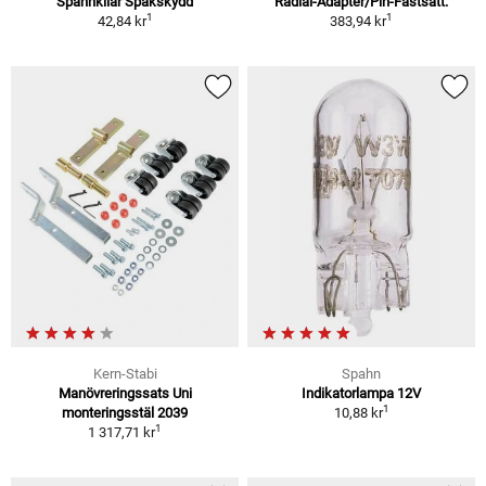
Spännkilar Spakskydd
Radial-Adapter/Pin-Fastsätt.
1
1
42,84 kr
383,94 kr
Kern-Stabi
Spahn
Manövreringssats Uni
Indikatorlampa 12V
1
monteringsstäl 2039
10,88 kr
1
1 317,71 kr