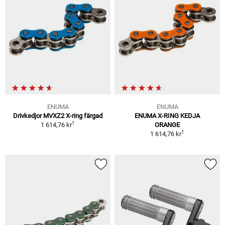
ENUMA
ENUMA
Drivkedjor MVXZ2 X-ring färgad
ENUMA X-RING KEDJA
1
1 614,76 kr
ORANGE
1
1 614,76 kr