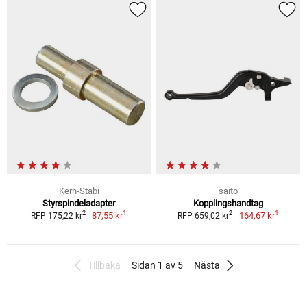
Kern-Stabi
saito
Styrspindeladapter
Kopplingshandtag
1
1
2
2
87,55 kr
164,67 kr
RFP 175,22 kr
RFP 659,02 kr
Tillbaka
Sidan 1 av 5
Nästa