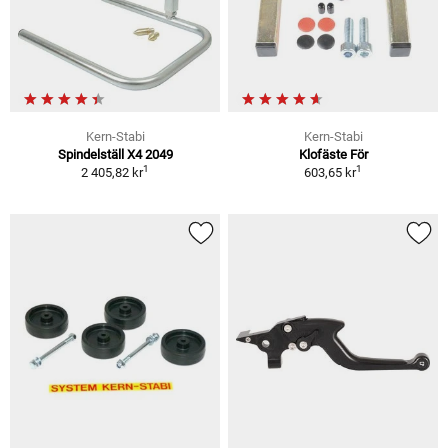
Kern-Stabi
Kern-Stabi
Spindelställ X4 2049
Klofäste För
1
1
2 405,82 kr
603,65 kr