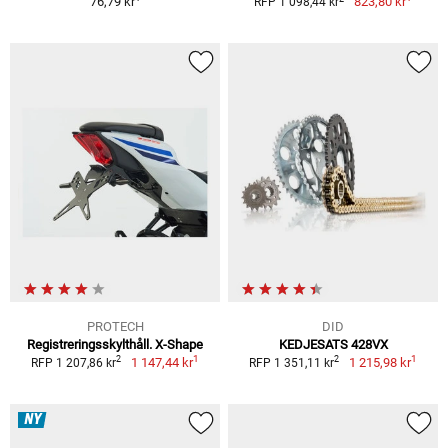
76,79 kr
823,80 kr
RFP 1 098,44 kr
PROTECH
DID
Registreringsskylthåll. X-Shape
KEDJESATS 428VX
1
1
2
2
1 147,44 kr
1 215,98 kr
RFP 1 207,86 kr
RFP 1 351,11 kr
NY