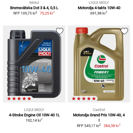
Motul
LIQUI MOLY
Bromsvätska Dot 3 & 4, 0,5 L
Motorolja 4-takts 10W-40
1
1
2
75,25 kr
691,98 kr
RFP 109,75 kr
LIQUI MOLY
Castrol
4-Stroke Engine Oil 10W-40 1L
Motorolja Grand Prix 10W-40, 4
1
192,14 kr
l
1
2
384,38 kr
RFP 549,17 kr