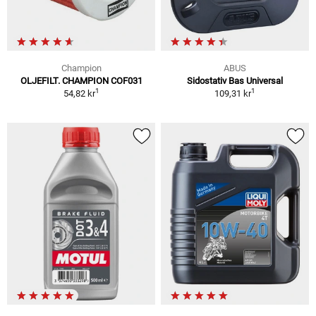
Champion
ABUS
OLJEFILT. CHAMPION COF031
Sidostativ Bas Universal
1
1
54,82 kr
109,31 kr