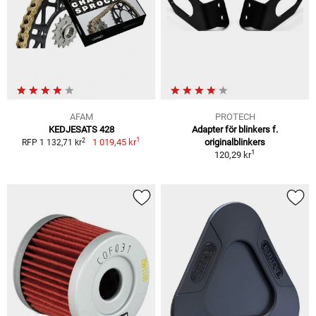
AFAM
PROTECH
KEDJESATS 428
Adapter för blinkers f.
1
2
1 019,45 kr
originalblinkers
RFP 1 132,71 kr
1
120,29 kr