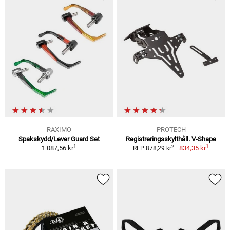
RAXIMO
PROTECH
Spakskydd/Lever Guard Set
Registreringsskylthåll. V-Shape
1
1
2
1 087,56 kr
834,35 kr
RFP 878,29 kr