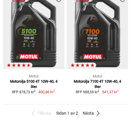
Motul
Motul
Motorolja 5100 4T 10W-40, 4
Motorolja 7100 4T 10W-40, 4
liter
liter
1
1
2
2
400,86 kr
541,37 kr
RFP 878,73 kr
RFP 988,59 kr
Tillbaka
Sidan 1 av 2
Nästa