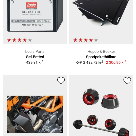
Louis Parts
Hepco & Becker
Gel-Batteri
Sportpakethållare
1
1
2
439,31 kr
2 306,96 kr
RFP 2 482,72 kr