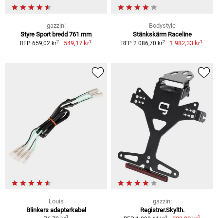
gazzini
Bodystyle
Styre Sport bredd 761 mm
Stänkskärm Raceline
1
1
2
2
549,17 kr
1 982,33 kr
RFP 659,02 kr
RFP 2 086,70 kr
Louis
gazzini
Blinkers adapterkabel
Registrer.Skylth.
1
1
2