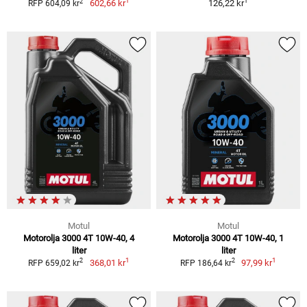
1
1
2
602,66 kr
126,22 kr
RFP 604,09 kr
Motul
Motul
Motorolja 3000 4T 10W-40, 4
Motorolja 3000 4T 10W-40, 1
liter
liter
1
1
2
2
368,01 kr
97,99 kr
RFP 659,02 kr
RFP 186,64 kr