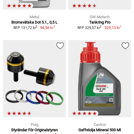
Motul
SW-Motech
Bromsvätska Dot 5.1., 0,5 L
Tankring Pro
1
1
2
2
96,56 kr
329,13 kr
RFP 131,72 kr
RFP 329,57 kr
Puig
Castrol
Styrändar För Originalstyren
Gaffelolja Mineral 500 Ml