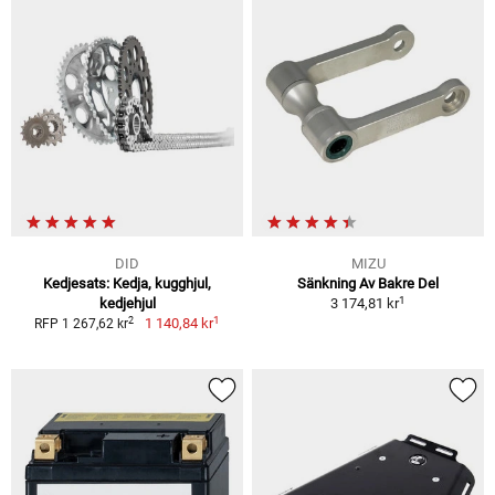
DID
MIZU
Kedjesats: Kedja, kugghjul,
Sänkning Av Bakre Del
1
kedjehjul
3 174,81 kr
1
2
1 140,84 kr
RFP 1 267,62 kr