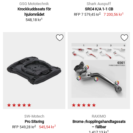
GSG Mototechnik
Shark Auspuff
Krockkuddssats för
SRC4 K/A 1-1 CB
1
2
hjulområdet
7 200,56 kr
RFP 7 579,45 kr
1
548,18 kr
SW-Motech
RAXIMO
Pro Sitsring
Broms-/kopplingshandtagssats
1
2
545,54 kr
– fällbar
RFP 549,28 kr
1
1 417,13 kr