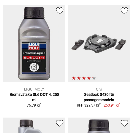
LIQUI MOLY
Givi
Bromsvätska SL6 DOT 4, 250
Seatlock S430 för
ml
passagerarsadeln
1
1
2
76,79 kr
260,91 kr
RFP 329,57 kr