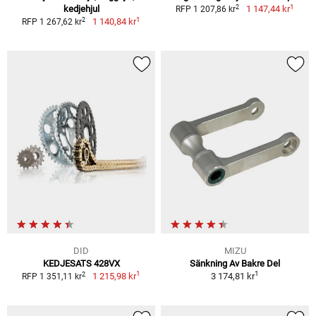
1
2
kedjehjul
1 147,44 kr
RFP 1 207,86 kr
1
2
1 140,84 kr
RFP 1 267,62 kr
DID
MIZU
KEDJESATS 428VX
Sänkning Av Bakre Del
1
1
2
1 215,98 kr
3 174,81 kr
RFP 1 351,11 kr