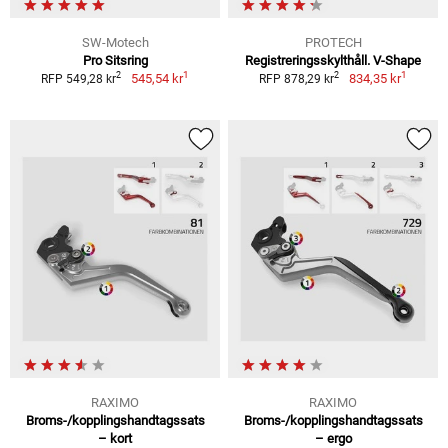
SW-Motech
PROTECH
Pro Sitsring
Registreringsskylthåll. V-Shape
1
1
2
2
545,54 kr
834,35 kr
RFP 549,28 kr
RFP 878,29 kr
RAXIMO
RAXIMO
Broms-/kopplingshandtagssats
Broms-/kopplingshandtagssats
– kort
– ergo