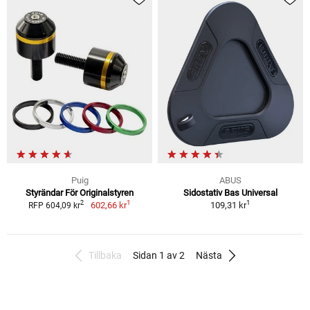
Puig
ABUS
Styrändar För Originalstyren
Sidostativ Bas Universal
1
1
2
602,66 kr
109,31 kr
RFP 604,09 kr
Tillbaka
Sidan 1 av 2
Nästa