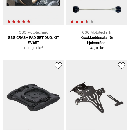
GSG Mototechnik
GSG Mototechnik
GSG CRASH PAD SET DUO, KIT
Krockkuddssats för
SVART
hjulområdet
1
1
1 505,01 kr
548,18 kr