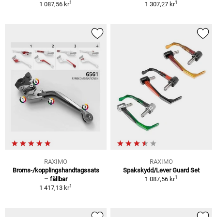
1
1
1 087,56 kr
1 307,27 kr
RAXIMO
RAXIMO
Broms-/kopplingshandtagssats
Spakskydd/Lever Guard Set
1
– fällbar
1 087,56 kr
1
1 417,13 kr