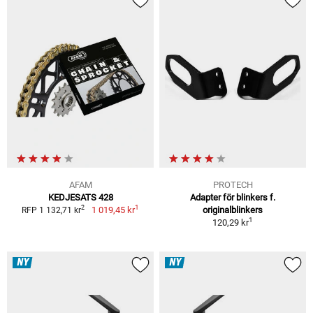
AFAM
PROTECH
KEDJESATS 428
Adapter för blinkers f.
1
2
1 019,45 kr
originalblinkers
RFP 1 132,71 kr
1
120,29 kr
NY
NY