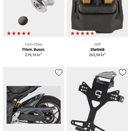
Kern-Stabi
JMP
Prism. Bussn.
Startrelä
1
1
219,16 kr
263,54 kr