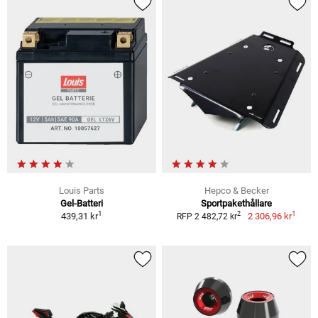
Louis Parts
Hepco & Becker
Gel-Batteri
Sportpakethållare
1
1
2
439,31 kr
2 306,96 kr
RFP 2 482,72 kr