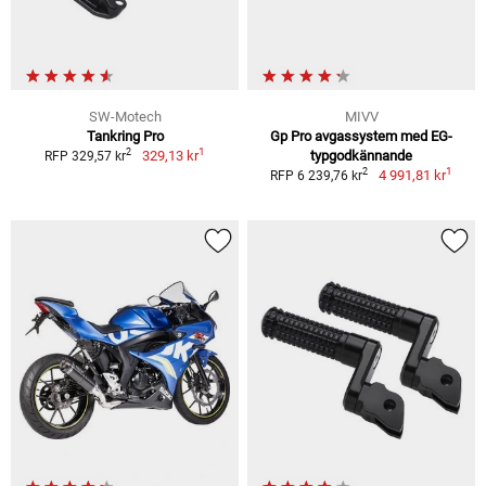
SW-Motech
MIVV
Tankring Pro
Gp Pro avgassystem med EG-
1
2
329,13 kr
typgodkännande
RFP 329,57 kr
1
2
4 991,81 kr
RFP 6 239,76 kr