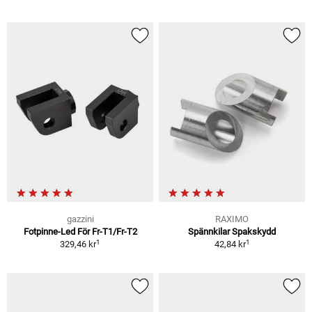
gazzini
RAXIMO
Fotpinne-Led För Fr-T1/Fr-T2
Spännkilar Spakskydd
1
1
329,46 kr
42,84 kr