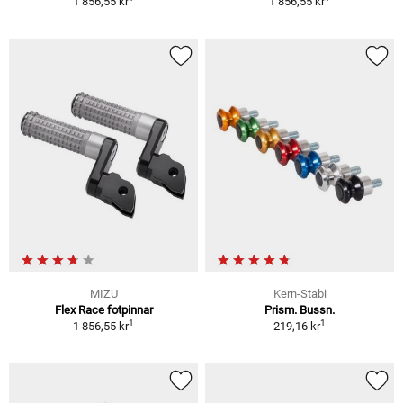
1 856,55 kr
1 856,55 kr
MIZU
Kern-Stabi
Flex Race fotpinnar
Prism. Bussn.
1
1
1 856,55 kr
219,16 kr