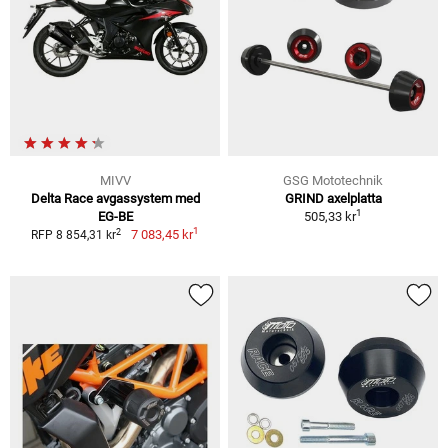
MIVV
GSG Mototechnik
Delta Race avgassystem med
GRIND axelplatta
1
EG-BE
505,33 kr
1
2
7 083,45 kr
RFP 8 854,31 kr