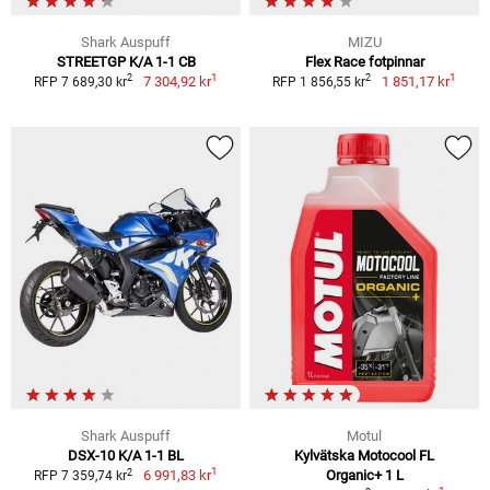
Shark Auspuff
MIZU
STREETGP K/A 1-1 CB
Flex Race fotpinnar
1
1
2
2
7 304,92 kr
1 851,17 kr
RFP 7 689,30 kr
RFP 1 856,55 kr
Shark Auspuff
Motul
DSX-10 K/A 1-1 BL
Kylvätska Motocool FL
1
2
6 991,83 kr
Organic+ 1 L
RFP 7 359,74 kr