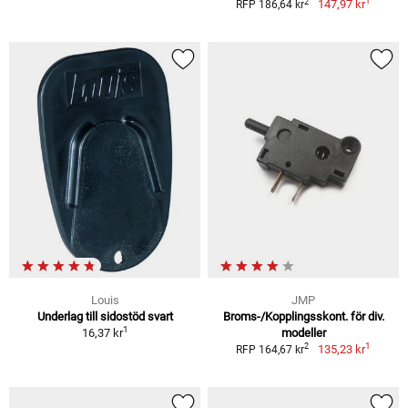
1
2
147,97 kr
RFP 186,64 kr
Louis
JMP
Underlag till sidostöd svart
Broms-/Kopplingsskont. för div.
1
16,37 kr
modeller
1
2
135,23 kr
RFP 164,67 kr