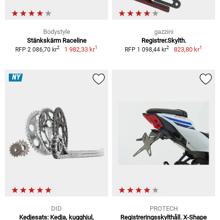
Bodystyle
gazzini
Stänkskärm Raceline
Registrer.Skylth.
1
1
2
2
1 982,33 kr
823,80 kr
RFP 2 086,70 kr
RFP 1 098,44 kr
NY
DID
PROTECH
Kedjesats: Kedja, kugghjul,
Registreringsskylthåll. X-Shape