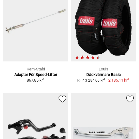
Kern-Stabi
Louis
Adapter För Speed-Lifter
Däckvärmare Basic
1
1
2
867,85 kr
2 186,11 kr
RFP 3 284,66 kr