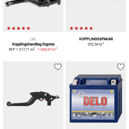
LSL
KOPPLINGSSPAKAR
1
Kopplingshandtag Ergonia
252,56 kr
1
2
1 043,07 kr
RFP 1 317,71 kr