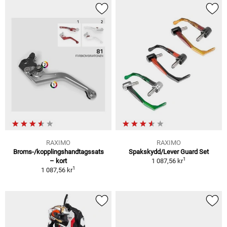
RAXIMO
RAXIMO
Broms-/kopplingshandtagssats
Spakskydd/Lever Guard Set
1
– kort
1 087,56 kr
1
1 087,56 kr