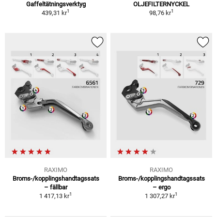
Gaffeltätningsverktyg
OLJEFILTERNYCKEL
1
1
439,31 kr
98,76 kr
RAXIMO
RAXIMO
Broms-/kopplingshandtagssats
Broms-/kopplingshandtagssats
– fällbar
– ergo
1
1
1 417,13 kr
1 307,27 kr