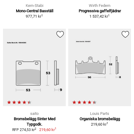
Kern-Stabi
Wirth Federn
Mono-Central Basställ
Progressiva gaffelfjädrar
1
1
977,71 kr
1 537,42 kr
saito
Louis Parts
Bromsbelägg Sinter Med
Organiska bromsbelägg
1
Typgodk.
219,60 kr
1
2
219,60 kr
RFP 274,53 kr