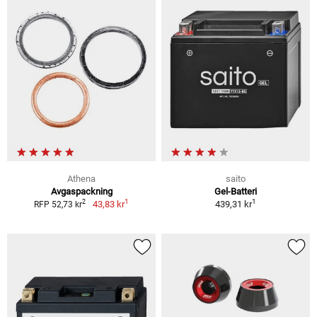
Athena
saito
Avgaspackning
Gel-Batteri
1
1
2
43,83 kr
439,31 kr
RFP 52,73 kr