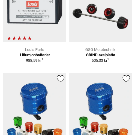
Louis Parts
GSG Mototechnik
Litiumjonbatterier
GRIND axelplatta
1
1
988,59 kr
505,33 kr