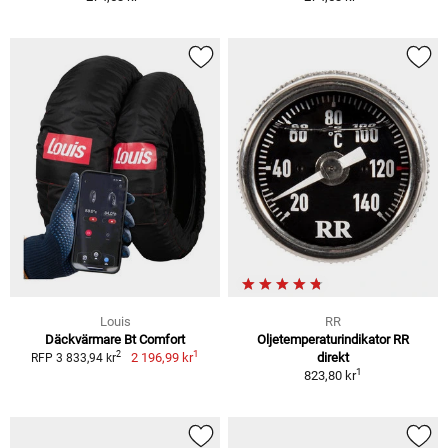
Louis
RR
Däckvärmare Bt Comfort
Oljetemperaturindikator RR
1
2
2 196,99 kr
direkt
RFP 3 833,94 kr
1
823,80 kr