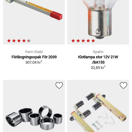
Kern-Stabi
Spahn
Förlängningsspak För 2039
Klotlampa stor 12V 21W
1
307,04 kr
/BA15S
1
32,85 kr