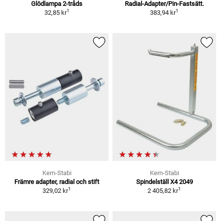
Glödlampa 2-tråds
Radial-Adapter/Pin-Fastsätt.
1
1
32,85 kr
383,94 kr
Kern-Stabi
Kern-Stabi
Främre adapter, radial och stift
Spindelställ X4 2049
1
1
329,02 kr
2 405,82 kr