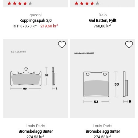
gazzini
Delo
Kopplingsspak 2,0
Gel Batteri, Fyllt
1
1
2
219,60 kr
768,88 kr
RFP 878,73 kr
Louis Parts
Louis Parts
Bromsbelägg Sinter
Bromsbelägg Sinter
1
1
274,53 kr
274,53 kr