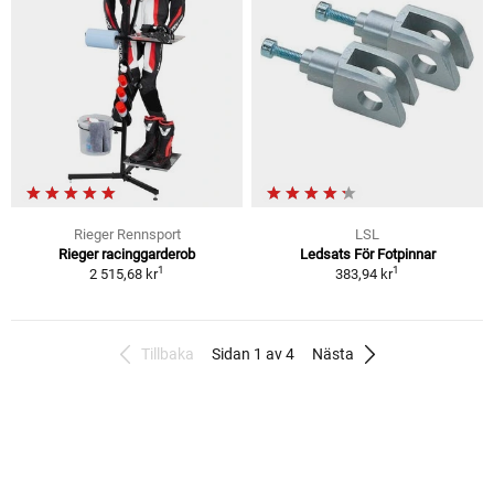
Rieger Rennsport
LSL
Rieger racinggarderob
Ledsats För Fotpinnar
1
1
2 515,68 kr
383,94 kr
Tillbaka
Sidan 1 av 4
Nästa