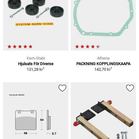
Kern-Stabi
Athena
Hjulsats För Diverse
PACKNING KOPPLINGSKAAPA
1
1
131,28 kr
142,70 kr