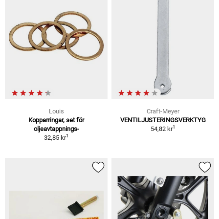
Louis
Craft-Meyer
Kopparringar, set för
VENTILJUSTERINGSVERKTYG
1
oljeavtappnings-
54,82 kr
1
32,85 kr