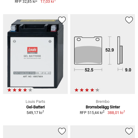
1
2
17,03 kr
RFP 32,85 kr
Louis Parts
Brembo
Gel-Batteri
Bromsbelägg Sinter
1
1
2
549,17 kr
388,01 kr
RFP 515,44 kr