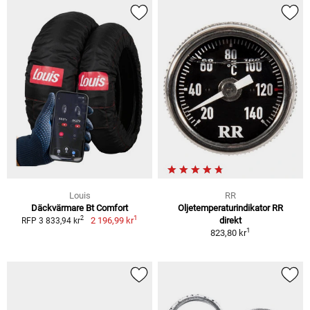
Louis
RR
Däckvärmare Bt Comfort
Oljetemperaturindikator RR
1
2
2 196,99 kr
direkt
RFP 3 833,94 kr
1
823,80 kr