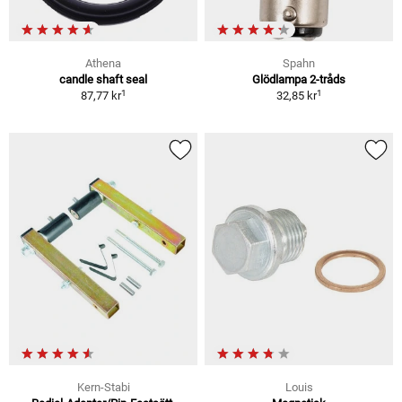
Athena
Spahn
candle shaft seal
Glödlampa 2-tråds
1
1
87,77 kr
32,85 kr
Kern-Stabi
Louis