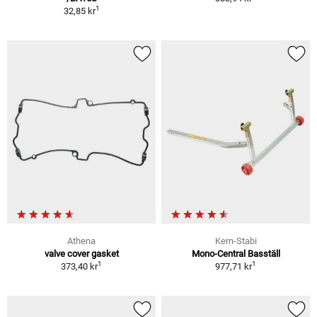
1
32,85 kr
Athena
Kern-Stabi
valve cover gasket
Mono-Central Basställ
1
1
373,40 kr
977,71 kr