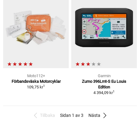
Moto112+
Garmin
Förbandsväska Motorcyklar
Zumo 396Lmt-S Eu Louis
1
109,75 kr
Edition
1
4 394,09 kr
Tillbaka
Sidan 1 av 3
Nästa