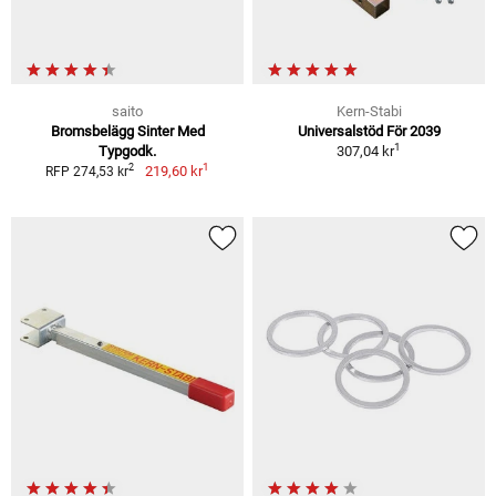
saito
Kern-Stabi
Bromsbelägg Sinter Med
Universalstöd För 2039
1
Typgodk.
307,04 kr
1
2
219,60 kr
RFP 274,53 kr