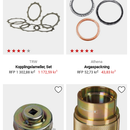
TRW
Athena
Kopplingslameller, Set
Avgaspackning
1
1
2
2
1 172,59 kr
43,83 kr
RFP 1 302,88 kr
RFP 52,73 kr