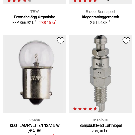
TRW
Rieger Rennsport
Bromsbelägg Organiska
Rieger racinggarderob
1
1
2
288,15 kr
2 515,68 kr
RFP 366,92 kr
Spahn
stahlbus
KLOTLAMPA LITEN 12 V, 5 W
Banjobult Med Luftnippel
1
/BA15S
296,06 kr