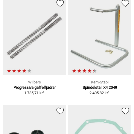
Wilbers
Kern-Stabi
Progressiva gaffelfjädrar
Spindelställ X4 2049
1
1
1 735,71 kr
2 405,82 kr