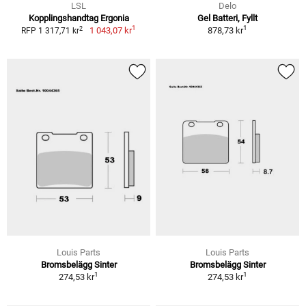
LSL
Delo
Kopplingshandtag Ergonia
Gel Batteri, Fyllt
1
1
2
1 043,07 kr
878,73 kr
RFP 1 317,71 kr
Louis Parts
Louis Parts
Bromsbelägg Sinter
Bromsbelägg Sinter
1
1
274,53 kr
274,53 kr