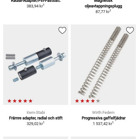
Radial-Adapter/Pin-Fastsätt.
Magnetisk
1
383,94 kr
oljeavtappningsplugg
1
87,77 kr
Kern-Stabi
Wirth Federn
Främre adapter, radial och stift
Progressiva gaffelfjädrar
1
1
329,02 kr
1 537,42 kr