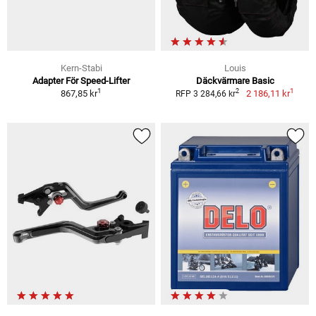
Kern-Stabi
Louis
Adapter För Speed-Lifter
Däckvärmare Basic
1
1
2
867,85 kr
2 186,11 kr
RFP 3 284,66 kr