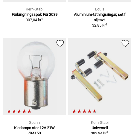
Kern-Stabi
Louis
Förlängningsspak För 2039
Aluminium-tätningsringar, set f
1
307,04 kr
oljeavt.
1
32,85 kr
Spahn
Kern-Stabi
Klotlampa stor 12V 21W
Universell
1
/BA15S
383,94 kr