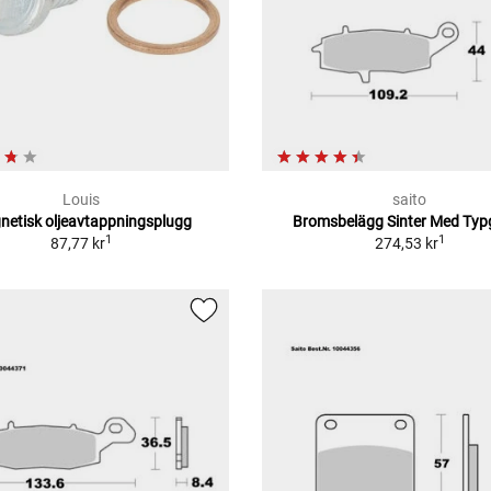
Louis
saito
etisk oljeavtappningsplugg
Bromsbelägg Sinter Med Typ
1
1
87,77 kr
274,53 kr