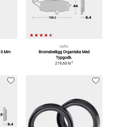
saito
810 Mm
Bromsbelägg Organiska Med
Typgodk.
1
219,60 kr