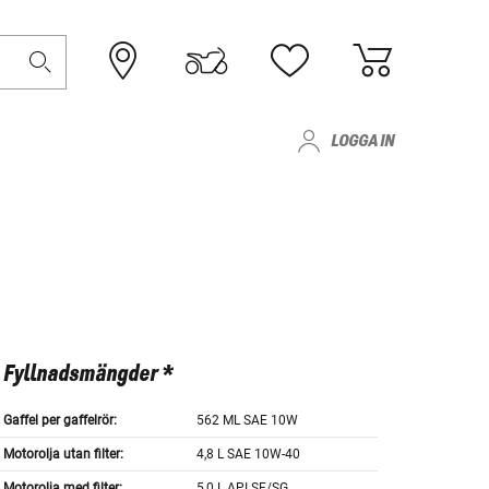
LOGGA IN
Fyllnadsmängder *
Gaffel per gaffelrör:
562 ML SAE 10W
Motorolja utan filter:
4,8 L SAE 10W-40
Motorolja med filter:
5,0 L API SF/SG