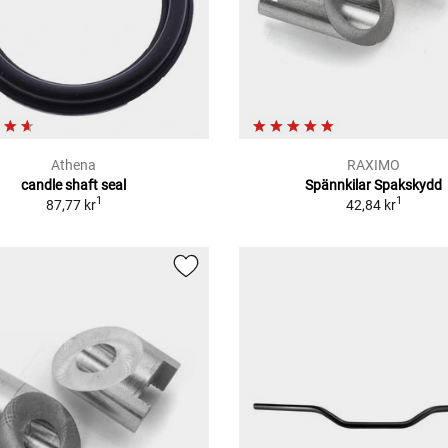
Athena
RAXIMO
candle shaft seal
Spännkilar Spakskydd
1
1
87,77 kr
42,84 kr