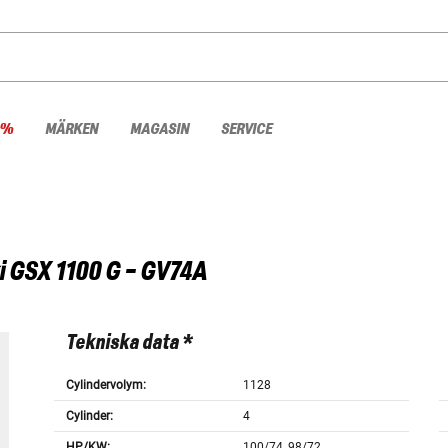
 %
MÄRKEN
MAGASIN
SERVICE
i
GSX 1100 G - GV74A
Tekniska data *
Cylindervolym:
1128
Cylinder:
4
HP/KW:
100/74, 98/72