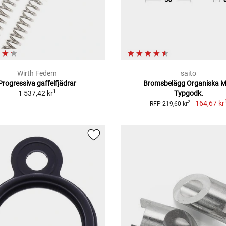
Wirth Federn
saito
Progressiva gaffelfjädrar
Bromsbelägg Organiska 
1
1 537,42 kr
Typgodk.
164,67 kr
2
RFP 219,60 kr