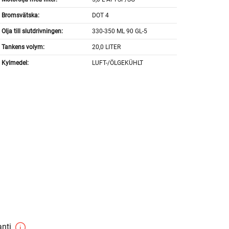
Bromsvätska:
DOT 4
Olja till slutdrivningen:
330-350 ML 90 GL-5
Tankens volym:
20,0 LITER
Kylmedel:
LUFT-/ÖLGEKÜHLT
anti