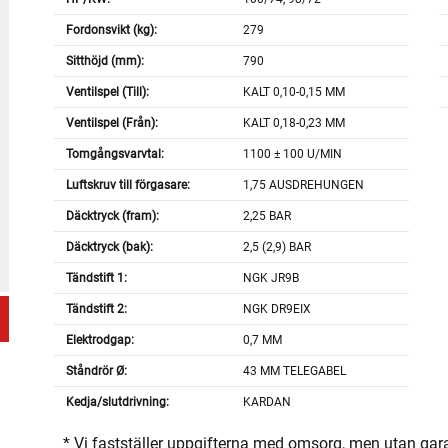
Fordonsvikt (kg):
279
Sitthöjd (mm):
790
Ventilspel (Till):
KALT 0,10-0,15 MM
Ventilspel (Från):
KALT 0,18-0,23 MM
Tomgångsvarvtal:
1100 ± 100 U/MIN
Luftskruv till förgasare:
1,75 AUSDREHUNGEN
Däcktryck (fram):
2,25 BAR
Däcktryck (bak):
2,5 (2,9) BAR
Tändstift 1:
NGK JR9B
Tändstift 2:
NGK DR9EIX
Elektrodgap:
0,7 MM
Ståndrör Ø:
43 MM TELEGABEL
Kedja/slutdrivning:
KARDAN
* Vi fastställer uppgifterna med omsorg, men utan gar