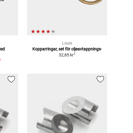
Louis
Med
Kopparringar, set för oljeavtappnings-
1
32,85 kr
1