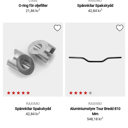
Louis
RAXIMO
O-ring för oljefilter
Spännkilar Spakskydd
1
1
21,86 kr
42,84 kr
RAXIMO
RAXIMO
Spännkilar Spakskydd
Aluminiumstyre Tour Bredd 810
1
42,84 kr
Mm
1
548,18 kr