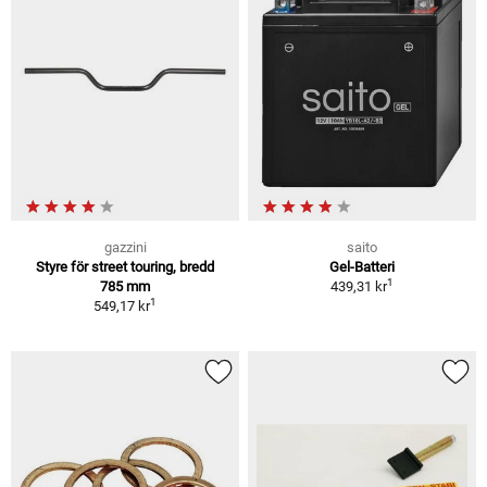
gazzini
saito
Styre för street touring, bredd
Gel-Batteri
1
785 mm
439,31 kr
1
549,17 kr