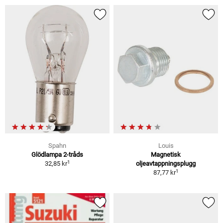
Spahn
Louis
Glödlampa 2-tråds
Magnetisk
1
32,85 kr
oljeavtappningsplugg
1
87,77 kr