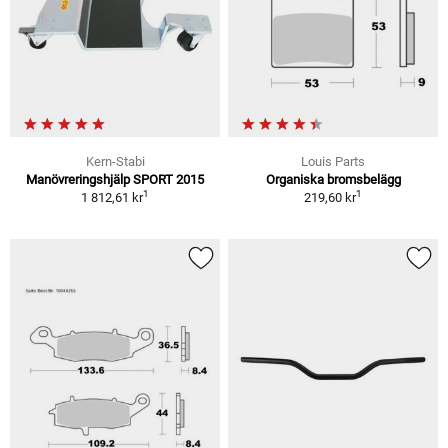
Kern-Stabi
Louis Parts
Manövreringshjälp SPORT 2015
Organiska bromsbelägg
1
1
1 812,61 kr
219,60 kr