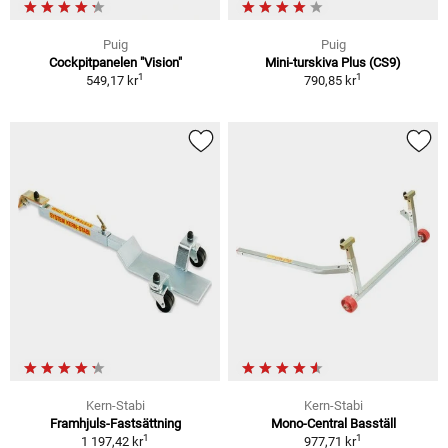
Puig
Puig
Cockpitpanelen "Vision"
Mini-turskiva Plus (CS9)
1
1
549,17 kr
790,85 kr
Kern-Stabi
Kern-Stabi
Framhjuls-Fastsättning
Mono-Central Basställ
1
1
1 197,42 kr
977,71 kr