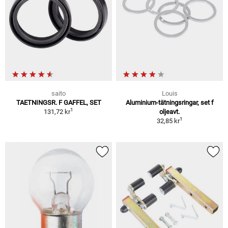
saito
Louis
TAETNINGSR. F GAFFEL, SET
Aluminium-tätningsringar, set f
1
131,72 kr
oljeavt.
1
32,85 kr