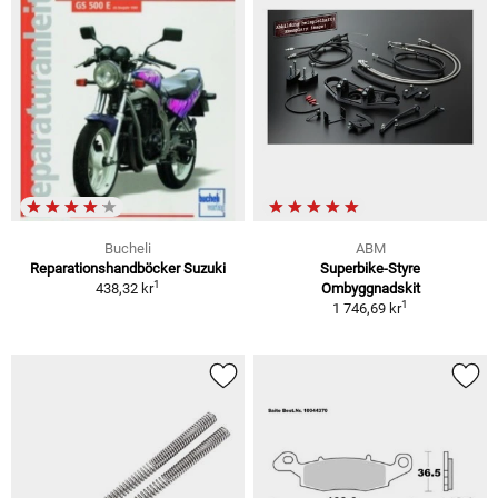
Bucheli
ABM
Reparationshandböcker Suzuki
Superbike-Styre
1
438,32 kr
Ombyggnadskit
1
1 746,69 kr