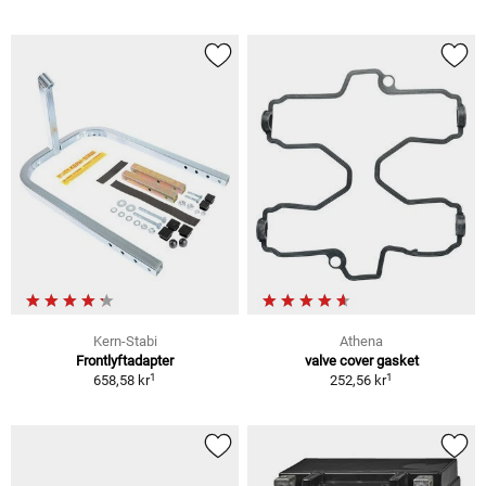
Kern-Stabi
Athena
Frontlyftadapter
valve cover gasket
1
1
658,58 kr
252,56 kr