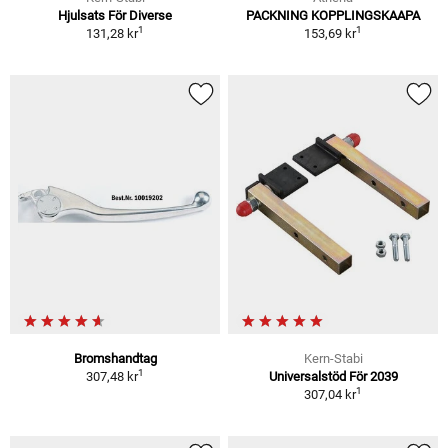
Hjulsats För Diverse
PACKNING KOPPLINGSKAAPA
1
1
131,28 kr
153,69 kr
Bromshandtag
Kern-Stabi
1
307,48 kr
Universalstöd För 2039
1
307,04 kr