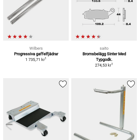
Wilbers
saito
Progressiva gaffelfjädrar
Bromsbelägg Sinter Med
1
1 735,71 kr
Typgodk.
1
274,53 kr