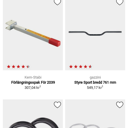
Kern-Stabi
gazzini
Förlängningsspak För 2039
Styre Sport bredd 761 mm
1
1
307,04 kr
549,17 kr