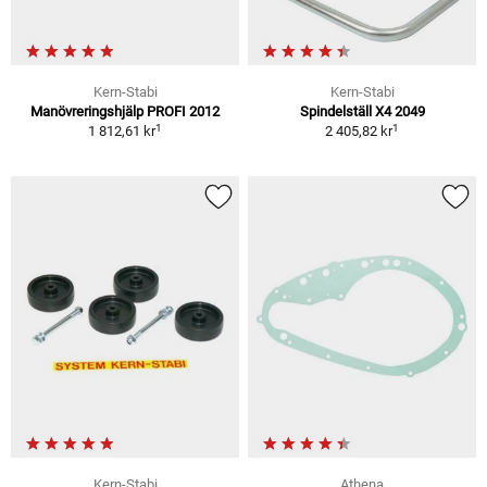
Kern-Stabi
Kern-Stabi
Manövreringshjälp PROFI 2012
Spindelställ X4 2049
1
1
1 812,61 kr
2 405,82 kr
Kern-Stabi
Athena