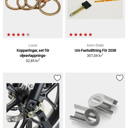
Louis
Kern-Stabi
Kopparringar, set för
Uni-Fastsättning För 2038
1
oljeavtappnings-
307,04 kr
1
32,85 kr