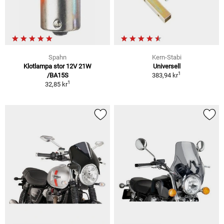
Spahn
Kern-Stabi
Klotlampa stor 12V 21W
Universell
1
/BA15S
383,94 kr
1
32,85 kr