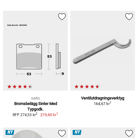
saito
Ventilutdragningsverktyg
1
Bromsbelägg Sinter Med
164,67 kr
Typgodk.
1
2
219,60 kr
RFP 274,53 kr
NY
NY