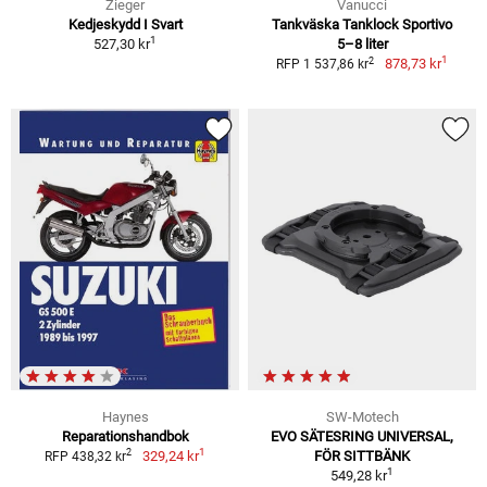
Zieger
Vanucci
Kedjeskydd I Svart
Tankväska Tanklock Sportivo
1
527,30 kr
5–8 liter
1
2
878,73 kr
RFP 1 537,86 kr
Haynes
SW-Motech
Reparationshandbok
EVO SÄTESRING UNIVERSAL,
1
2
329,24 kr
FÖR SITTBÄNK
RFP 438,32 kr
1
549,28 kr