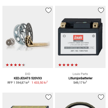
DID
Louis Parts
KEDJESATS 520VX3
Litiumjonbatterier
1
1
2
1 433,50 kr
549,17 kr
RFP 1 594,87 kr