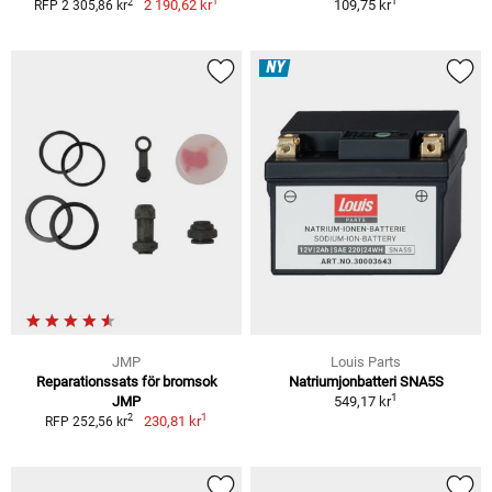
1
1
2
2 190,62 kr
109,75 kr
RFP 2 305,86 kr
NY
JMP
Louis Parts
Reparationssats för bromsok
Natriumjonbatteri SNA5S
1
JMP
549,17 kr
1
2
230,81 kr
RFP 252,56 kr