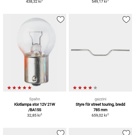
1
1
438,32 kr
549,17 kr
Spahn
gazzini
Klotlampa stor 12V 21W
Styre för street touring, bredd
/BA15S
785 mm
1
1
32,85 kr
659,02 kr