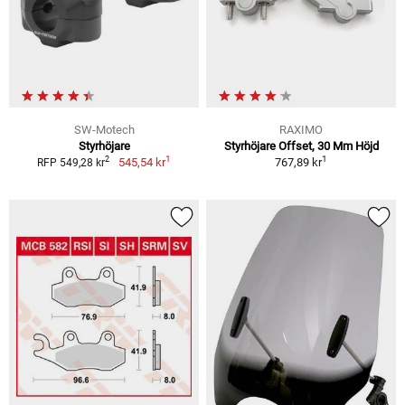
SW-Motech
RAXIMO
Styrhöjare
Styrhöjare Offset, 30 Mm Höjd
1
1
2
545,54 kr
767,89 kr
RFP 549,28 kr