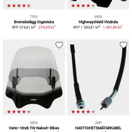
TRW
MRA
Bromsbelägg Organiska
Highwayshield Vindruta
1
1
2
2
219,05 kr
1 501,83 kr
RFP 374,61 kr
RFP 1 580,81 kr
MRA
JMP
Vario–Vindr. För Naked–Bikes
HASTIGHETSMÄTARKABEL