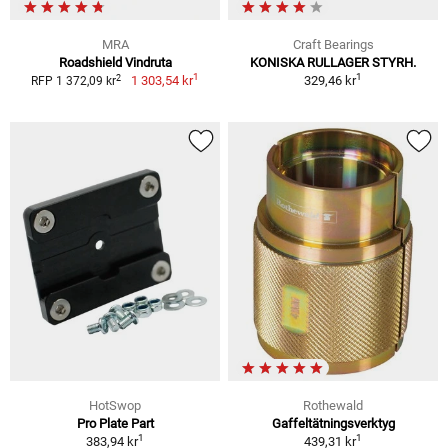
MRA
Craft Bearings
Roadshield Vindruta
KONISKA RULLAGER STYRH.
1
1
2
1 303,54 kr
329,46 kr
RFP 1 372,09 kr
HotSwop
Rothewald
Pro Plate Part
Gaffeltätningsverktyg
1
1
383,94 kr
439,31 kr