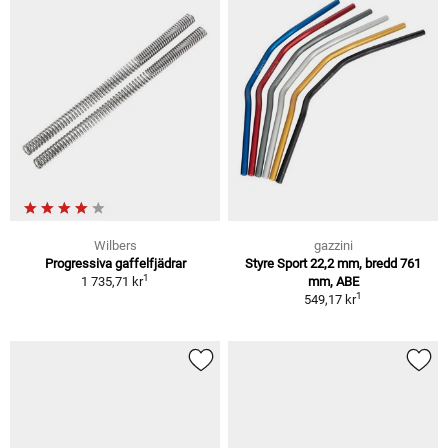
Wilbers
gazzini
Progressiva gaffelfjädrar
Styre Sport 22,2 mm, bredd 761
1
1 735,71 kr
mm, ABE
1
549,17 kr