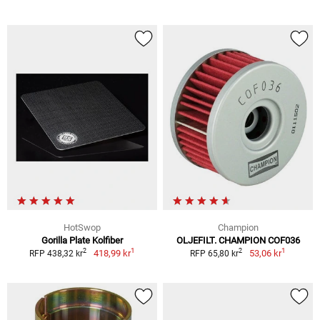
HotSwop
Champion
Gorilla Plate Kolfiber
OLJEFILT. CHAMPION COF036
1
1
2
2
418,99 kr
53,06 kr
RFP 438,32 kr
RFP 65,80 kr