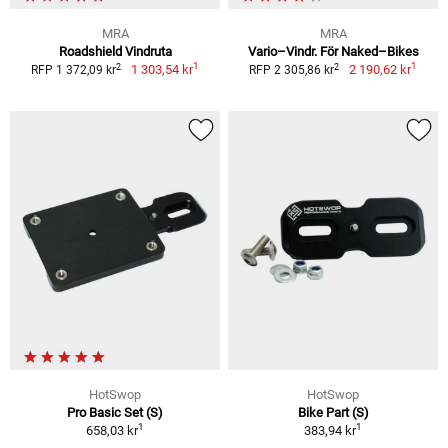
MRA
MRA
Roadshield Vindruta
Vario–Vindr. För Naked–Bikes
1
1
2
2
1 303,54 kr
2 190,62 kr
RFP 1 372,09 kr
RFP 2 305,86 kr
HotSwop
HotSwop
Pro Basic Set (S)
Bike Part (S)
1
1
658,03 kr
383,94 kr