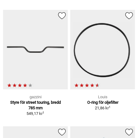
gazzini
Louis
Styre för street touring, bredd
O-ring för oljefilter
1
785 mm
21,86 kr
1
549,17 kr