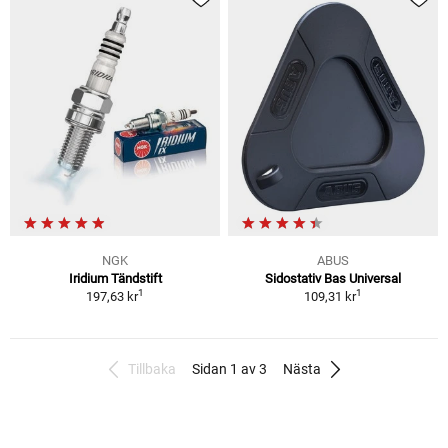
NGK
ABUS
Iridium Tändstift
Sidostativ Bas Universal
1
1
197,63 kr
109,31 kr
Tillbaka
Sidan 1 av 3
Nästa