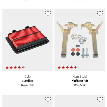
Delo
Kern-Stabi
Luftfilter
Klofäste För
1
1
164,67 kr
603,65 kr