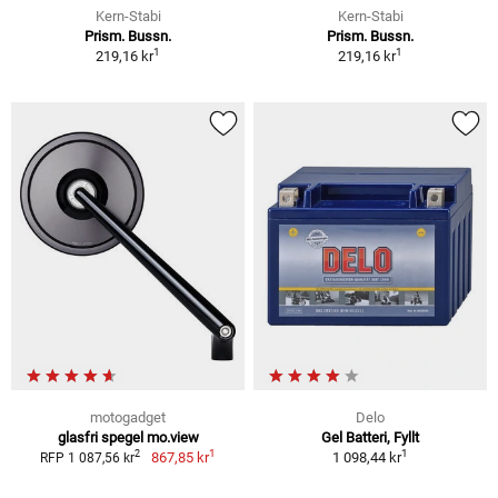
Kern-Stabi
Kern-Stabi
Prism. Bussn.
Prism. Bussn.
1
1
219,16 kr
219,16 kr
motogadget
Delo
glasfri spegel mo.view
Gel Batteri, Fyllt
1
1
2
867,85 kr
1 098,44 kr
RFP 1 087,56 kr