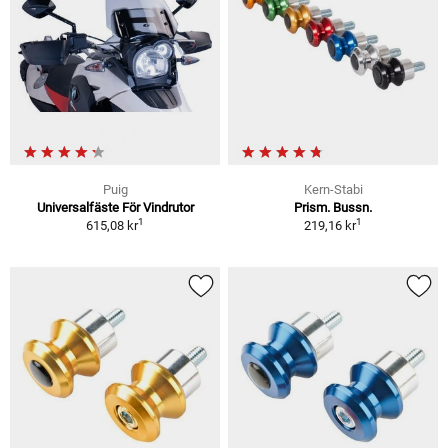
Puig
Kern-Stabi
Universalfäste För Vindrutor
Prism. Bussn.
1
1
615,08 kr
219,16 kr