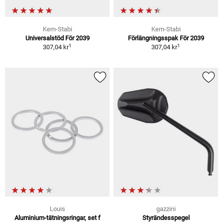
Kern-Stabi
Kern-Stabi
Universalstöd För 2039
Förlängningsspak För 2039
1
1
307,04 kr
307,04 kr
Louis
gazzini
Aluminium-tätningsringar, set f
Styrändesspegel