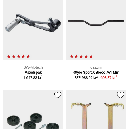
SW-Motech
gazzini
Växelspak
-Styre Sport X Bredd 761 Mm
1
1
2
1 647,83 kr
603,87 kr
RFP 988,59 kr