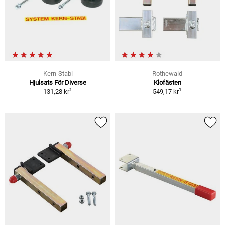
Kern-Stabi
Rothewald
Hjulsats För Diverse
Klofästen
1
1
131,28 kr
549,17 kr