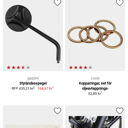
gazzini
Louis
Styrändesspegel
Kopparringar, set för
1
2
164,67 kr
oljeavtappnings-
RFP 439,31 kr
1
32,85 kr