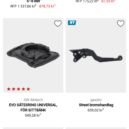
2
5–8 liter
87,55 kr
RFP 175,22 kr
1
2
878,73 kr
RFP 1 537,86 kr
NY
SW-Motech
gazzini
EVO SÄTESRING UNIVERSAL,
Street bromshandtag
1
FÖR SITTBÄNK
659,02 kr
1
549,28 kr