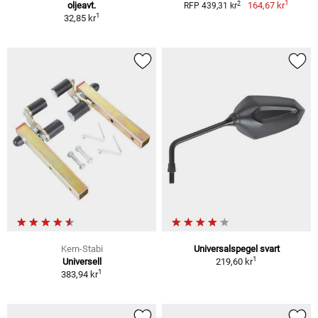
1
2
oljeavt.
164,67 kr
RFP 439,31 kr
1
32,85 kr
Kern-Stabi
Universalspegel svart
1
Universell
219,60 kr
1
383,94 kr