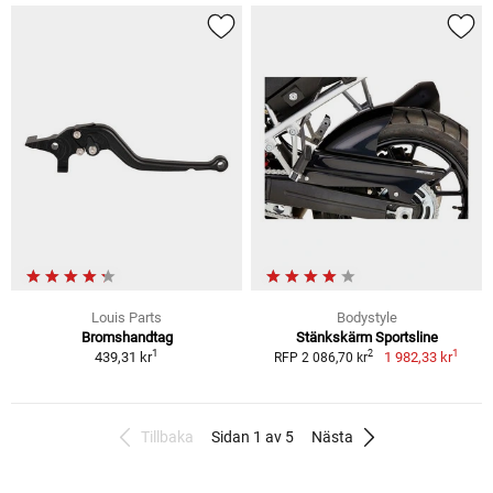
Louis Parts
Bodystyle
Bromshandtag
Stänkskärm Sportsline
1
1
2
439,31 kr
1 982,33 kr
RFP 2 086,70 kr
Tillbaka
Sidan 1 av 5
Nästa