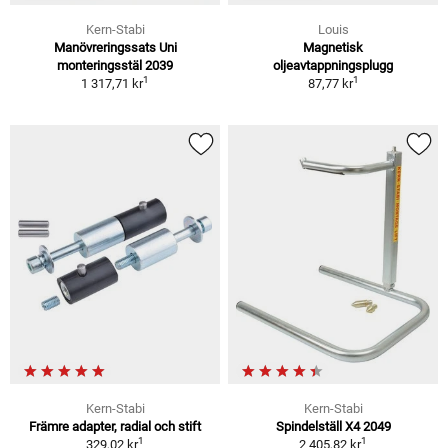
Kern-Stabi
Louis
Manövreringssats Uni
Magnetisk
monteringsstäl 2039
oljeavtappningsplugg
1
1
1 317,71 kr
87,77 kr
Kern-Stabi
Kern-Stabi
Främre adapter, radial och stift
Spindelställ X4 2049
1
1
329,02 kr
2 405,82 kr