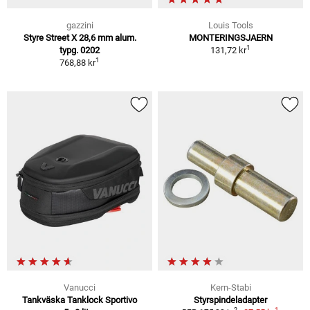
gazzini
Louis Tools
Styre Street X 28,6 mm alum.
MONTERINGSJAERN
1
typg. 0202
131,72 kr
1
768,88 kr
Vanucci
Kern-Stabi
Tankväska Tanklock Sportivo
Styrspindeladapter
1