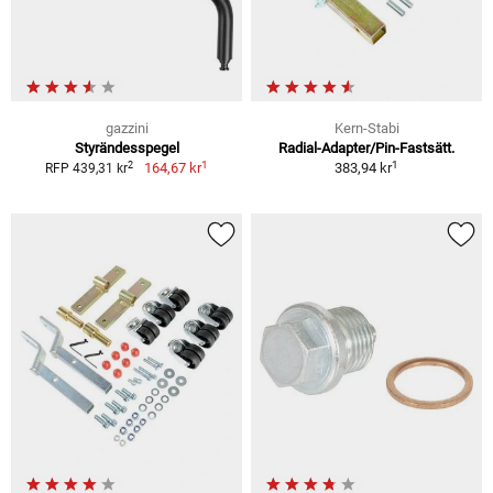
gazzini
Kern-Stabi
Styrändesspegel
Radial-Adapter/Pin-Fastsätt.
1
1
2
164,67 kr
383,94 kr
RFP 439,31 kr