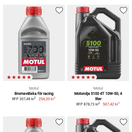
Motul
Motul
Bromsvätska för racing
Motorolja 5100 4T 10W-50, 4
1
2
254,20 kr
liter
RFP 307,48 kr
1
2
507,42 kr
RFP 878,73 kr