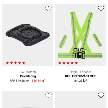
SW-Motech
Origin-Outdoors
Pro Sitsring
REFLEKTORVÄST SET
1
1
2
545,54 kr
164,23 kr
RFP 549,28 kr