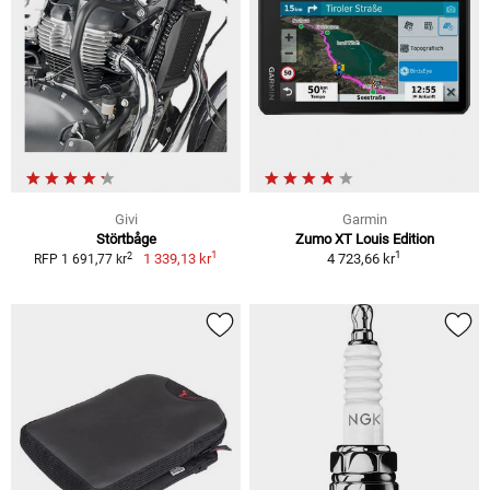
Givi
Garmin
Störtbåge
Zumo XT Louis Edition
1
1
2
1 339,13 kr
4 723,66 kr
RFP 1 691,77 kr