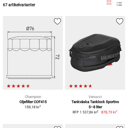
67 artikelvarianter
Champion
Vanucci
Oljefilter COF415
Tankväska Tanklock Sportivo
1
159,18 kr
5–8 liter
1
2
878,73 kr
RFP 1 537,86 kr