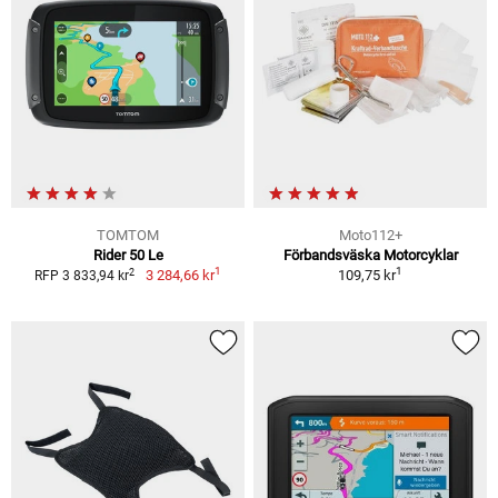
TOMTOM
Moto112+
Rider 50 Le
Förbandsväska Motorcyklar
1
1
2
3 284,66 kr
109,75 kr
RFP 3 833,94 kr