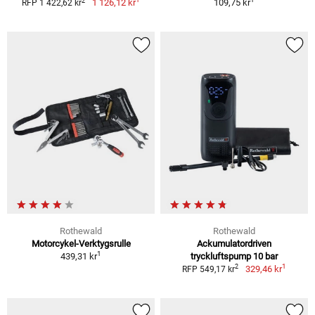
2
1 126,12 kr
109,75 kr
RFP 1 422,62 kr
Rothewald
Rothewald
Motorcykel-Verktygsrulle
Ackumulatordriven
1
439,31 kr
tryckluftspump 10 bar
1
2
329,46 kr
RFP 549,17 kr