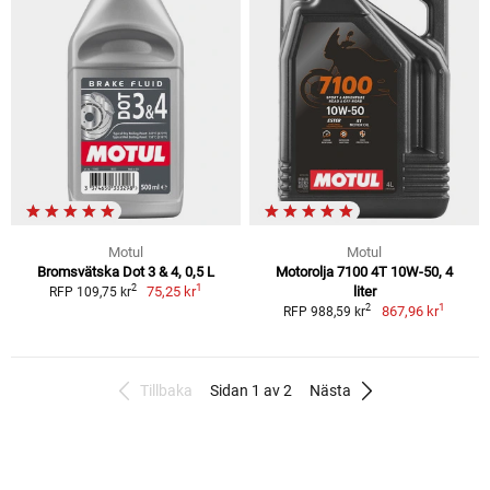
Motul
Motul
Bromsvätska Dot 3 & 4, 0,5 L
Motorolja 7100 4T 10W-50, 4
1
2
75,25 kr
liter
RFP 109,75 kr
1
2
867,96 kr
RFP 988,59 kr
Tillbaka
Sidan 1 av 2
Nästa