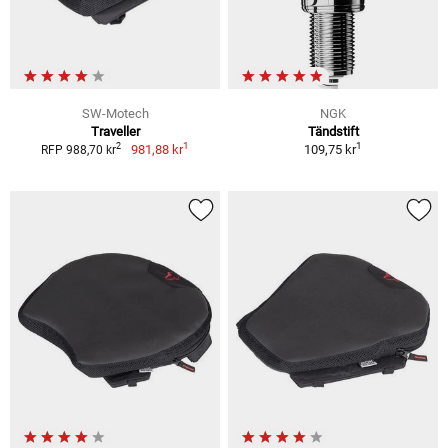
SW-Motech
NGK
Traveller
Tändstift
1
1
2
981,88 kr
109,75 kr
RFP 988,70 kr