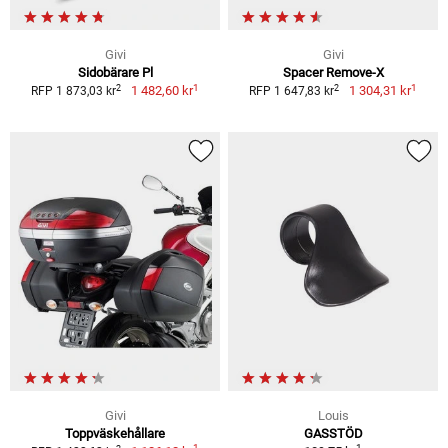
Givi
Givi
Sidobärare Pl
Spacer Remove-X
1
1
2
2
1 482,60 kr
1 304,31 kr
RFP 1 873,03 kr
RFP 1 647,83 kr
Givi
Louis
Toppväskehållare
GASSTÖD
1
1