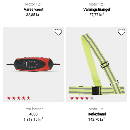
Moto112+
Moto112+
Varselvaest
Varningstriangel
1
1
32,85 kr
87,77 kr
ProCharger
Moto112+
4000
Reflexband
1
1
1 318,15 kr
142,70 kr