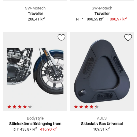
SW-Motech
SW-Motech
Traveller
Traveller
1
1
2
1 208,41 kr
1 090,97 kr
RFP 1 098,55 kr
Bodystyle
ABUS
Stänkskärmsförlängning fram
Sidostativ Bas Universal
1
1
2
416,90 kr
109,31 kr
RFP 438,87 kr