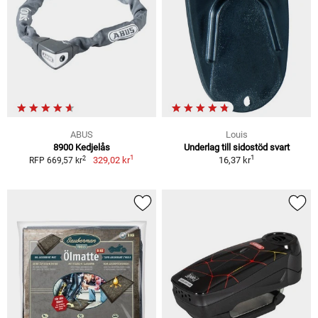
ABUS
Louis
8900 Kedjelås
Underlag till sidostöd svart
1
1
2
329,02 kr
16,37 kr
RFP 669,57 kr