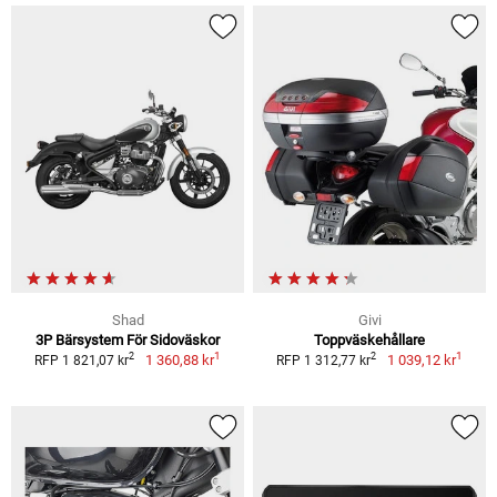
Shad
Givi
3P Bärsystem För Sidoväskor
Toppväskehållare
1
1
2
2
1 360,88 kr
1 039,12 kr
RFP 1 821,07 kr
RFP 1 312,77 kr