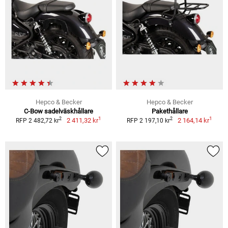
Hepco & Becker
Hepco & Becker
C-Bow sadelväskhållare
Pakethållare
1
1
2
2
2 411,32 kr
2 164,14 kr
RFP 2 482,72 kr
RFP 2 197,10 kr