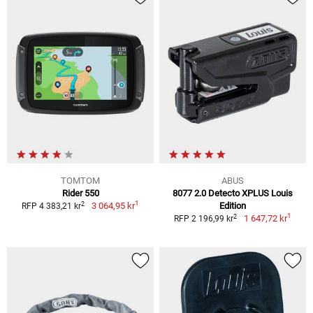
TOMTOM
ABUS
Rider 550
8077 2.0 Detecto XPLUS Louis
1
2
3 064,95 kr
Edition
RFP 4 383,21 kr
1
2
1 647,72 kr
RFP 2 196,99 kr