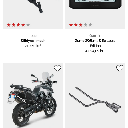
Louis
Garmin
Sittdyna i mesh
Zumo 396Lmt-S Eu Louis
1
219,60 kr
Edition
1
4 394,09 kr