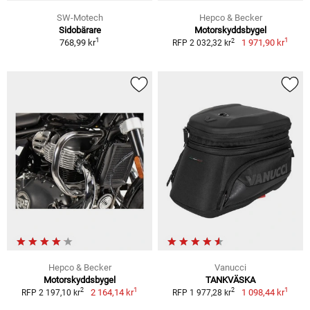
SW-Motech
Hepco & Becker
Sidobärare
Motorskyddsbygel
1
1
2
768,99 kr
1 971,90 kr
RFP 2 032,32 kr
Hepco & Becker
Vanucci
Motorskyddsbygel
TANKVÄSKA
1
1
2
2
2 164,14 kr
1 098,44 kr
RFP 2 197,10 kr
RFP 1 977,28 kr