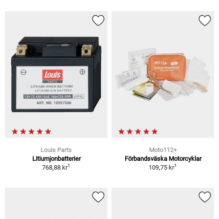
Louis Parts
Moto112+
Litiumjonbatterier
Förbandsväska Motorcyklar
1
1
768,88 kr
109,75 kr