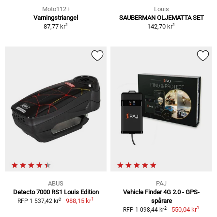
Moto112+
Louis
Varningstriangel
SAUBERMAN OLJEMATTA SET
1
1
87,77 kr
142,70 kr
ABUS
PAJ
Detecto 7000 RS1 Louis Edition
Vehicle Finder 4G 2.0 - GPS-
1
2
988,15 kr
spårare
RFP 1 537,42 kr
1
2
550,04 kr
RFP 1 098,44 kr