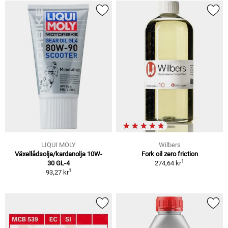
LIQUI MOLY
Wilbers
Växellådsolja/kardanolja 10W-
Fork oil zero friction
1
30 GL-4
274,64 kr
1
93,27 kr