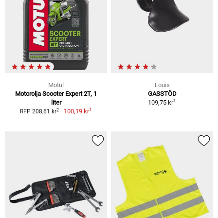
Motul
Louis
Motorolja Scooter Expert 2T, 1
GASSTÖD
1
liter
109,75 kr
1
2
100,19 kr
RFP 208,61 kr