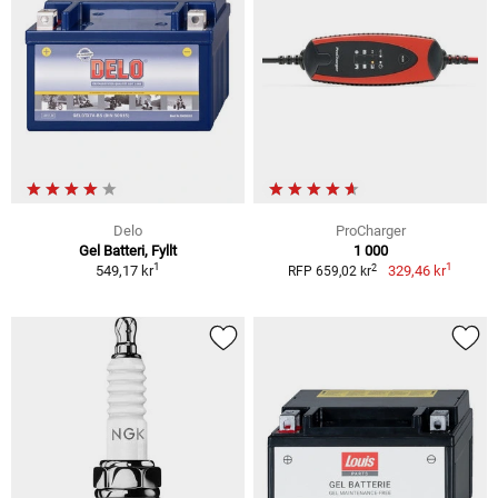
Delo
ProCharger
Gel Batteri, Fyllt
1 000
1
1
2
549,17 kr
329,46 kr
RFP 659,02 kr