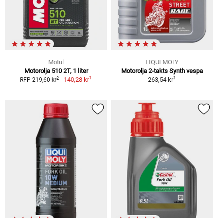
Motul
LIQUI MOLY
Motorolja 510 2T, 1 liter
Motorolja 2-takts Synth vespa
1
1
2
140,28 kr
263,54 kr
RFP 219,60 kr