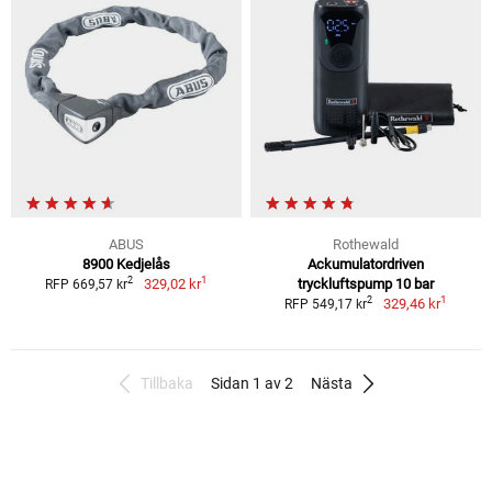
ABUS
Rothewald
8900 Kedjelås
Ackumulatordriven
1
2
329,02 kr
tryckluftspump 10 bar
RFP 669,57 kr
1
2
329,46 kr
RFP 549,17 kr
Tillbaka
Sidan 1 av 2
Nästa