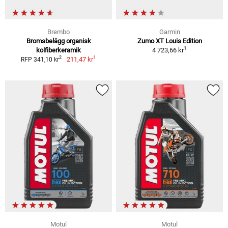
Brembo
Garmin
Bromsbelägg organisk
Zumo XT Louis Edition
1
kolfiberkeramik
4 723,66 kr
1
2
211,47 kr
RFP 341,10 kr
Motul
Motul