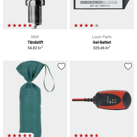
NGK
Louis Parts
Tändstift
Gel-Batteri
1
1
54,82 kr
329,46 kr