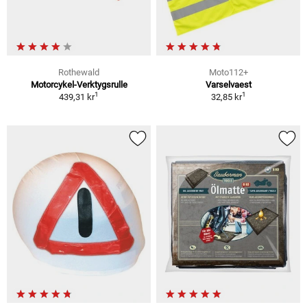
Rothewald
Moto112+
Motorcykel-Verktygsrulle
Varselvaest
1
1
439,31 kr
32,85 kr