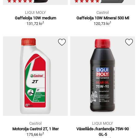
LIQUI MOLY
Castrol
Gaffelolja 10W medium
Gaffelolja 10W Mineral 500 Ml
1
1
131,72 kr
120,73 kr
Castrol
LIQUI MOLY
Motorolja Castrol 2T, 1 liter
Växellåds-/kardanolja 75W-90
1
175,66 kr
GL-5