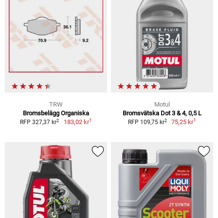
TRW
Motul
Bromsbelägg Organiska
Bromsvätska Dot 3 & 4, 0,5 L
1
1
2
2
183,02 kr
75,25 kr
RFP 327,37 kr
RFP 109,75 kr