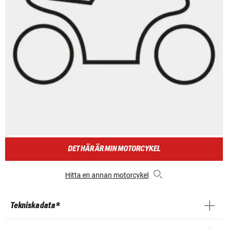
DET HÄR ÄR MIN MOTORCYKEL
Hitta en annan motorcykel
Tekniska data *