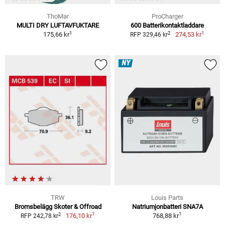
ThoMar
ProCharger
MULTI DRY LUFTAVFUKTARE
600 Batterikontaktladdare
1
1
2
175,66 kr
274,53 kr
RFP 329,46 kr
NY
TRW
Louis Parts
Bromsbelägg Skoter & Offroad
Natriumjonbatteri SNA7A
1
1
2
176,10 kr
768,88 kr
RFP 242,78 kr