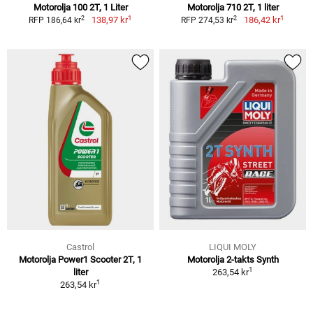
Motorolja 100 2T, 1 Liter
Motorolja 710 2T, 1 liter
1
1
2
2
138,97 kr
186,42 kr
RFP 186,64 kr
RFP 274,53 kr
Castrol
LIQUI MOLY
Motorolja Power1 Scooter 2T, 1
Motorolja 2-takts Synth
1
liter
263,54 kr
1
263,54 kr