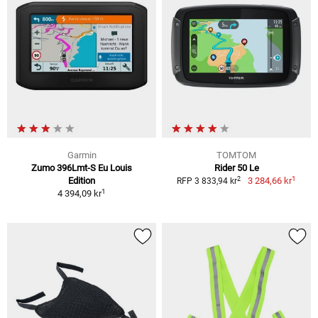
Garmin
TOMTOM
Zumo 396Lmt-S Eu Louis
Rider 50 Le
1
2
Edition
3 284,66 kr
RFP 3 833,94 kr
1
4 394,09 kr