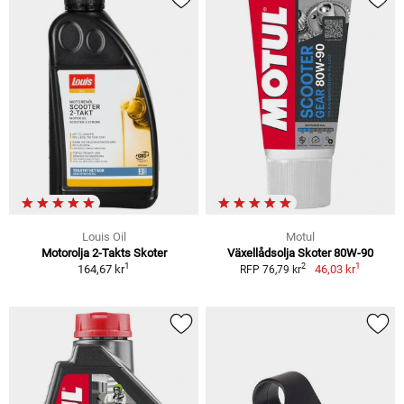
Louis Oil
Motul
Motorolja 2-Takts Skoter
Växellådsolja Skoter 80W-90
1
1
2
164,67 kr
46,03 kr
RFP 76,79 kr