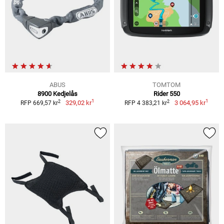
ABUS
TOMTOM
8900 Kedjelås
Rider 550
1
1
2
2
329,02 kr
3 064,95 kr
RFP 669,57 kr
RFP 4 383,21 kr