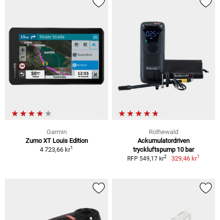
Garmin
Rothewald
Zumo XT Louis Edition
Ackumulatordriven
1
4 723,66 kr
tryckluftspump 10 bar
1
2
329,46 kr
RFP 549,17 kr