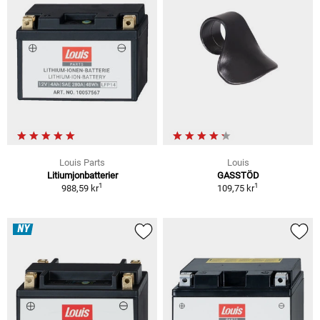
Louis Parts
Louis
Litiumjonbatterier
GASSTÖD
1
1
988,59 kr
109,75 kr
NY