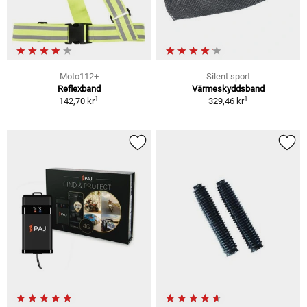
Moto112+
Silent sport
Reflexband
Värmeskyddsband
1
1
142,70 kr
329,46 kr