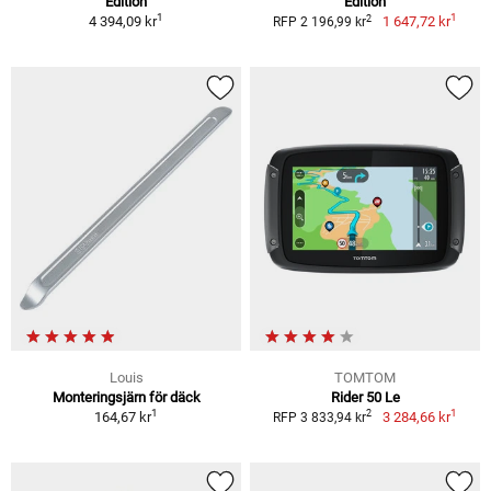
Edition
Edition
1
1
2
4 394,09 kr
1 647,72 kr
RFP 2 196,99 kr
Louis
TOMTOM
Monteringsjärn för däck
Rider 50 Le
1
1
2
164,67 kr
3 284,66 kr
RFP 3 833,94 kr