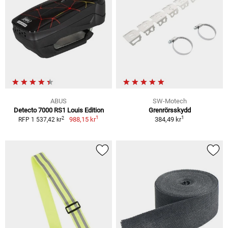
ABUS
SW-Motech
Detecto 7000 RS1 Louis Edition
Grenrörsskydd
1
1
2
988,15 kr
384,49 kr
RFP 1 537,42 kr