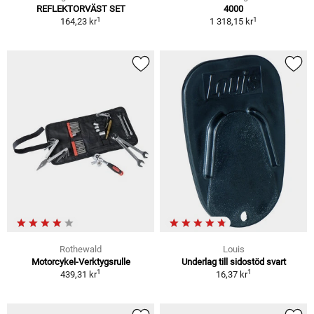
REFLEKTORVÄST SET
4000
1
1
164,23 kr
1 318,15 kr
Rothewald
Louis
Motorcykel-Verktygsrulle
Underlag till sidostöd svart
1
1
439,31 kr
16,37 kr