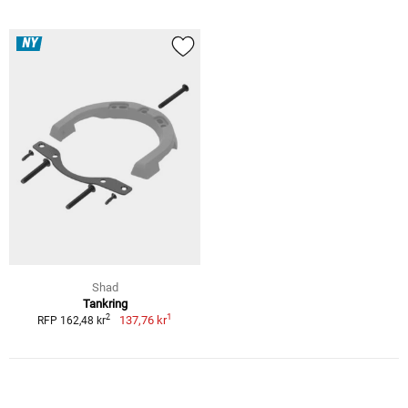
NY
Shad
Tankring
1
2
137,76 kr
RFP 162,48 kr