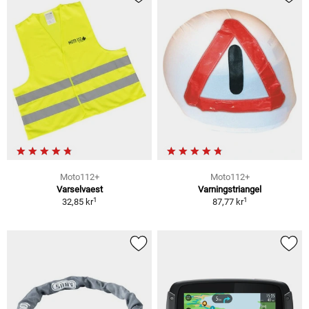
Moto112+
Moto112+
Varselvaest
Varningstriangel
1
1
32,85 kr
87,77 kr