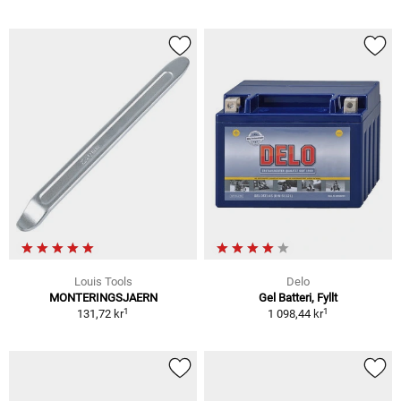
Louis Tools
Delo
MONTERINGSJAERN
Gel Batteri, Fyllt
1
1
131,72 kr
1 098,44 kr