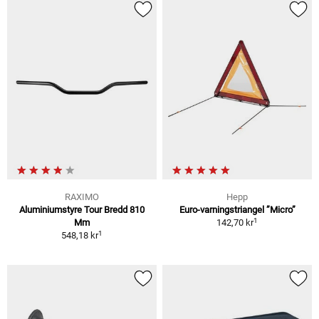
RAXIMO
Hepp
Aluminiumstyre Tour Bredd 810
Euro-varningstriangel ”Micro”
1
Mm
142,70 kr
1
548,18 kr