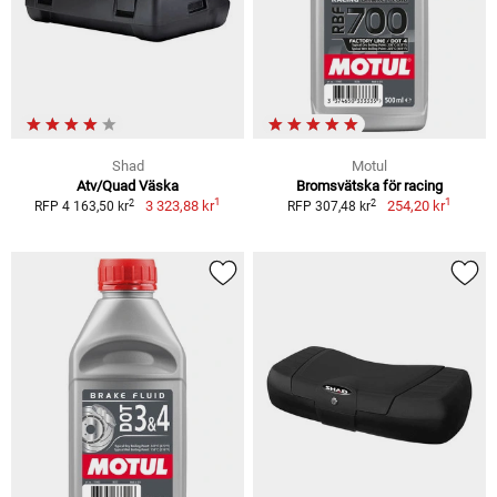
Shad
Motul
Atv/Quad Väska
Bromsvätska för racing
1
1
2
2
3 323,88 kr
254,20 kr
RFP 4 163,50 kr
RFP 307,48 kr