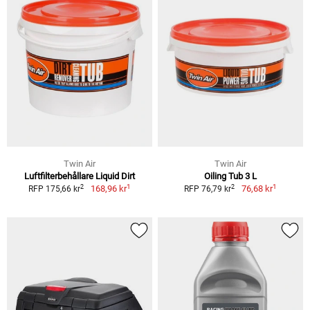
Twin Air
Twin Air
Luftfilterbehållare Liquid Dirt
Oiling Tub 3 L
1
1
2
2
168,96 kr
76,68 kr
RFP 175,66 kr
RFP 76,79 kr