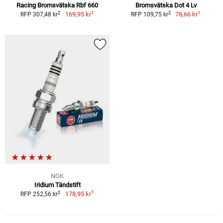
Racing Bromsvätska Rbf 660
Bromsvätska Dot 4 Lv
1
1
2
2
169,95 kr
78,66 kr
RFP 307,48 kr
RFP 109,75 kr
NGK
Iridium Tändstift
1
2
178,95 kr
RFP 252,56 kr