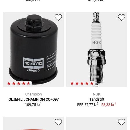
Champion
NGK
OLJEFILT. CHAMPION COF097
Tändstift
1
1
2
109,75 kr
58,33 kr
RFP 87,77 kr