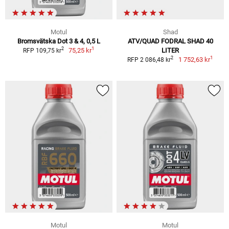
Motul
Shad
Bromsvätska Dot 3 & 4, 0,5 L
ATV/QUAD FODRAL SHAD 40
1
2
75,25 kr
LITER
RFP 109,75 kr
1
2
1 752,63 kr
RFP 2 086,48 kr
Motul
Motul