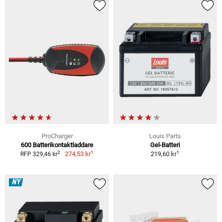
ProCharger
Louis Parts
600 Batterikontaktladdare
Gel-Batteri
1
1
2
274,53 kr
219,60 kr
RFP 329,46 kr
NY