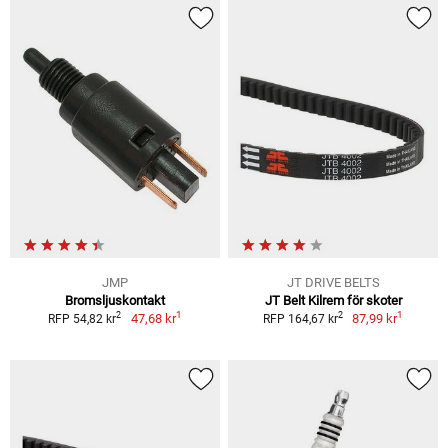
JMP
JT DRIVE BELTS
Bromsljuskontakt
JT Belt Kilrem för skoter
1
1
2
2
47,68 kr
87,99 kr
RFP 54,82 kr
RFP 164,67 kr