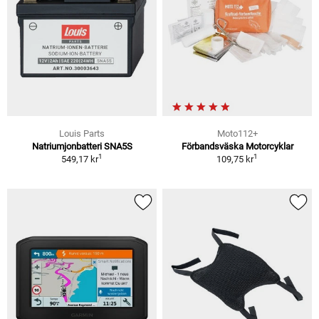
Louis Parts
Moto112+
Natriumjonbatteri SNA5S
Förbandsväska Motorcyklar
1
1
549,17 kr
109,75 kr