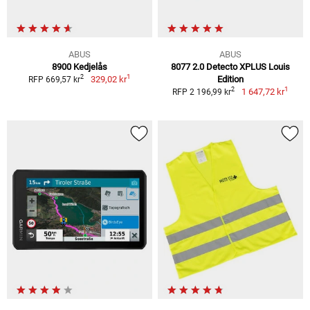
ABUS
ABUS
8900 Kedjelås
8077 2.0 Detecto XPLUS Louis
1
2
329,02 kr
Edition
RFP 669,57 kr
1
2
1 647,72 kr
RFP 2 196,99 kr