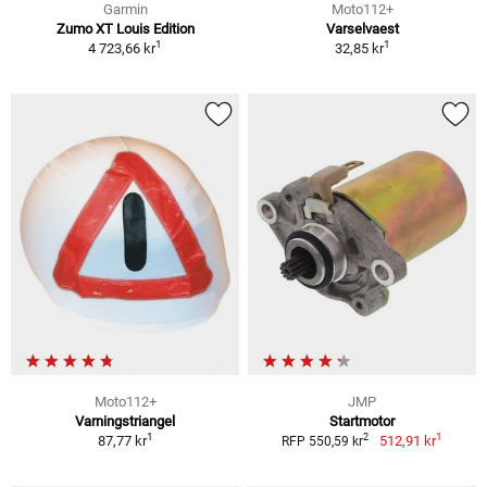
Garmin
Moto112+
Zumo XT Louis Edition
Varselvaest
1
1
4 723,66 kr
32,85 kr
Moto112+
JMP
Varningstriangel
Startmotor
1
1
2
87,77 kr
512,91 kr
RFP 550,59 kr