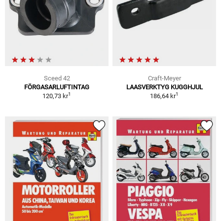
Sceed 42
Craft-Meyer
FÖRGASARLUFTINTAG
LAASVERKTYG KUGGHJUL
1
1
120,73 kr
186,64 kr