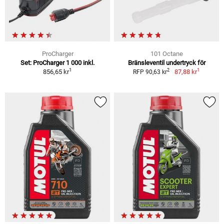
ProCharger
101 Octane
Set: ProCharger 1 000 inkl.
Bränsleventil undertryck för
1
1
2
856,65 kr
87,88 kr
RFP 90,63 kr