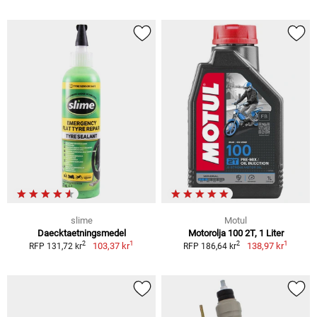
slime
Motul
Daecktaetningsmedel
Motorolja 100 2T, 1 Liter
1
1
2
2
103,37 kr
138,97 kr
RFP 131,72 kr
RFP 186,64 kr