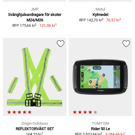
JMP
Motul
Svänghjulsavdragare för skoter
Kylmedel
1
2
M24/M26
76,57 kr
RFP 142,70 kr
1
2
131,06 kr
RFP 175,66 kr
Origin-Outdoors
TOMTOM
REFLEKTORVÄST SET
Rider 50 Le
1
1
2
164,23 kr
3 284,66 kr
RFP 3 833,94 kr