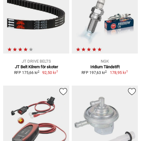
JT DRIVE BELTS
NGK
JT Belt Kilrem för skoter
Iridium Tändstift
1
1
2
2
92,50 kr
178,95 kr
RFP 175,66 kr
RFP 197,63 kr