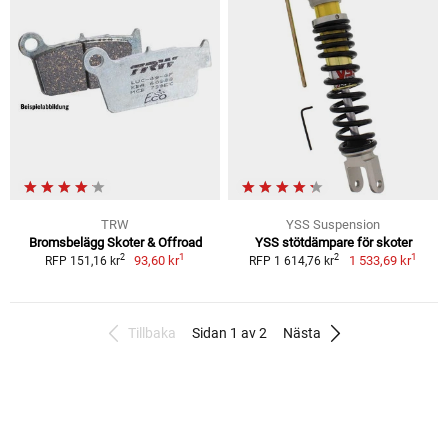
TRW
YSS Suspension
Bromsbelägg Skoter & Offroad
YSS stötdämpare för skoter
1
1
2
2
93,60 kr
1 533,69 kr
RFP 151,16 kr
RFP 1 614,76 kr
Tillbaka
Sidan 1 av 2
Nästa