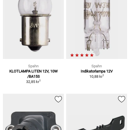
Spahn
Spahn
KLOTLAMPA LITEN 12V, 10W
Indikatorlampa 12V
1
/BA15S
10,88 kr
1
32,85 kr