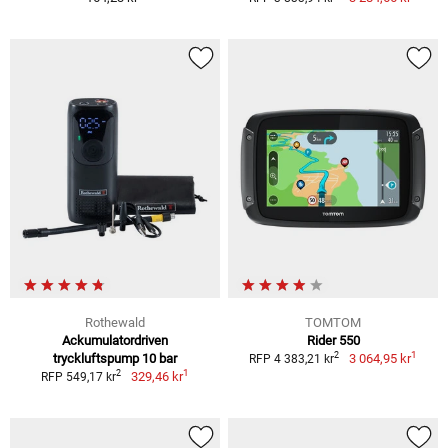
Rothewald
TOMTOM
Ackumulatordriven
Rider 550
1
2
tryckluftspump 10 bar
3 064,95 kr
RFP 4 383,21 kr
1
2
329,46 kr
RFP 549,17 kr