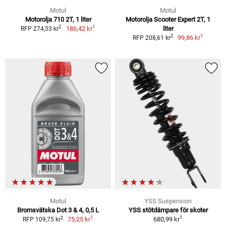
Motul
Motul
Motorolja 710 2T, 1 liter
Motorolja Scooter Expert 2T, 1
1
2
186,42 kr
liter
RFP 274,53 kr
1
2
99,86 kr
RFP 208,61 kr
Motul
YSS Suspension
Bromsvätska Dot 3 & 4, 0,5 L
YSS stötdämpare för skoter
1
1
2
75,25 kr
680,99 kr
RFP 109,75 kr