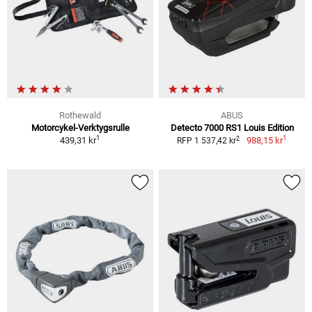
Rothewald
ABUS
Motorcykel-Verktygsrulle
Detecto 7000 RS1 Louis Edition
1
1
2
439,31 kr
988,15 kr
RFP 1 537,42 kr