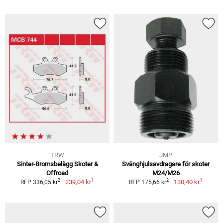
TRW
JMP
Sinter-Bromsbelägg Skoter &
Svänghjulsavdragare för skoter
Offroad
M24/M26
1
1
2
2
239,04 kr
130,40 kr
RFP 336,05 kr
RFP 175,66 kr