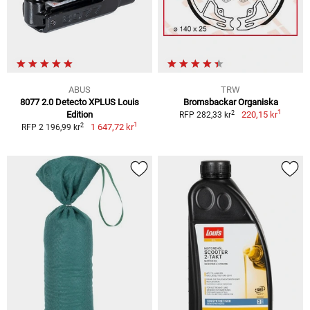
ABUS
TRW
8077 2.0 Detecto XPLUS Louis
Bromsbackar Organiska
1
2
Edition
220,15 kr
RFP 282,33 kr
1
2
1 647,72 kr
RFP 2 196,99 kr