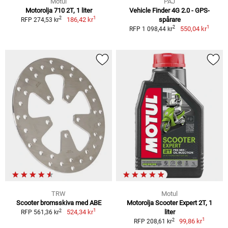
Motul
PAJ
Motorolja 710 2T, 1 liter
Vehicle Finder 4G 2.0 - GPS-
1
2
186,42 kr
spårare
RFP 274,53 kr
1
2
550,04 kr
RFP 1 098,44 kr
TRW
Motul
Scooter bromsskiva med ABE
Motorolja Scooter Expert 2T, 1
1
2
524,34 kr
liter
RFP 561,36 kr
1
2
99,86 kr
RFP 208,61 kr