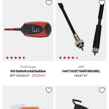
ProCharger
JMP
600 Batterikontaktladdare
HASTIGHETSMÄTARKABEL
1
1
2
274,53 kr
164,67 kr
RFP 329,46 kr