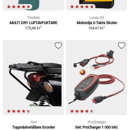
ThoMar
Louis Oil
MULTI DRY LUFTAVFUKTARE
Motorolja 2-Takts Skoter
1
1
175,66 kr
164,67 kr
Givi
ProCharger
Toppväskehållare Scooter
Set: ProCharger 1 000 inkl.