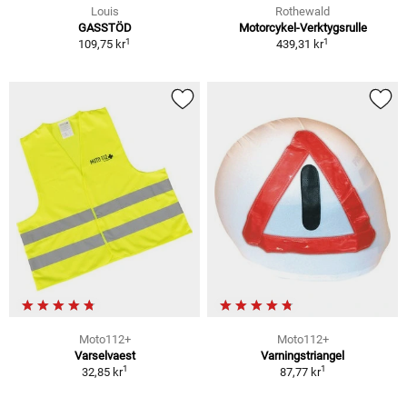
Louis
Rothewald
GASSTÖD
Motorcykel-Verktygsrulle
1
1
109,75 kr
439,31 kr
Moto112+
Moto112+
Varselvaest
Varningstriangel
1
1
32,85 kr
87,77 kr