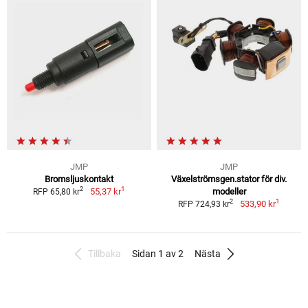
JMP
JMP
Bromsljuskontakt
Växelströmsgen.stator för div.
1
2
55,37 kr
modeller
RFP 65,80 kr
1
2
533,90 kr
RFP 724,93 kr
Tillbaka
Sidan 1 av 2
Nästa