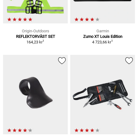
Origin-Outdoors
Garmin
REFLEKTORVÄST SET
Zumo XT Louis Edition
1
1
164,23 kr
4 723,66 kr