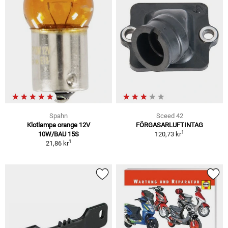
Spahn
Sceed 42
Klotlampa orange 12V
FÖRGASARLUFTINTAG
1
10W/BAU 15S
120,73 kr
1
21,86 kr