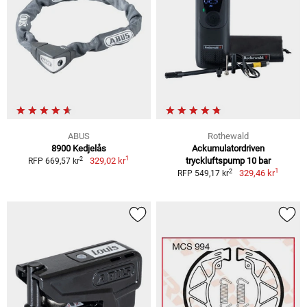
ABUS
Rothewald
8900 Kedjelås
Ackumulatordriven
1
2
329,02 kr
tryckluftspump 10 bar
RFP 669,57 kr
1
2
329,46 kr
RFP 549,17 kr