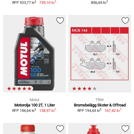
1
1
2
739,10 kr
856,65 kr
RFP 933,77 kr
Motul
TRW
Motorolja 100 2T, 1 Liter
Bromsbelägg Skoter & Offroad
1
1
2
2
138,97 kr
167,42 kr
RFP 186,64 kr
RFP 194,44 kr