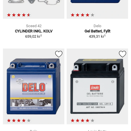
Sceed 42
Delo
CYLINDER INKL. KOLV
Gel Batteri, Fyllt
1
1
659,02 kr
439,31 kr