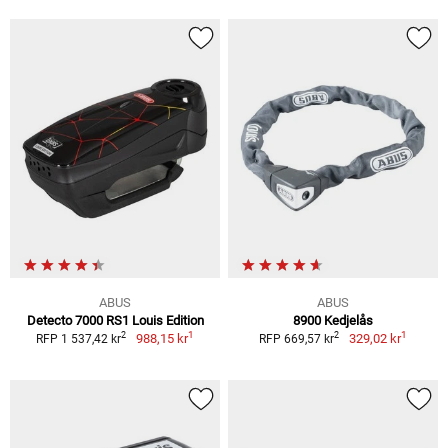
ABUS
ABUS
Detecto 7000 RS1 Louis Edition
8900 Kedjelås
1
1
2
2
988,15 kr
329,02 kr
RFP 1 537,42 kr
RFP 669,57 kr