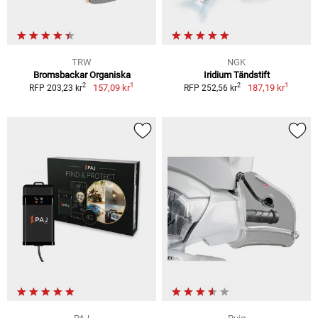
TRW
NGK
Bromsbackar Organiska
Iridium Tändstift
1
1
2
2
157,09 kr
187,19 kr
RFP 203,23 kr
RFP 252,56 kr