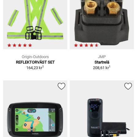
Origin-Outdoors
JMP
REFLEKTORVÄST SET
Startrelä
1
1
164,23 kr
208,61 kr