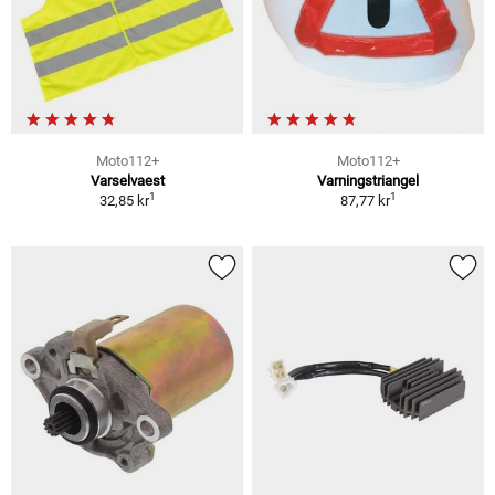
Moto112+
Moto112+
Varselvaest
Varningstriangel
1
1
32,85 kr
87,77 kr