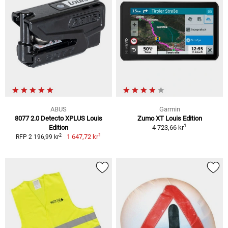
ABUS
Garmin
8077 2.0 Detecto XPLUS Louis
Zumo XT Louis Edition
1
Edition
4 723,66 kr
1
2
1 647,72 kr
RFP 2 196,99 kr