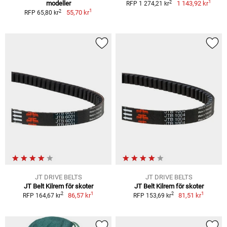
1
2
modeller
1 143,92 kr
RFP 1 274,21 kr
1
2
55,70 kr
RFP 65,80 kr
JT DRIVE BELTS
JT DRIVE BELTS
JT Belt Kilrem för skoter
JT Belt Kilrem för skoter
1
1
2
2
86,57 kr
81,51 kr
RFP 164,67 kr
RFP 153,69 kr