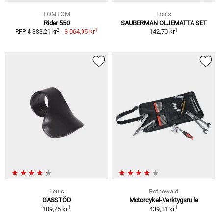
TOMTOM
Louis
Rider 550
SAUBERMAN OLJEMATTA SET
1
1
2
3 064,95 kr
142,70 kr
RFP 4 383,21 kr
Louis
Rothewald
GASSTÖD
Motorcykel-Verktygsrulle
1
1
109,75 kr
439,31 kr