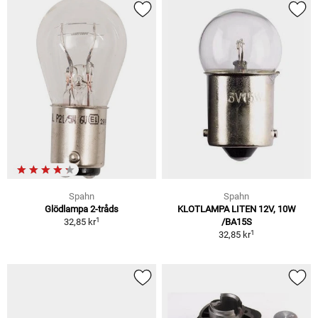
Spahn
Spahn
Glödlampa 2-tråds
KLOTLAMPA LITEN 12V, 10W
1
32,85 kr
/BA15S
1
32,85 kr