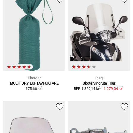
ThoMar
Puig
MULTI DRY LUFTAVFUKTARE
Skotervindruta Tour
1
1
2
175,66 kr
1 279,04 kr
RFP 1 329,14 kr