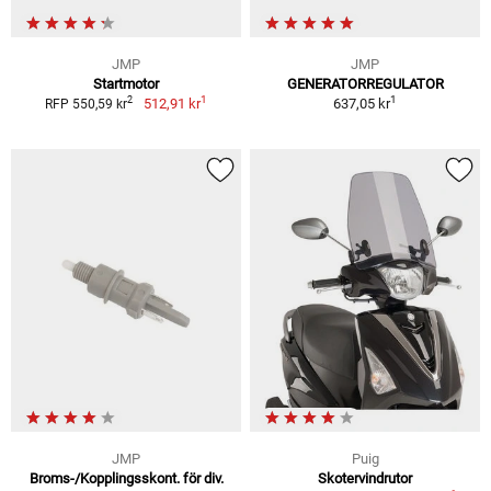
JMP
JMP
Startmotor
GENERATORREGULATOR
1
1
2
512,91 kr
637,05 kr
RFP 550,59 kr
JMP
Puig
Broms-/Kopplingsskont. för div.
Skotervindrutor