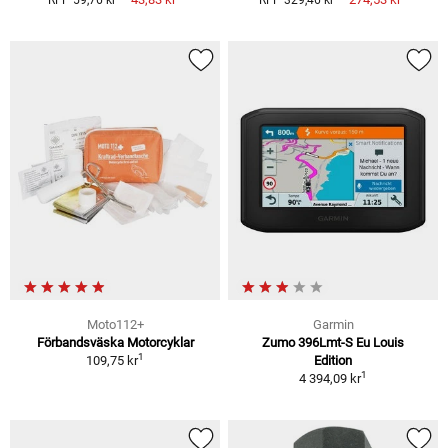
RFP 59,76 kr
RFP 329,46 kr
Moto112+
Garmin
Förbandsväska Motorcyklar
Zumo 396Lmt-S Eu Louis
1
109,75 kr
Edition
1
4 394,09 kr