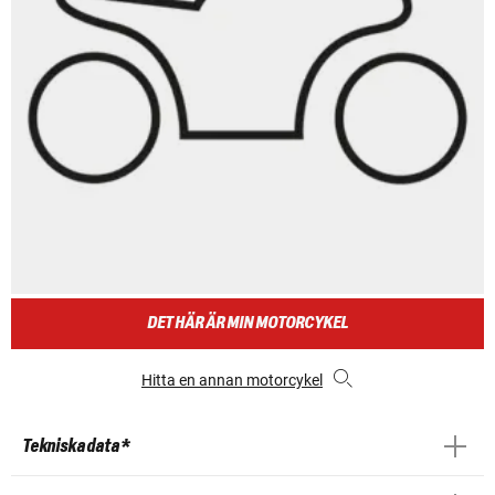
DET HÄR ÄR MIN MOTORCYKEL
Hitta en annan motorcykel
Tekniska data *