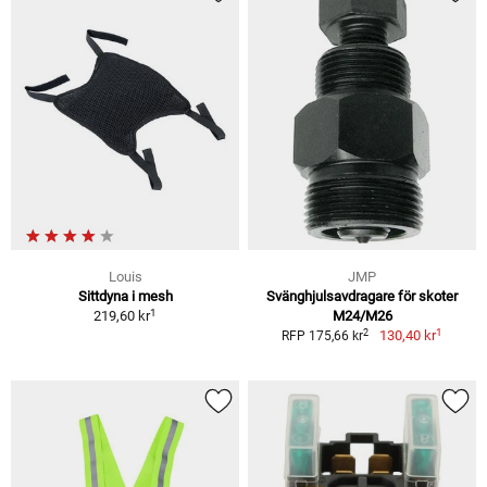
Louis
JMP
Sittdyna i mesh
Svänghjulsavdragare för skoter
1
219,60 kr
M24/M26
1
2
130,40 kr
RFP 175,66 kr