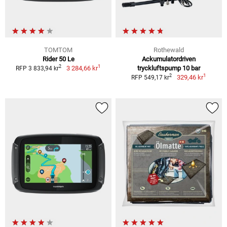
TOMTOM
Rothewald
Rider 50 Le
Ackumulatordriven
1
2
3 284,66 kr
tryckluftspump 10 bar
RFP 3 833,94 kr
1
2
329,46 kr
RFP 549,17 kr