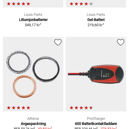
Louis Parts
Louis Parts
Litiumjonbatterier
Gel-Batteri
1
1
549,17 kr
219,60 kr
Athena
ProCharger
Avgaspackning
600 Batterikontaktladdare
1
1
2
2
43,83 kr
274,53 kr