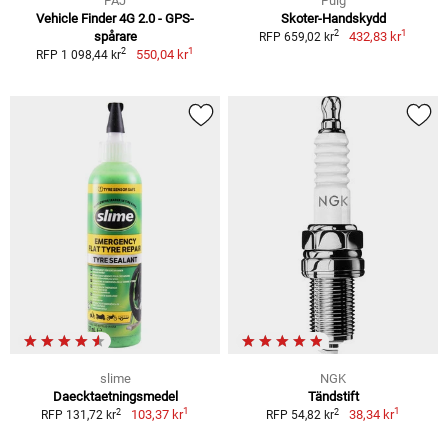
PAJ
Puig
Vehicle Finder 4G 2.0 - GPS-
Skoter-Handskydd
1
2
spårare
432,83 kr
RFP 659,02 kr
1
2
550,04 kr
RFP 1 098,44 kr
slime
NGK
Daecktaetningsmedel
Tändstift
1
1
2
2
103,37 kr
38,34 kr
RFP 131,72 kr
RFP 54,82 kr