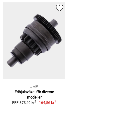
JMP
Frihjulsväxel för diverse
modeller
1
2
164,56 kr
RFP 373,40 kr