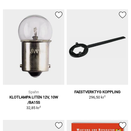
Spahn
FAESTVERKTYG KOPPLING
1
KLOTLAMPA LITEN 12V, 10W
296,50 kr
/BA15S
1
32,85 kr