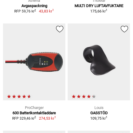
Athena
ThoMar
Avgaspackning
MULTI DRY LUFTAVFUKTARE
1
1
2
43,83 kr
175,66 kr
RFP 59,76 kr
ProCharger
Louis
600 Batterikontaktladdare
GASSTÖD
1
1
2
274,53 kr
109,75 kr
RFP 329,46 kr