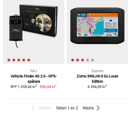
PAJ
Garmin
Vehicle Finder 4G 2.0 - GPS-
Zumo 396Lmt-S Eu Louis
spårare
Edition
1
1
2
550,04 kr
4 394,09 kr
RFP 1 098,44 kr
Tillbaka
Sidan 1 av 2
Nästa