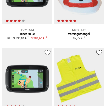
TOMTOM
Moto112+
Rider 50 Le
Varningstriangel
1
1
2
3 284,66 kr
87,77 kr
RFP 3 833,94 kr