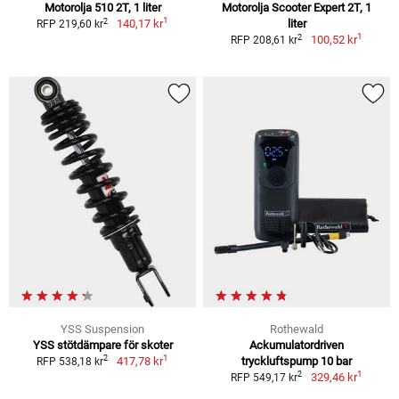
Motorolja 510 2T, 1 liter
Motorolja Scooter Expert 2T, 1
1
2
140,17 kr
liter
RFP 219,60 kr
1
2
100,52 kr
RFP 208,61 kr
YSS Suspension
Rothewald
YSS stötdämpare för skoter
Ackumulatordriven
1
2
417,78 kr
tryckluftspump 10 bar
RFP 538,18 kr
1
2
329,46 kr
RFP 549,17 kr