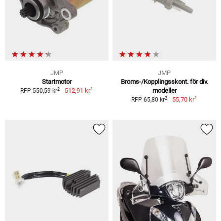
JMP
JMP
Startmotor
Broms-/Kopplingsskont. för div.
1
2
512,91 kr
modeller
RFP 550,59 kr
1
2
55,70 kr
RFP 65,80 kr