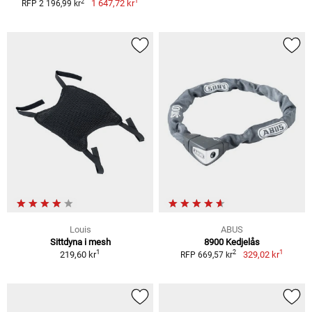
1
2
1 647,72 kr
RFP 2 196,99 kr
Louis
ABUS
Sittdyna i mesh
8900 Kedjelås
1
1
2
219,60 kr
329,02 kr
RFP 669,57 kr