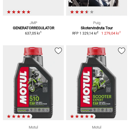
JMP
Puig
GENERATORREGULATOR
Skotervindruta Tour
1
1
2
637,05 kr
1 279,04 kr
RFP 1 329,14 kr
Motul
Motul