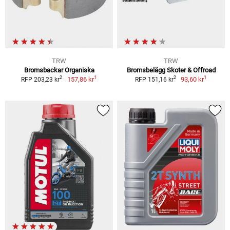
TRW
TRW
Bromsbackar Organiska
Bromsbelägg Skoter & Offroad
1
1
2
2
157,86 kr
93,60 kr
RFP 203,23 kr
RFP 151,16 kr