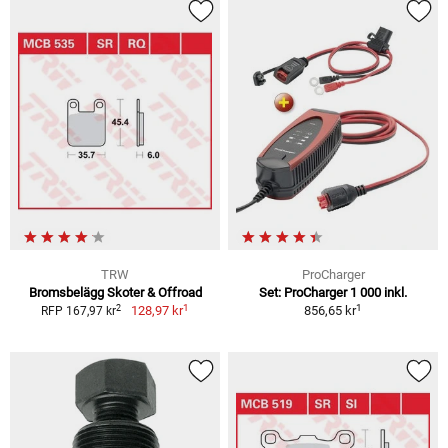
TRW
ProCharger
Bromsbelägg Skoter & Offroad
Set: ProCharger 1 000 inkl.
1
1
2
128,97 kr
856,65 kr
RFP 167,97 kr