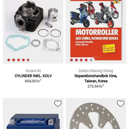
Sceed 42
Delius Klasing Verlag
CYLINDER INKL. KOLV
Reparationshandbok Kina,
1
604,09 kr
Taiwan, Korea
1
273,54 kr