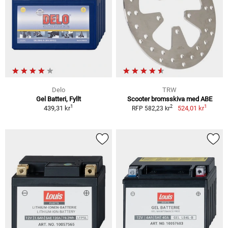
Delo
TRW
Gel Batteri, Fyllt
Scooter bromsskiva med ABE
1
1
2
439,31 kr
524,01 kr
RFP 582,23 kr