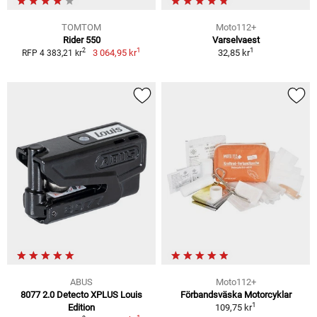
TOMTOM
Moto112+
Rider 550
Varselvaest
1
1
2
3 064,95 kr
32,85 kr
RFP 4 383,21 kr
ABUS
Moto112+
8077 2.0 Detecto XPLUS Louis
Förbandsväska Motorcyklar
1
Edition
109,75 kr