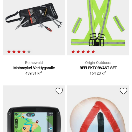
Rothewald
Origin-Outdoors
Motorcykel-Verktygsrulle
REFLEKTORVÄST SET
1
1
439,31 kr
164,23 kr