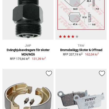
JMP
TRW
Svänghjulsavdragare för skoter
Bromsbelägg Skoter & Offroad
1
2
M24/M26
162,04 kr
RFP 207,19 kr
1
2
131,39 kr
RFP 175,66 kr