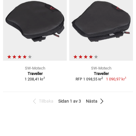
SW-Motech
SW-Motech
Traveller
Traveller
1
1
2
1 208,41 kr
1 090,97 kr
RFP 1 098,55 kr
Tillbaka
Sidan 1 av 3
Nästa