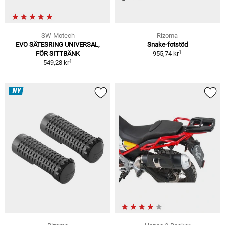
SW-Motech
Rizoma
EVO SÄTESRING UNIVERSAL,
Snake-fotstöd
1
FÖR SITTBÄNK
955,74 kr
1
549,28 kr
NY