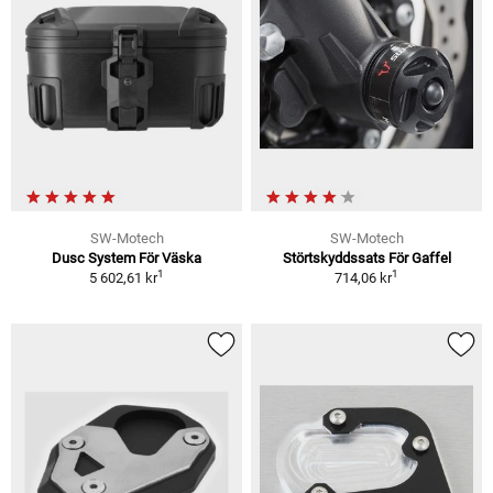
SW-Motech
SW-Motech
Dusc System För Väska
Störtskyddssats För Gaffel
1
1
5 602,61 kr
714,06 kr