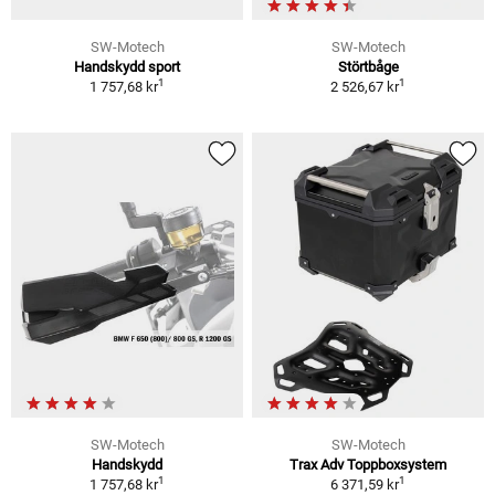
SW-Motech
SW-Motech
Handskydd sport
Störtbåge
1
1
1 757,68 kr
2 526,67 kr
SW-Motech
SW-Motech
Handskydd
Trax Adv Toppboxsystem
1
1
1 757,68 kr
6 371,59 kr