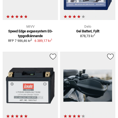
MIVV
Delo
Speed Edge avgassystem EG-
Gel Batteri, Fyllt
1
typgodkännande
878,73 kr
1
2
6 389,17 kr
RFP 7 986,46 kr