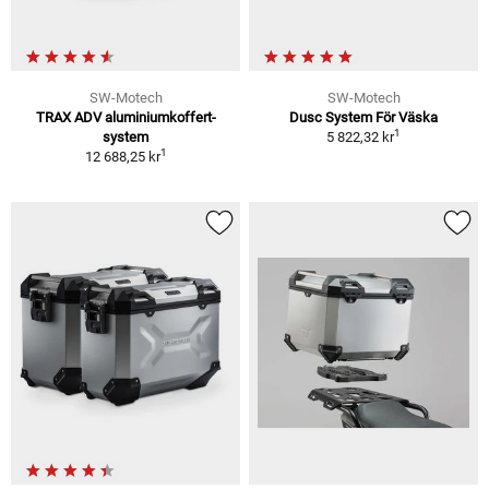
SW-Motech
SW-Motech
TRAX ADV aluminiumkoffert-
Dusc System För Väska
1
system
5 822,32 kr
1
12 688,25 kr