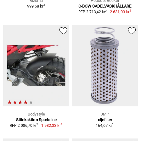
Rizoma
Hepco & Becker
1
999,68 kr
C-BOW SADELVÄSKHÅLLARE
1
2
2 631,03 kr
RFP 2 713,42 kr
Bodystyle
JMP
Stänkskärm Sportsline
oljefilter
1
1
2
1 982,33 kr
164,67 kr
RFP 2 086,70 kr