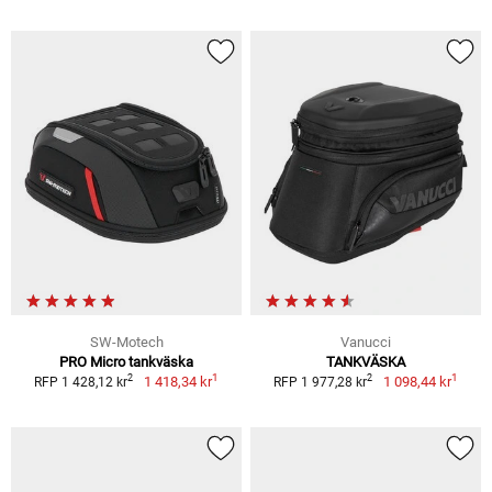
SW-Motech
Vanucci
PRO Micro tankväska
TANKVÄSKA
1
1
2
2
1 418,34 kr
1 098,44 kr
RFP 1 428,12 kr
RFP 1 977,28 kr