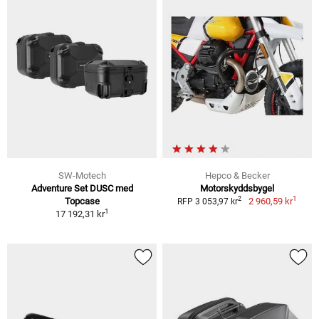
SW-Motech
Hepco & Becker
Adventure Set DUSC med
Motorskyddsbygel
1
2
Topcase
2 960,59 kr
RFP 3 053,97 kr
1
17 192,31 kr