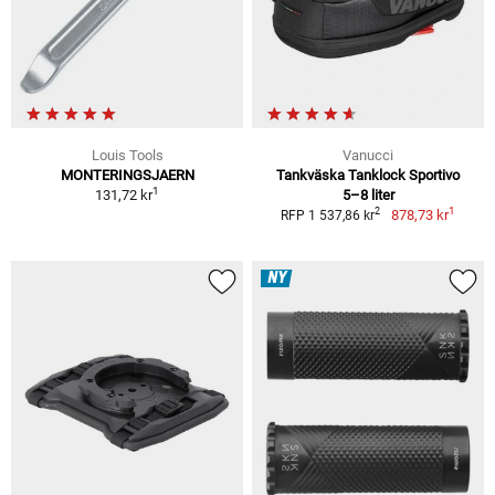
Louis Tools
Vanucci
MONTERINGSJAERN
Tankväska Tanklock Sportivo
1
131,72 kr
5–8 liter
1
2
878,73 kr
RFP 1 537,86 kr
NY