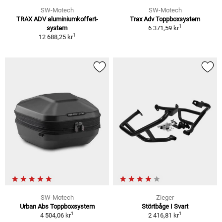
SW-Motech
SW-Motech
TRAX ADV aluminiumkoffert-
Trax Adv Toppboxsystem
1
system
6 371,59 kr
1
12 688,25 kr
SW-Motech
Zieger
Urban Abs Toppboxsystem
Störtbåge I Svart
1
1
4 504,06 kr
2 416,81 kr