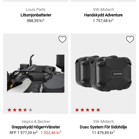
Louis Parts
SW-Motech
Litiumjonbatterier
Handskydd Adventure
1
1
988,59 kr
1 757,68 kr
Hepco & Becker
SW-Motech
Greppskydd Höger+Vänster
Dusc System För Sidohölje
1
1
2
1 922,46 kr
11 479,85 kr
RFP 1 977,39 kr