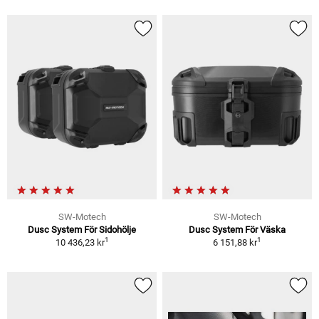
SW-Motech
SW-Motech
Dusc System För Sidohölje
Dusc System För Väska
1
1
10 436,23 kr
6 151,88 kr