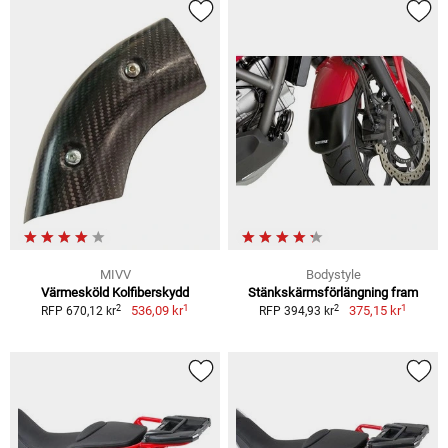
MIVV
Bodystyle
Värmesköld Kolfiberskydd
Stänkskärmsförlängning fram
1
1
2
2
536,09 kr
375,15 kr
RFP 670,12 kr
RFP 394,93 kr