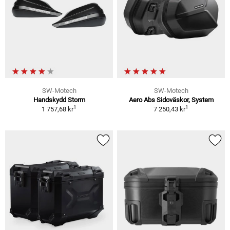
SW-Motech
SW-Motech
Handskydd Storm
Aero Abs Sidoväskor, System
1
1
1 757,68 kr
7 250,43 kr