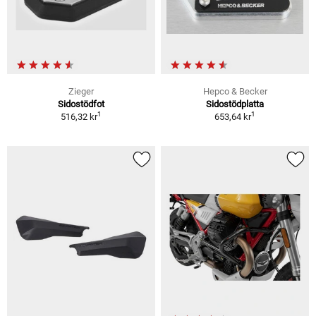
Zieger
Hepco & Becker
Sidostödfot
Sidostödplatta
1
1
516,32 kr
653,64 kr