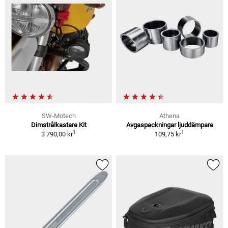
SW-Motech
Athena
Dimstrålkastare Kit
Avgaspackningar ljuddämpare
1
1
3 790,00 kr
109,75 kr