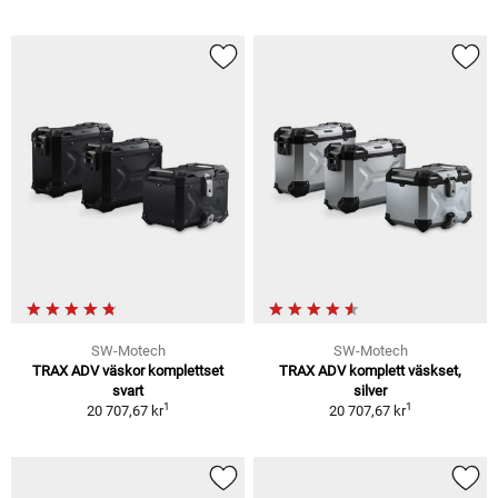
SW-Motech
SW-Motech
TRAX ADV väskor komplettset
TRAX ADV komplett väskset,
svart
silver
1
1
20 707,67 kr
20 707,67 kr