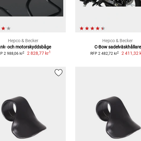
Hepco & Becker
Hepco & Becker
ank- och motorskyddsbåge
C-Bow sadelväskhållare
1
2 828,77 kr
2 411,32 
2
2
P 2 988,06 kr
RFP 2 482,72 kr