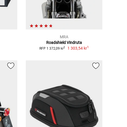
MRA
Roadshield Vindruta
1
1 303,54 kr
2
RFP 1 372,09 kr