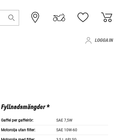
LOGGA IN
Fyllnadsmängder *
Gaffel per gaffelrör:
SAE 7,5W
Motorolja utan filter:
SAE 10W-60
Motorolja med filter:
3,5 L API SG