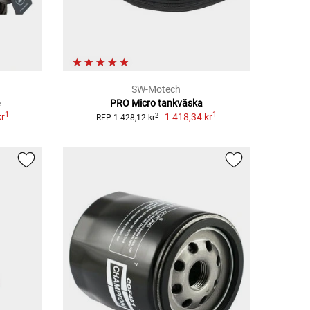
SW-Motech
PRO Micro tankväska
1
1
kr
1 418,34 kr
2
RFP 1 428,12 kr