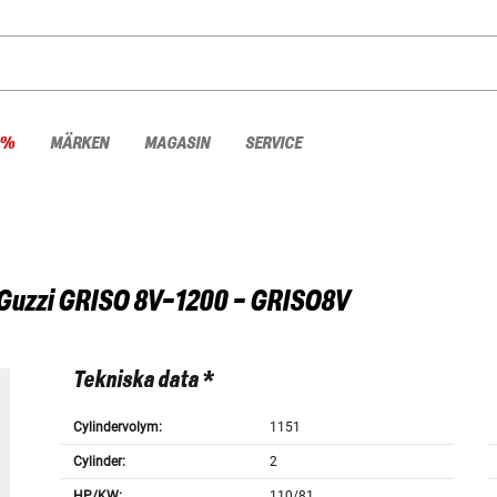
 %
MÄRKEN
MAGASIN
SERVICE
Guzzi
GRISO 8V-1200 - GRISO8V
Tekniska data *
Cylindervolym:
1151
Cylinder:
2
HP/KW:
110/81