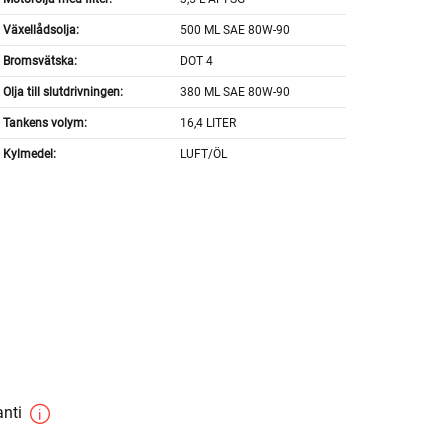
Växellådsolja:
500 ML SAE 80W-90
Bromsvätska:
DOT 4
Olja till slutdrivningen:
380 ML SAE 80W-90
Tankens volym:
16,4 LITER
Kylmedel:
LUFT/ÖL
anti