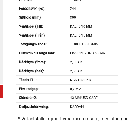
Fordonsvikt (kg):
244
Sitthöjd (mm):
800
Ventilspel (Till):
KALT 0,10 MM
Ventilspel (Från):
KALT 0,15 MM
Tomgångsvarvtal:
1100 ± 100 U/MIN
Luftskruv till förgasare:
EINSPRITZUNG 50 MM
Däcktryck (fram):
2,3 BAR
Däcktryck (bak):
2,5 BAR
Tändstift 1:
NGK CR8EKB
Elektrodgap:
0,7 MM
Ståndrör Ø:
43 MM USD-GABEL
Kedja/slutdrivning:
KARDAN
* Vi fastställer uppgifterna med omsorg, men utan gar