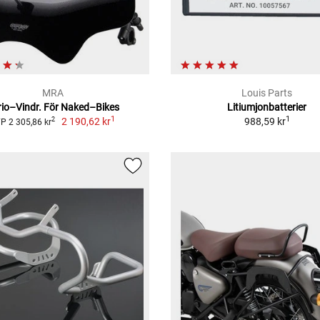
MRA
Louis Parts
rio–Vindr. För Naked–Bikes
Litiumjonbatterier
1
1
2 190,62 kr
988,59 kr
2
P 2 305,86 kr