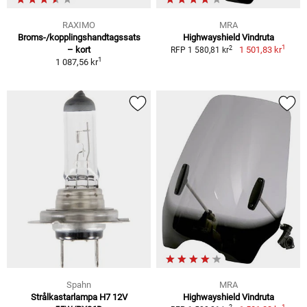
RAXIMO
MRA
Broms-/kopplingshandtagssats
Highwayshield Vindruta
1
2
– kort
1 501,83 kr
RFP 1 580,81 kr
1
1 087,56 kr
Spahn
MRA
Strålkastarlampa H7 12V
Highwayshield Vindruta
1