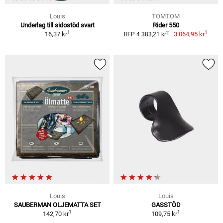
Louis
TOMTOM
Underlag till sidostöd svart
Rider 550
1
1
2
16,37 kr
3 064,95 kr
RFP 4 383,21 kr
Louis
Louis
SAUBERMAN OLJEMATTA SET
GASSTÖD
1
1
142,70 kr
109,75 kr