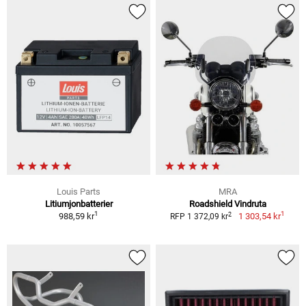
Louis Parts
MRA
Litiumjonbatterier
Roadshield Vindruta
1
1
2
988,59 kr
1 303,54 kr
RFP 1 372,09 kr