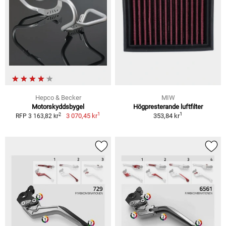
Hepco & Becker
MIW
Motorskyddsbygel
Högpresterande luftfilter
1
1
2
3 070,45 kr
353,84 kr
RFP 3 163,82 kr