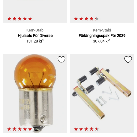
Kern-Stabi
Kern-Stabi
Hjulsats För Diverse
Förlängningsspak För 2039
1
1
131,28 kr
307,04 kr