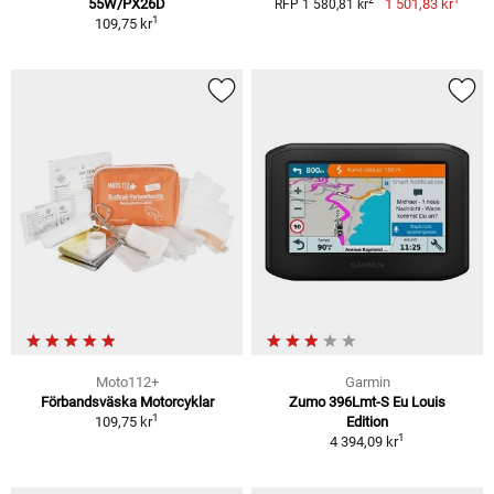
2
55W/PX26D
1 501,83 kr
RFP 1 580,81 kr
1
109,75 kr
Moto112+
Garmin
Förbandsväska Motorcyklar
Zumo 396Lmt-S Eu Louis
1
109,75 kr
Edition
1
4 394,09 kr