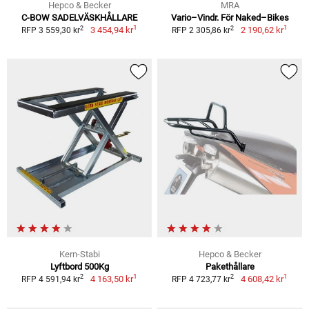
Hepco & Becker
MRA
C-BOW SADELVÄSKHÅLLARE
Vario–Vindr. För Naked–Bikes
1
1
2
2
3 454,94 kr
2 190,62 kr
RFP 3 559,30 kr
RFP 2 305,86 kr
Kern-Stabi
Hepco & Becker
Lyftbord 500Kg
Pakethållare
1
1
2
2
4 163,50 kr
4 608,42 kr
RFP 4 591,94 kr
RFP 4 723,77 kr