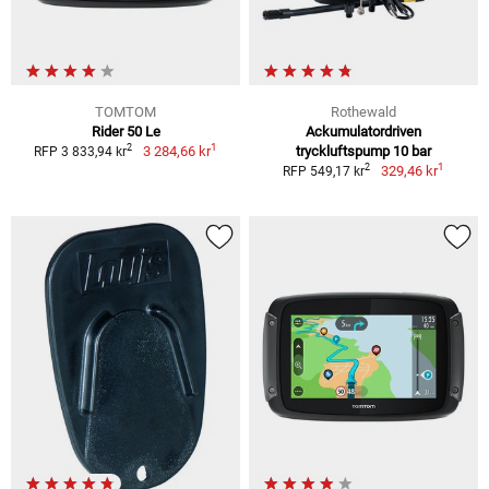
TOMTOM
Rothewald
Rider 50 Le
Ackumulatordriven
1
2
3 284,66 kr
tryckluftspump 10 bar
RFP 3 833,94 kr
1
2
329,46 kr
RFP 549,17 kr