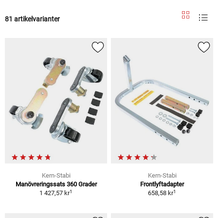
81 artikelvarianter
Kern-Stabi
Kern-Stabi
Manövreringssats 360 Grader
Frontlyftadapter
1
1
1 427,57 kr
658,58 kr