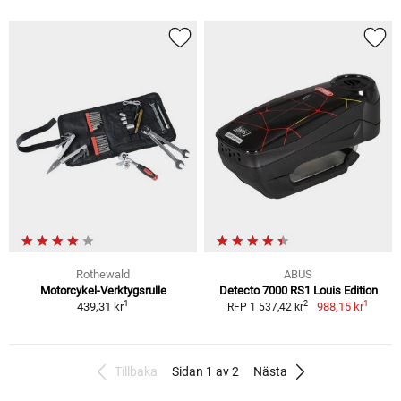
Rothewald
ABUS
Motorcykel-Verktygsrulle
Detecto 7000 RS1 Louis Edition
1
1
2
439,31 kr
988,15 kr
RFP 1 537,42 kr
Tillbaka
Sidan 1 av 2
Nästa