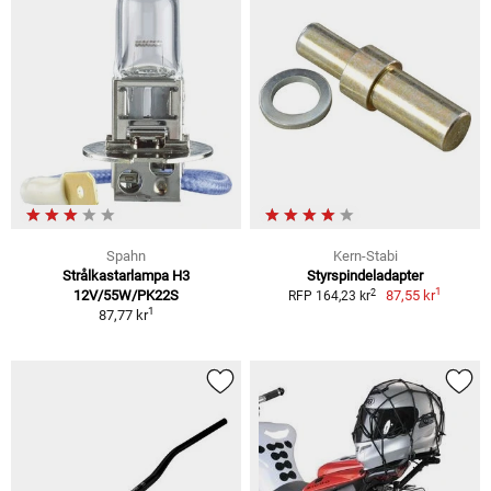
Spahn
Kern-Stabi
Strålkastarlampa H3
Styrspindeladapter
1
2
12V/55W/PK22S
87,55 kr
RFP 164,23 kr
1
87,77 kr