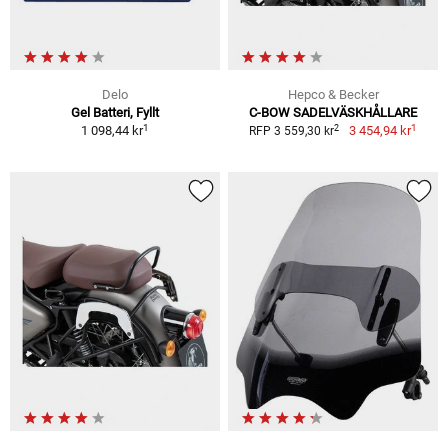
Delo
Hepco & Becker
Gel Batteri, Fyllt
C-BOW SADELVÄSKHÅLLARE
1
1
2
1 098,44 kr
3 454,94 kr
RFP 3 559,30 kr