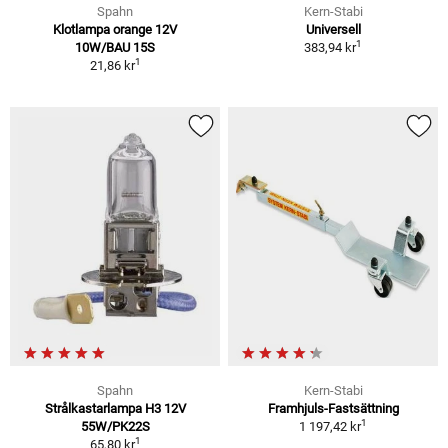
Spahn
Kern-Stabi
Klotlampa orange 12V
Universell
1
10W/BAU 15S
383,94 kr
1
21,86 kr
Spahn
Kern-Stabi
Strålkastarlampa H3 12V
Framhjuls-Fastsättning
1
55W/PK22S
1 197,42 kr
1
65,80 kr