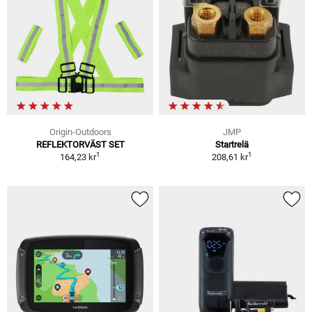
Origin-Outdoors
JMP
REFLEKTORVÄST SET
Startrelä
1
1
164,23 kr
208,61 kr