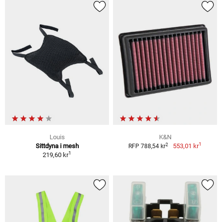
Louis
K&N
1
2
Sittdyna i mesh
553,01 kr
RFP 788,54 kr
1
219,60 kr