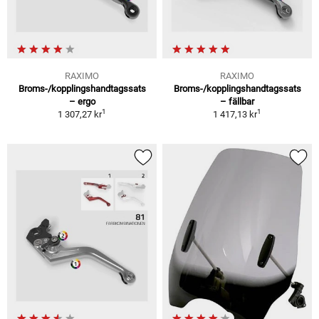
RAXIMO
RAXIMO
Broms-/kopplingshandtagssats
Broms-/kopplingshandtagssats
– ergo
– fällbar
1
1
1 307,27 kr
1 417,13 kr