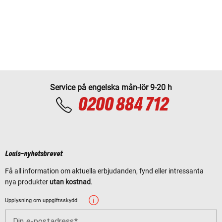
Service på engelska mån-lör 9-20 h
0200 884 712
Louis-nyhetsbrevet
Få all information om aktuella erbjudanden, fynd eller intressanta
nya produkter
utan kostnad
.
Upplysning om uppgiftsskydd
Din e-postadress