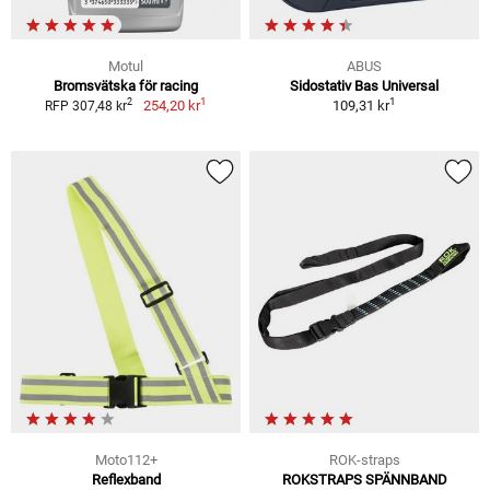
Motul
ABUS
Bromsvätska för racing
Sidostativ Bas Universal
1
1
2
254,20 kr
109,31 kr
RFP 307,48 kr
Moto112+
ROK-straps
Reflexband
ROKSTRAPS SPÄNNBAND