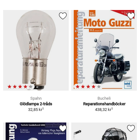
Spahn
Bucheli
Glödlampa 2-tråds
Reparationshandböcker
1
1
32,85 kr
438,32 kr