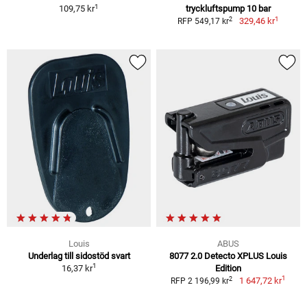
1
109,75 kr
tryckluftspump 10 bar
1
2
329,46 kr
RFP 549,17 kr
Louis
ABUS
Underlag till sidostöd svart
8077 2.0 Detecto XPLUS Louis
1
16,37 kr
Edition
1
2
1 647,72 kr
RFP 2 196,99 kr