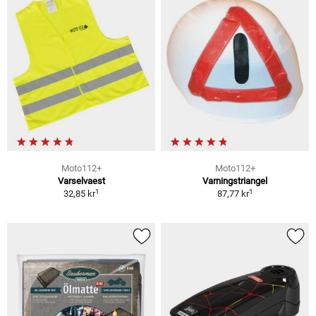
Moto112+
Moto112+
Varselvaest
Varningstriangel
1
1
32,85 kr
87,77 kr