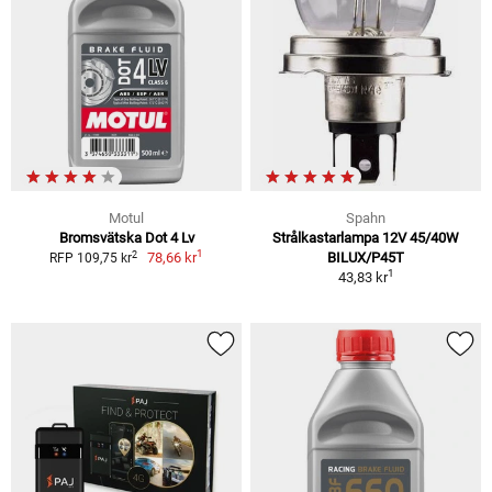
Motul
Spahn
Bromsvätska Dot 4 Lv
Strålkastarlampa 12V 45/40W
1
2
78,66 kr
BILUX/P45T
RFP 109,75 kr
1
43,83 kr