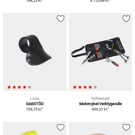
164,23 kr
4 723,66 kr
Louis
Rothewald
GASSTÖD
Motorcykel-Verktygsrulle
1
1
109,75 kr
439,31 kr