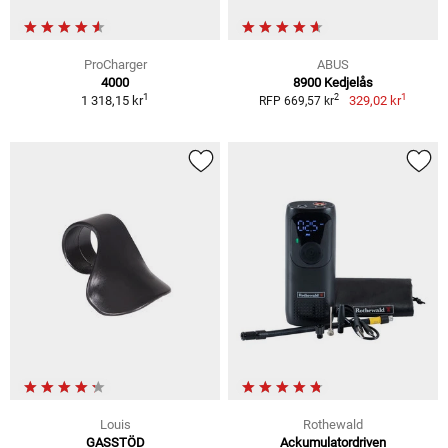
ProCharger
ABUS
4000
8900 Kedjelås
1
1
2
1 318,15 kr
329,02 kr
RFP 669,57 kr
Louis
Rothewald
GASSTÖD
Ackumulatordriven