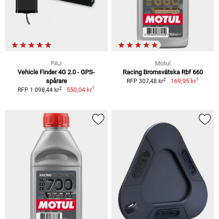
PAJ
Motul
Vehicle Finder 4G 2.0 - GPS-
Racing Bromsvätska Rbf 660
1
2
spårare
169,95 kr
RFP 307,48 kr
1
2
550,04 kr
RFP 1 098,44 kr