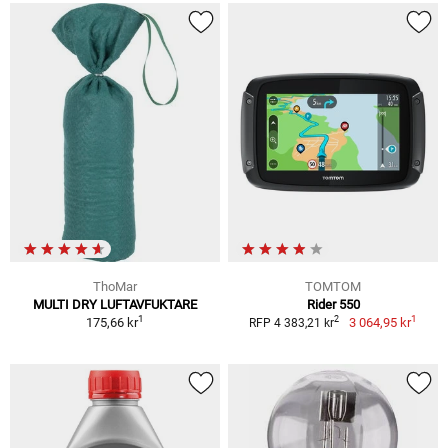
ThoMar
TOMTOM
MULTI DRY LUFTAVFUKTARE
Rider 550
1
1
2
175,66 kr
3 064,95 kr
RFP 4 383,21 kr