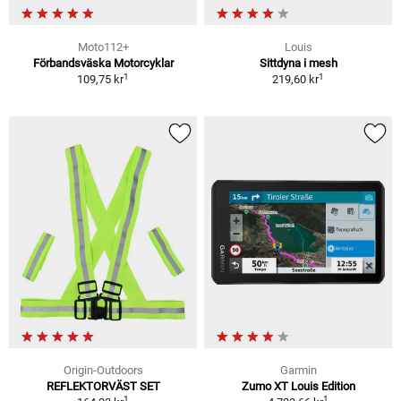
Moto112+
Louis
Förbandsväska Motorcyklar
Sittdyna i mesh
1
1
109,75 kr
219,60 kr
Origin-Outdoors
Garmin
REFLEKTORVÄST SET
Zumo XT Louis Edition
1
1