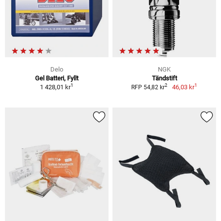
Delo
NGK
Gel Batteri, Fyllt
Tändstift
1
1
2
1 428,01 kr
46,03 kr
RFP 54,82 kr