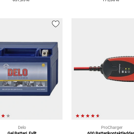
Delo
ProCharger
Gel Batteri, Fyllt
600 Batterikontaktladda