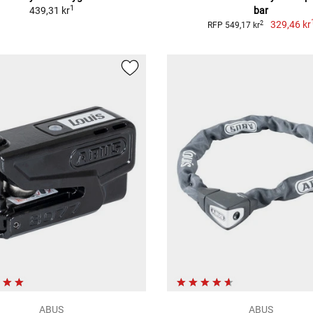
1
439,31 kr
bar
329,46 kr
2
RFP 549,17 kr
ABUS
ABUS