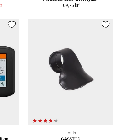
1
1
kr
109,75 kr
Louis
ition
GASSTÖD