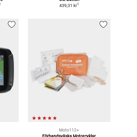
1
1
439,31 kr
Moto112+
Förbandsväska Motorcyklar