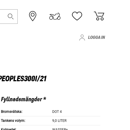
LOGGA IN
PEOPLES300I/21
Fyllnadsmängder *
Bromsvätska:
DOT 4
Tankens volym:
9,0 LITER
Kylmedel:
WASSER+