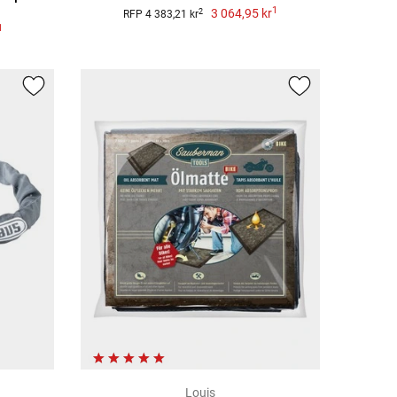
1
3 064,95 kr
2
RFP 4 383,21 kr
1
Louis