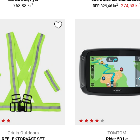
1
768,88 kr
274,53 kr
2
RFP 329,46 kr
Origin-Outdoors
TOMTOM
REFLEKTORVÄST SET
Rider 50 Le