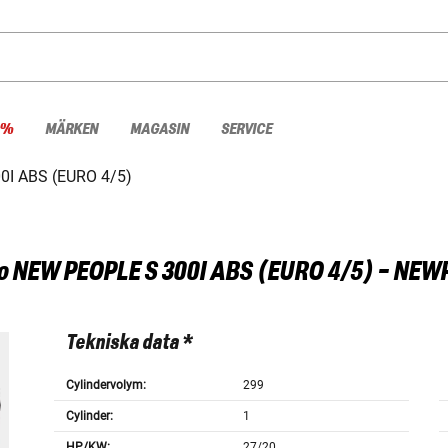
 %
MÄRKEN
MAGASIN
SERVICE
0I ABS (EURO 4/5)
o
NEW PEOPLE S 300I ABS (EURO 4/5) - NEW
Tekniska data *
Cylindervolym:
299
Cylinder:
1
HP/KW:
27/20