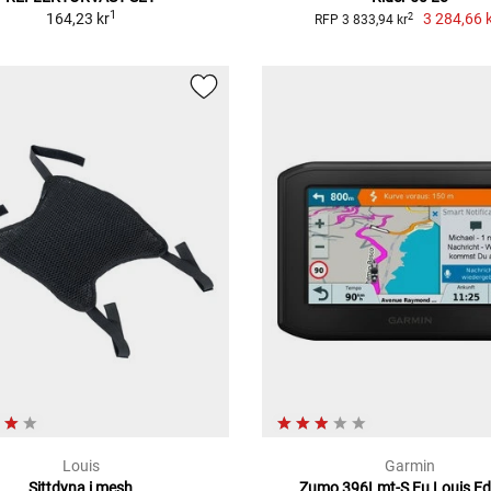
1
164,23 kr
3 284,66 
2
RFP 3 833,94 kr
Louis
Garmin
Sittdyna i mesh
Zumo 396Lmt-S Eu Louis Ed