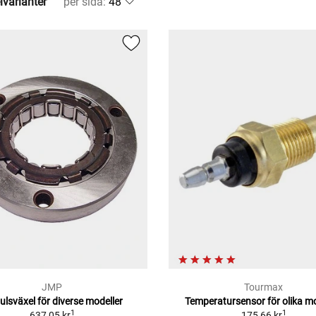
lvarianter
per sida
:
JMP
Tourmax
julsväxel för diverse modeller
Temperatursensor för olika mo
1
1
637,05 kr
175,66 kr