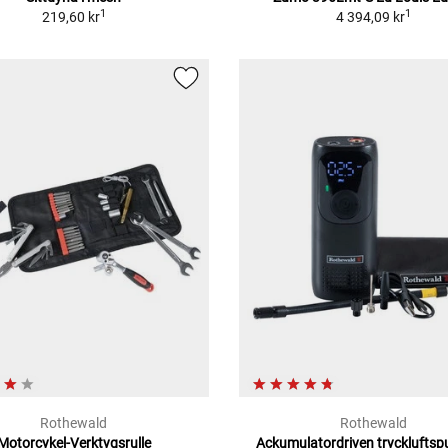
1
1
219,60 kr
4 394,09 kr
Rothewald
Rothewald
Motorcykel-Verktygsrulle
Ackumulatordriven trycklufts