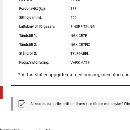
Fordonsvikt (kg):
188
Sitthöjd (mm):
790
Luftskruv till förgasare:
EINSPRITZUNG
Tändstift 1:
NGK CR7E
Tändstift 2:
NGK CR7EIX
Ståndrör Ø:
TELEGABEL
Kedja/slutdrivning:
VARIOMATIK
* Vi fastställer uppgifterna med omsorg, men utan gar
Saknar du data eller artiklar i översikten för din motorcykel? El