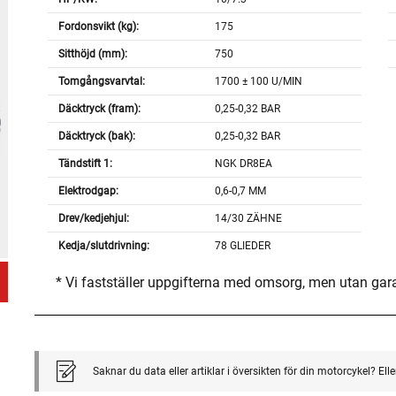
Fordonsvikt (kg):
175
Sitthöjd (mm):
750
Tomgångsvarvtal:
1700 ± 100 U/MIN
Däcktryck (fram):
0,25-0,32 BAR
Däcktryck (bak):
0,25-0,32 BAR
Tändstift 1:
NGK DR8EA
Elektrodgap:
0,6-0,7 MM
Drev/kedjehjul:
14/30 ZÄHNE
Kedja/slutdrivning:
78 GLIEDER
* Vi fastställer uppgifterna med omsorg, men utan gar
Saknar du data eller artiklar i översikten för din motorcykel? El