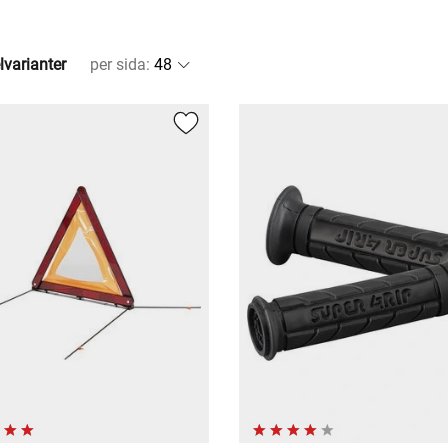
lvarianter
per sida
: