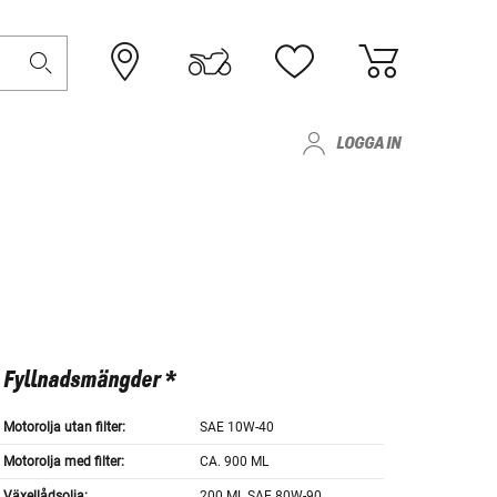
LOGGA IN
Fyllnadsmängder *
Motorolja utan filter:
SAE 10W-40
Motorolja med filter:
CA. 900 ML
Växellådsolja:
200 ML SAE 80W-90