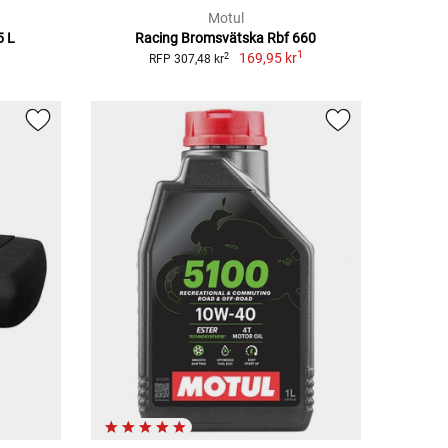
Motul
5 L
Racing Bromsvätska Rbf 660
1
169,95 kr
2
RFP 307,48 kr