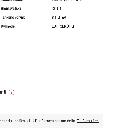
Bromsvätska:
DOT 4
Tankens volym:
8,1 LITER
Kylmedel:
LUFTGEKÜHLT
anti
ler har du upptäckt ett fel? Informera oss om detta.
Till formuläret