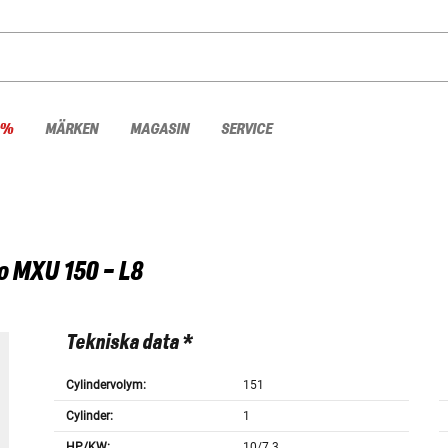
 %
MÄRKEN
MAGASIN
SERVICE
o
MXU 150 - L8
Tekniska data *
Cylindervolym:
151
Cylinder:
1
HP/KW:
10/7.3