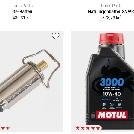
Louis Parts
Louis Parts
Gel-Batteri
Natriumjonbatteri SNA9
1
1
439,31 kr
878,73 kr