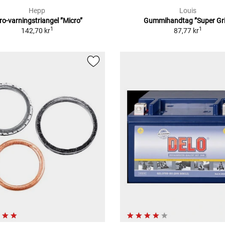
Hepp
Louis
ro-varningstriangel ”Micro”
Gummihandtag ”Super Gri
1
1
142,70 kr
87,77 kr