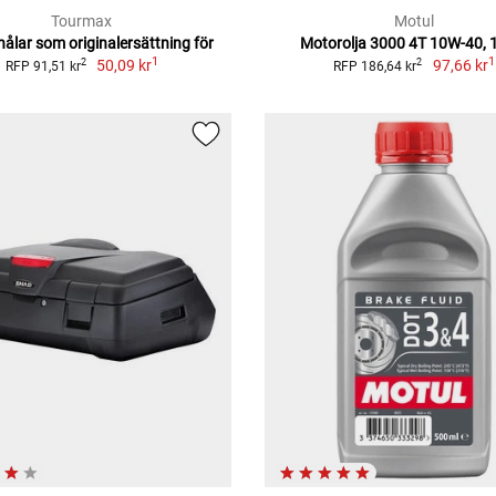
Tourmax
Motul
nålar som originalersättning för
Motorolja 3000 4T 10W-40, 1 
1
1
50,09 kr
97,66 kr
2
2
RFP 91,51 kr
RFP 186,64 kr