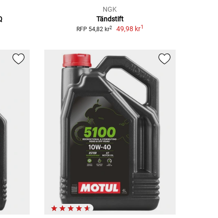
NGK
Q
Tändstift
1
49,98 kr
2
RFP 54,82 kr