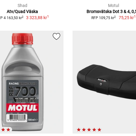
Shad
Motul
Atv/Quad Väska
Bromsvätska Dot 3 & 4, 0,
1
1
3 323,88 kr
75,25 kr
2
2
P 4 163,50 kr
RFP 109,75 kr