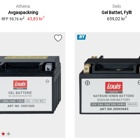
Athena
Delo
Avgaspackning
Gel Batteri, Fyllt
1
1
43,83 kr
659,02 kr
2
RFP 59,76 kr
NY