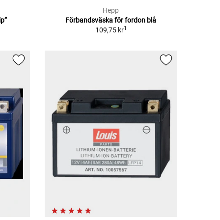
Hepp
p”
Förbandsväska för fordon blå
1
109,75 kr