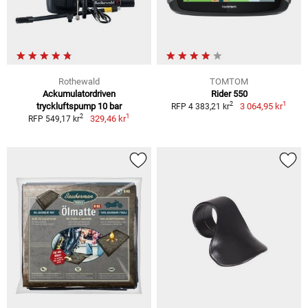
Rothewald
TOMTOM
Ackumulatordriven
Rider 550
1
2
tryckluftspump 10 bar
3 064,95 kr
RFP 4 383,21 kr
1
2
329,46 kr
RFP 549,17 kr