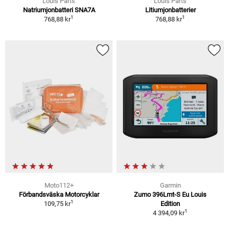
Louis Parts
Louis Parts
Natriumjonbatteri SNA7A
Litiumjonbatterier
1
1
768,88 kr
768,88 kr
Moto112+
Garmin
Förbandsväska Motorcyklar
Zumo 396Lmt-S Eu Louis
1
109,75 kr
Edition
1
4 394,09 kr