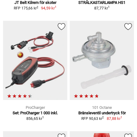
JT Belt Kilrem för skoter
STRÅLKASTARLAMPA HS1
1
1
2
94,59 kr
87,77 kr
RFP 175,66 kr
ProCharger
101 Octane
Set: ProCharger 1 000 inkl.
Bränsleventil undertryck för
1
1
2
856,65 kr
87,88 kr
RFP 90,63 kr