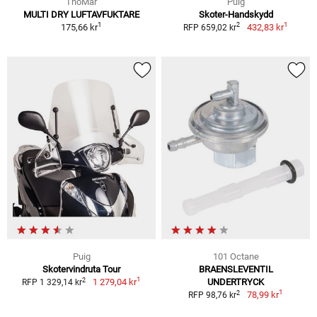
ThoMar
Puig
MULTI DRY LUFTAVFUKTARE
Skoter-Handskydd
1
1
2
175,66 kr
432,83 kr
RFP 659,02 kr
Puig
101 Octane
Skotervindruta Tour
BRAENSLEVENTIL
1
2
1 279,04 kr
UNDERTRYCK
RFP 1 329,14 kr
1
2
78,99 kr
RFP 98,76 kr