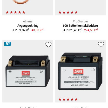
Athena
ProCharger
Avgaspackning
600 Batterikontaktladdare
1
1
2
2
43,83 kr
274,53 kr
RFP 59,76 kr
RFP 329,46 kr
NY