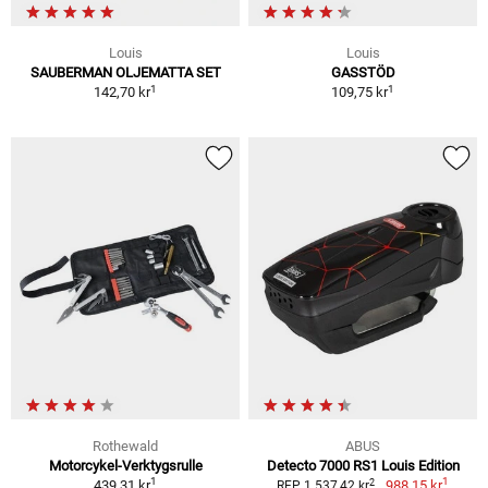
Louis
Louis
SAUBERMAN OLJEMATTA SET
GASSTÖD
1
1
142,70 kr
109,75 kr
Rothewald
ABUS
Motorcykel-Verktygsrulle
Detecto 7000 RS1 Louis Edition
1
1
2
439,31 kr
988,15 kr
RFP 1 537,42 kr