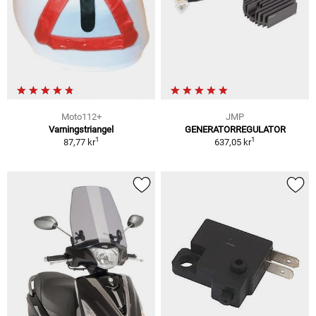
Moto112+
JMP
Varningstriangel
GENERATORREGULATOR
1
1
87,77 kr
637,05 kr