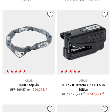
ABUS
ABUS
8900 Kedjelås
8077 2.0 Detecto XPLUS Louis
1
2
329,02 kr
Edition
RFP 669,57 kr
1
2
1 647,72 kr
RFP 2 196,99 kr