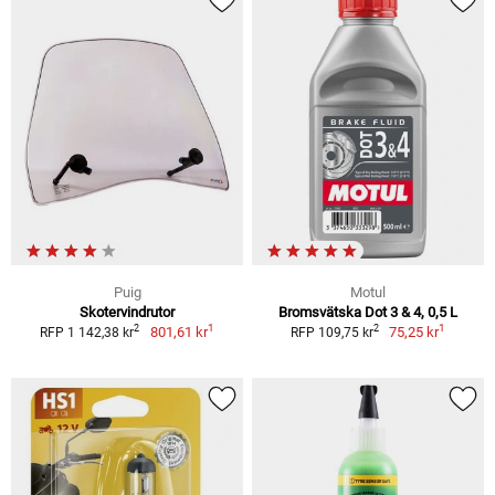
Puig
Motul
Skotervindrutor
Bromsvätska Dot 3 & 4, 0,5 L
1
1
2
2
801,61 kr
75,25 kr
RFP 1 142,38 kr
RFP 109,75 kr