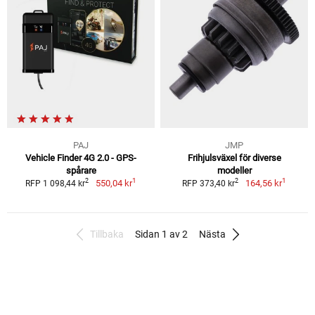
PAJ
JMP
Vehicle Finder 4G 2.0 - GPS-
Frihjulsväxel för diverse
spårare
modeller
1
1
2
2
550,04 kr
164,56 kr
RFP 1 098,44 kr
RFP 373,40 kr
Tillbaka
Sidan 1 av 2
Nästa