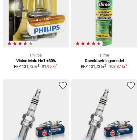
Philips
slime
Vision Moto Hs1 +30%
Daecktaetningsmedel
1
1
2
2
91,95 kr
103,37 kr
RFP 131,72 kr
RFP 131,72 kr