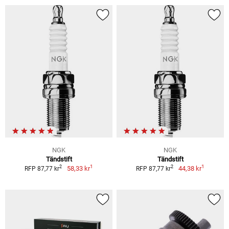
NGK
NGK
Tändstift
Tändstift
1
1
2
2
58,33 kr
44,38 kr
RFP 87,77 kr
RFP 87,77 kr