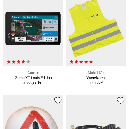
Garmin
Moto112+
Zumo XT Louis Edition
Varselvaest
1
1
4 723,66 kr
32,85 kr