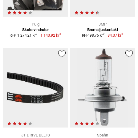
Puig
JMP
Skotervindrutor
Bromsljuskontakt
1
1
2
2
1 143,92 kr
84,37 kr
RFP 1 274,21 kr
RFP 98,76 kr
JT DRIVE BELTS
Spahn