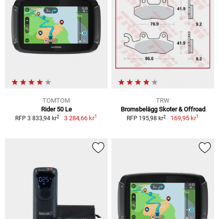
TOMTOM
TRW
Rider 50 Le
Bromsbelägg Skoter & Offroad
1
1
2
2
3 284,66 kr
169,95 kr
RFP 3 833,94 kr
RFP 195,98 kr